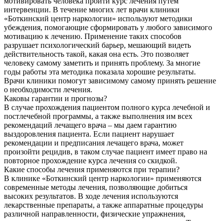
мотивировать человека пройти курс лечения путем
интервенции. В течение многих лет врачи клиники
«Боткинский центр наркологии» используют методики
убеждения, помогающие сформировать у любого зависимого
мотивацию к лечению. Применение таких способов
разрушает психологический барьер, мешающий видеть
действительность такой, какая она есть. Это позволяет
человеку самому заметить и принять проблему. За многие
годы работы эта методика показала хорошие результаты.
Врачи клиники помогут зависимому самому принять решение
о необходимости лечения.
Каковы гарантии и прогнозы?
В случае прохождения пациентом полного курса лечебной и
постлечебной программы, а также выполнения им всех
рекомендаций лечащего врача – мы даем гарантию
выздоровления пациента. Если пациент нарушает
рекомендации и предписания лечащего врача, может
произойти рецидив, в таком случае пациент имеет право на
повторное прохождение курса лечения со скидкой.
Какие способы лечения применяются при терапии?
В клинике «Боткинский центр наркологии» применяются
современные методы лечения, позволяющие добиться
высоких результатов. В ходе лечения используются
лекарственные препараты, а также аппаратные процедуры
различной направленности, физические упражнения,