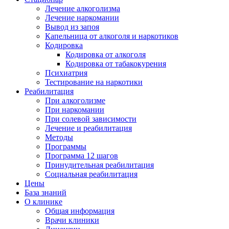
Лечение алкоголизма
Лечение наркомании
Вывод из запоя
Капельница от алкоголя и наркотиков
Кодировка
Кодировка от алкоголя
Кодировка от табакокурения
Психиатрия
Тестирование на наркотики
Реабилитация
При алкоголизме
При наркомании
При солевой зависимости
Лечение и реабилитация
Методы
Программы
Программа 12 шагов
Принудительная реабилитация
Социальная реабилитация
Цены
База знаний
О клинике
Общая информация
Врачи клиники