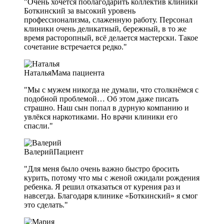
"Очень хочется поблагодарить коллектив клиники
Боткинский за высокий уровень
профессионализма, слаженную работу. Персонал
клиники очень деликатный, бережный, в то же
время расторопный, всё делается мастерски. Такое
сочетание встречается редко."
Наталья
Мама пациента
"Мы с мужем никогда не думали, что столкнёмся с
подобной проблемой… Об этом даже писать
страшно. Наш сын попал в дурную компанию и
увлёкся наркотиками. Но врачи клиники его
спасли."
Валерий
Пациент
"Для меня было очень важно быстро бросить
курить, потому что мы с женой ожидали рождения
ребенка. Я решил отказаться от курения раз и
навсегда. Благодаря клинике «Боткинский» я смог
это сделать."