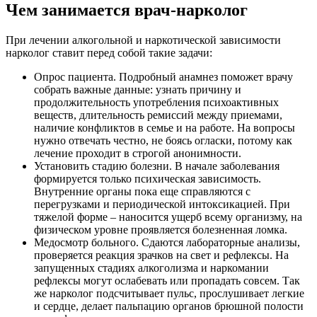
Чем занимается врач-нарколог
При лечении алкогольной и наркотической зависимости
нарколог ставит перед собой такие задачи:
Опрос пациента. Подробный анамнез поможет врачу
собрать важные данные: узнать причину и
продолжительность употребления психоактивных
веществ, длительность ремиссий между приемами,
наличие конфликтов в семье и на работе. На вопросы
нужно отвечать честно, не боясь огласки, потому как
лечение проходит в строгой анонимности.
Установить стадию болезни. В начале заболевания
формируется только психическая зависимость.
Внутренние органы пока еще справляются с
перегрузками и периодической интоксикацией. При
тяжелой форме – наносится ущерб всему организму, на
физическом уровне проявляется болезненная ломка.
Медосмотр больного. Сдаются лабораторные анализы,
проверяется реакция зрачков на свет и рефлексы. На
запущенных стадиях алкоголизма и наркомании
рефлексы могут ослабевать или пропадать совсем. Так
же нарколог подсчитывает пульс, прослушивает легкие
и сердце, делает пальпацию органов брюшной полости