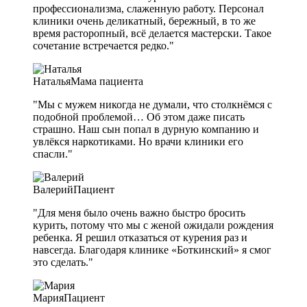
профессионализма, слаженную работу. Персонал
клиники очень деликатный, бережный, в то же
время расторопный, всё делается мастерски. Такое
сочетание встречается редко."
Наталья
Мама пациента
"Мы с мужем никогда не думали, что столкнёмся с
подобной проблемой… Об этом даже писать
страшно. Наш сын попал в дурную компанию и
увлёкся наркотиками. Но врачи клиники его
спасли."
Валерий
Пациент
"Для меня было очень важно быстро бросить
курить, потому что мы с женой ожидали рождения
ребенка. Я решил отказаться от курения раз и
навсегда. Благодаря клинике «Боткинский» я смог
это сделать."
Мария
Пациент