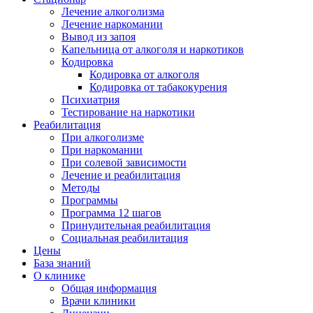
Лечение алкоголизма
Лечение наркомании
Вывод из запоя
Капельница от алкоголя и наркотиков
Кодировка
Кодировка от алкоголя
Кодировка от табакокурения
Психиатрия
Тестирование на наркотики
Реабилитация
При алкоголизме
При наркомании
При солевой зависимости
Лечение и реабилитация
Методы
Программы
Программа 12 шагов
Принудительная реабилитация
Социальная реабилитация
Цены
База знаний
О клинике
Общая информация
Врачи клиники