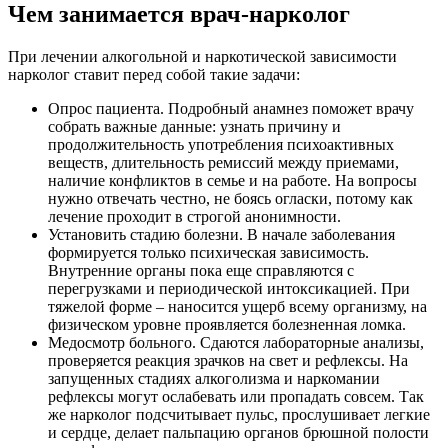
Чем занимается врач-нарколог
При лечении алкогольной и наркотической зависимости
нарколог ставит перед собой такие задачи:
Опрос пациента. Подробный анамнез поможет врачу
собрать важные данные: узнать причину и
продолжительность употребления психоактивных
веществ, длительность ремиссий между приемами,
наличие конфликтов в семье и на работе. На вопросы
нужно отвечать честно, не боясь огласки, потому как
лечение проходит в строгой анонимности.
Установить стадию болезни. В начале заболевания
формируется только психическая зависимость.
Внутренние органы пока еще справляются с
перегрузками и периодической интоксикацией. При
тяжелой форме – наносится ущерб всему организму, на
физическом уровне проявляется болезненная ломка.
Медосмотр больного. Сдаются лабораторные анализы,
проверяется реакция зрачков на свет и рефлексы. На
запущенных стадиях алкоголизма и наркомании
рефлексы могут ослабевать или пропадать совсем. Так
же нарколог подсчитывает пульс, прослушивает легкие
и сердце, делает пальпацию органов брюшной полости