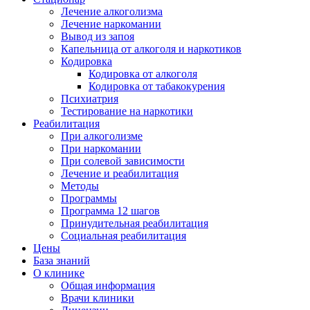
Лечение алкоголизма
Лечение наркомании
Вывод из запоя
Капельница от алкоголя и наркотиков
Кодировка
Кодировка от алкоголя
Кодировка от табакокурения
Психиатрия
Тестирование на наркотики
Реабилитация
При алкоголизме
При наркомании
При солевой зависимости
Лечение и реабилитация
Методы
Программы
Программа 12 шагов
Принудительная реабилитация
Социальная реабилитация
Цены
База знаний
О клинике
Общая информация
Врачи клиники