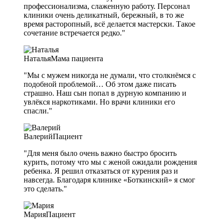
профессионализма, слаженную работу. Персонал
клиники очень деликатный, бережный, в то же
время расторопный, всё делается мастерски. Такое
сочетание встречается редко."
Наталья
Мама пациента
"Мы с мужем никогда не думали, что столкнёмся с
подобной проблемой… Об этом даже писать
страшно. Наш сын попал в дурную компанию и
увлёкся наркотиками. Но врачи клиники его
спасли."
Валерий
Пациент
"Для меня было очень важно быстро бросить
курить, потому что мы с женой ожидали рождения
ребенка. Я решил отказаться от курения раз и
навсегда. Благодаря клинике «Боткинский» я смог
это сделать."
Мария
Пациент