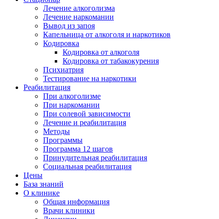
Лечение алкоголизма
Лечение наркомании
Вывод из запоя
Капельница от алкоголя и наркотиков
Кодировка
Кодировка от алкоголя
Кодировка от табакокурения
Психиатрия
Тестирование на наркотики
Реабилитация
При алкоголизме
При наркомании
При солевой зависимости
Лечение и реабилитация
Методы
Программы
Программа 12 шагов
Принудительная реабилитация
Социальная реабилитация
Цены
База знаний
О клинике
Общая информация
Врачи клиники