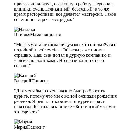
профессионализма, слаженную работу. Персонал
клиники очень деликатный, бережный, в то же
время расторопный, всё делается мастерски. Такое
сочетание встречается редко."
Наталья
Мама пациента
"Мы с мужем никогда не думали, что столкнёмся с
подобной проблемой… Об этом даже писать
страшно. Наш сын попал в дурную компанию и
увлёкся наркотиками. Но врачи клиники его
спасли."
Валерий
Пациент
"Для меня было очень важно быстро бросить
курить, потому что мы с женой ожидали рождения
ребенка. Я решил отказаться от курения раз и
навсегда. Благодаря клинике «Боткинский» я смог
это сделать."
Мария
Пациент