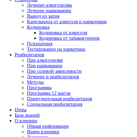
Лечение алкоголизма
Лечение наркомании
Вывод из запоя
Капельница от алкоголя и наркотиков
Кодировка
Кодировка от алкоголя
Кодировка от табакокурения
Психиатрия
Тестирование на наркотики
Реабилитация
При алкоголизме
При наркомании
При солевой зависимости
Лечение и реабилитация
Методы
Программы
Программа 12 шагов
Принудительная реабилитация
Социальная реабилитация
Цены
База знаний
О клинике
Общая информация
Врачи клиники