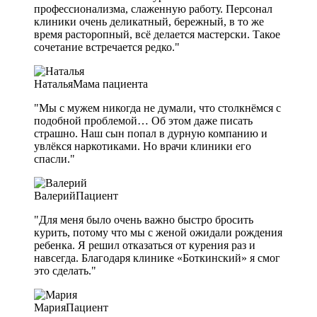
профессионализма, слаженную работу. Персонал
клиники очень деликатный, бережный, в то же
время расторопный, всё делается мастерски. Такое
сочетание встречается редко."
Наталья
Мама пациента
"Мы с мужем никогда не думали, что столкнёмся с
подобной проблемой… Об этом даже писать
страшно. Наш сын попал в дурную компанию и
увлёкся наркотиками. Но врачи клиники его
спасли."
Валерий
Пациент
"Для меня было очень важно быстро бросить
курить, потому что мы с женой ожидали рождения
ребенка. Я решил отказаться от курения раз и
навсегда. Благодаря клинике «Боткинский» я смог
это сделать."
Мария
Пациент