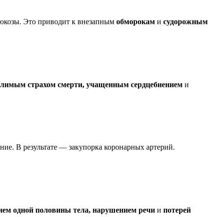
глюкозы. Это приводит к внезапным
обморокам
и
судорожным
олимым страхом смерти, учащенным сердцебиением
и
ние. В результате — закупорка коронарных артерий.
ием одной половины тела, нарушением речи
и
потерей