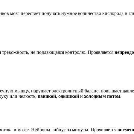
тиков мозг перестаёт получать нужное количество кислорода и 
я тревожность, не поддающаяся контролю. Проявляется
непреод
рдечную мышцу, нарушает электролитный баланс, повышает давле
руку или челюсть,
паникой, одышкой
и
холодным потом
.
овотока в мозге. Нейроны гибнут за минуты. Проявляется
онемен