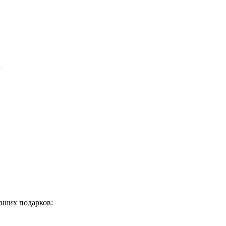
м
аших подарков: