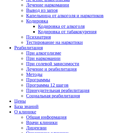
Лечение наркомании
Вывод из запоя
Капельница от алкоголя и наркотиков
Кодировка
Кодировка от алкоголя
Кодировка от табакокурения
Психиатрия
Тестирование на наркотики
Реабилитация
При алкоголизме
При наркомании
При солевой зависимости
Лечение и реабилитация
Методы
Программы
Программа 12 шагов
Принудительная реабилитация
Социальная реабилитация
Цены
База знаний
О клинике
Общая информация
Врачи клиники
Лицензии