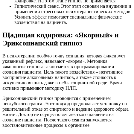
кодировке. На этом этапе гипноз не применяется.
Гипнотический сеанс. Этот этап основан на внушении и
применении стрессовых психотерапевтических методов.
Усилить эффект помогают специальные физические
воздействия на пациента.
Щадящая кодировка: «Якорный» и
Эриксонианский гипноз
В психотерапии особую точку сознания, которая фиксирует
указанный рефлекс, называют «якорем». Методика
«якорного» гипноза заключается в программировании
сознания пациента. Цель такого воздействия – негативное
восприятие алкогольных напитков, а также стойкость к
искушению выпить даже в неблагоприятной среде. Врачи
активно применяют методику НЛП.
Эриксонианский гипноз проводится с применением
неглубокого транса. Этот подход предполагает установку на
решительный отказ от спиртного и ведение здорового образа
жизни. Доктор не осуществляет жесткого давления на
сознание пациента. После такого сеанса запускаются
восстановительные процессы в организме.