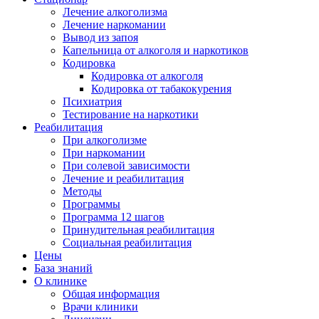
Лечение алкоголизма
Лечение наркомании
Вывод из запоя
Капельница от алкоголя и наркотиков
Кодировка
Кодировка от алкоголя
Кодировка от табакокурения
Психиатрия
Тестирование на наркотики
Реабилитация
При алкоголизме
При наркомании
При солевой зависимости
Лечение и реабилитация
Методы
Программы
Программа 12 шагов
Принудительная реабилитация
Социальная реабилитация
Цены
База знаний
О клинике
Общая информация
Врачи клиники