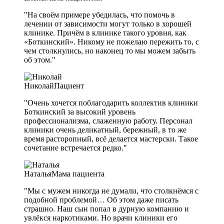
"На своём примере убедилась, что помочь в
лечении от зависимости могут только в хорошей
клинике. Причём в клинике такого уровня, как
«Боткинский». Никому не пожелаю пережить то, с
чем столкнулись, но наконец то мы можем забыть
об этом."
Николай
Пациент
"Очень хочется поблагодарить коллектив клиники
Боткинский за высокий уровень
профессионализма, слаженную работу. Персонал
клиники очень деликатный, бережный, в то же
время расторопный, всё делается мастерски. Такое
сочетание встречается редко."
Наталья
Мама пациента
"Мы с мужем никогда не думали, что столкнёмся с
подобной проблемой… Об этом даже писать
страшно. Наш сын попал в дурную компанию и
увлёкся наркотиками. Но врачи клиники его