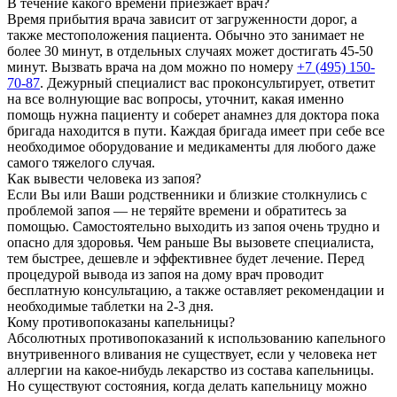
В течение какого времени приезжает врач?
Время прибытия врача зависит от загруженности дорог, а
также местоположения пациента. Обычно это занимает не
более 30 минут, в отдельных случаях может достигать 45-50
минут. Вызвать врача на дом можно по номеру
+7 (495) 150-
70-87
. Дежурный специалист вас проконсультирует, ответит
на все волнующие вас вопросы, уточнит, какая именно
помощь нужна пациенту и соберет анамнез для доктора пока
бригада находится в пути. Каждая бригада имеет при себе все
необходимое оборудование и медикаменты для любого даже
самого тяжелого случая.
Как вывести человека из запоя?
Если Вы или Ваши родственники и близкие столкнулись с
проблемой запоя — не теряйте времени и обратитесь за
помощью. Самостоятельно выходить из запоя очень трудно и
опасно для здоровья. Чем раньше Вы вызовете специалиста,
тем быстрее, дешевле и эффективнее будет лечение. Перед
процедурой вывода из запоя на дому врач проводит
бесплатную консультацию, а также оставляет рекомендации и
необходимые таблетки на 2-3 дня.
Кому противопоказаны капельницы?
Абсолютных противопоказаний к использованию капельного
внутривенного вливания не существует, если у человека нет
аллергии на какое-нибудь лекарство из состава капельницы.
Но существуют состояния, когда делать капельницу можно