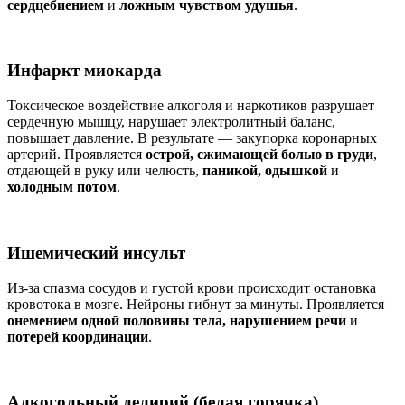
сердцебиением
и
ложным чувством удушья
.
Инфаркт миокарда
Токсическое воздействие алкоголя и наркотиков разрушает
сердечную мышцу, нарушает электролитный баланс,
повышает давление. В результате — закупорка коронарных
артерий. Проявляется
острой, сжимающей болью в груди
,
отдающей в руку или челюсть,
паникой, одышкой
и
холодным потом
.
Ишемический инсульт
Из-за спазма сосудов и густой крови происходит остановка
кровотока в мозге. Нейроны гибнут за минуты. Проявляется
онемением одной половины тела, нарушением речи
и
потерей координации
.
Алкогольный делирий (белая горячка)