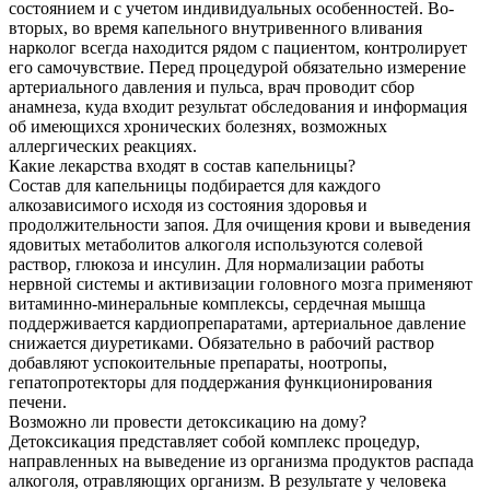
состоянием и с учетом индивидуальных особенностей. Во-
вторых, во время капельного внутривенного вливания
нарколог всегда находится рядом с пациентом, контролирует
его самочувствие. Перед процедурой обязательно измерение
артериального давления и пульса, врач проводит сбор
анамнеза, куда входит результат обследования и информация
об имеющихся хронических болезнях, возможных
аллергических реакциях.
Какие лекарства входят в состав капельницы?
Состав для капельницы подбирается для каждого
алкозависимого исходя из состояния здоровья и
продолжительности запоя. Для очищения крови и выведения
ядовитых метаболитов алкоголя используются солевой
раствор, глюкоза и инсулин. Для нормализации работы
нервной системы и активизации головного мозга применяют
витаминно-минеральные комплексы, сердечная мышца
поддерживается кардиопрепаратами, артериальное давление
снижается диуретиками. Обязательно в рабочий раствор
добавляют успокоительные препараты, ноотропы,
гепатопротекторы для поддержания функционирования
печени.
Возможно ли провести детоксикацию на дому?
Детоксикация представляет собой комплекс процедур,
направленных на выведение из организма продуктов распада
алкоголя, отравляющих организм. В результате у человека