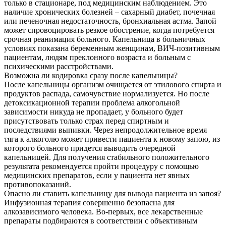
только в стационаре, под медицинским наблюдением. Это
наличие хронических болезней – сахарный диабет, почечная
или печеночная недостаточность, бронхиальная астма. Запой
может спровоцировать резкое обострение, когда потребуется
срочная реанимация больного. Капельница в больничных
условиях показана беременным женщинам, ВИЧ-позитивным
пациентам, людям преклонного возраста и больным с
психическими расстройствами.
Возможна ли кодировка сразу после капельницы?
После капельницы организм очищается от этилового спирта и
продуктов распада, самочувствие нормализуется. Но после
детоксикационной терапии проблема алкогольной
зависимости никуда не пропадает, у больного будет
присутствовать только страх перед спиртным и
последствиями выпивки. Через непродолжительное время
тяга к алкоголю может привести пациента к новому запою, из
которого больного придется выводить очередной
капельницей. Для получения стабильного положительного
результата рекомендуется пройти процедуру с помощью
медицинских препаратов, если у пациента нет явных
противопоказаний.
Опасно ли ставить капельницу для вывода пациента из запоя?
Инфузионная терапия совершенно безопасна для
алкозависимого человека. Во-первых, все лекарственные
препараты подбираются в соответствии с объективным