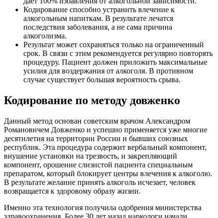
дает 100% избавления от алкогольной зависимости.
Кодирование способно устранить влечение к
алкогольным напиткам. В результате лечатся
последствия заболевания, а не сама причина
алкоголизма.
Результат может сохраняться только на ограниченный
срок. В связи с этим рекомендуется регулярно повторять
процедуру. Пациент должен приложить максимальные
усилия для воздержания от алкоголя. В противном
случае существует большая вероятность срыва.
Кодирование по методу довженко
Данный метод основан советским врачом Александром
Романовичем Довженко и успешно применяется уже многие
десятилетия на территории России и бывших союзных
республик. Эта процедура содержит вербальный компонент,
внушение установки на трезвость, и закрепляющий
компонент, орошение слизистой пациента специальным
препаратом, который блокирует центры влечения к алкоголю.
В результате желание принять алкоголь исчезает, человек
возвращается к здоровому образу жизни.
Именно эта технология получила одобрения министерства
здравоохранения. Более 30 лет назад наркологи начали