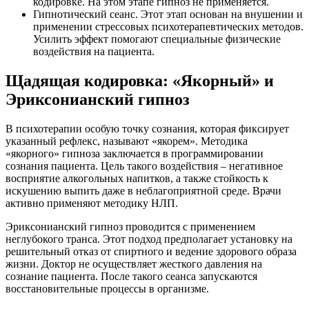
кодировке. На этом этапе гипноз не применяется.
Гипнотический сеанс. Этот этап основан на внушении и
применении стрессовых психотерапевтических методов.
Усилить эффект помогают специальные физические
воздействия на пациента.
Щадящая кодировка: «Якорный» и
Эриксонианский гипноз
В психотерапии особую точку сознания, которая фиксирует
указанный рефлекс, называют «якорем». Методика
«якорного» гипноза заключается в программировании
сознания пациента. Цель такого воздействия – негативное
восприятие алкогольных напитков, а также стойкость к
искушению выпить даже в неблагоприятной среде. Врачи
активно применяют методику НЛП.
Эриксонианский гипноз проводится с применением
неглубокого транса. Этот подход предполагает установку на
решительный отказ от спиртного и ведение здорового образа
жизни. Доктор не осуществляет жесткого давления на
сознание пациента. После такого сеанса запускаются
восстановительные процессы в организме.