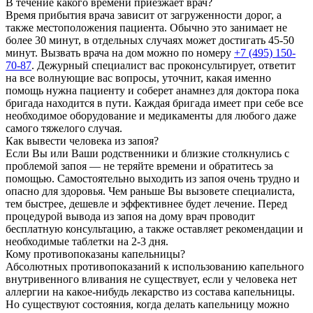
В течение какого времени приезжает врач?
Время прибытия врача зависит от загруженности дорог, а
также местоположения пациента. Обычно это занимает не
более 30 минут, в отдельных случаях может достигать 45-50
минут. Вызвать врача на дом можно по номеру
+7 (495) 150-
70-87
. Дежурный специалист вас проконсультирует, ответит
на все волнующие вас вопросы, уточнит, какая именно
помощь нужна пациенту и соберет анамнез для доктора пока
бригада находится в пути. Каждая бригада имеет при себе все
необходимое оборудование и медикаменты для любого даже
самого тяжелого случая.
Как вывести человека из запоя?
Если Вы или Ваши родственники и близкие столкнулись с
проблемой запоя — не теряйте времени и обратитесь за
помощью. Самостоятельно выходить из запоя очень трудно и
опасно для здоровья. Чем раньше Вы вызовете специалиста,
тем быстрее, дешевле и эффективнее будет лечение. Перед
процедурой вывода из запоя на дому врач проводит
бесплатную консультацию, а также оставляет рекомендации и
необходимые таблетки на 2-3 дня.
Кому противопоказаны капельницы?
Абсолютных противопоказаний к использованию капельного
внутривенного вливания не существует, если у человека нет
аллергии на какое-нибудь лекарство из состава капельницы.
Но существуют состояния, когда делать капельницу можно