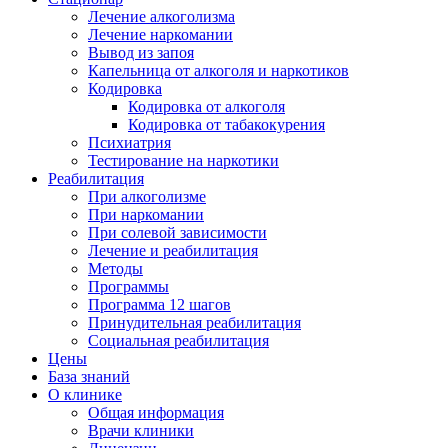
Лечение алкоголизма
Лечение наркомании
Вывод из запоя
Капельница от алкоголя и наркотиков
Кодировка
Кодировка от алкоголя
Кодировка от табакокурения
Психиатрия
Тестирование на наркотики
Реабилитация
При алкоголизме
При наркомании
При солевой зависимости
Лечение и реабилитация
Методы
Программы
Программа 12 шагов
Принудительная реабилитация
Социальная реабилитация
Цены
База знаний
О клинике
Общая информация
Врачи клиники