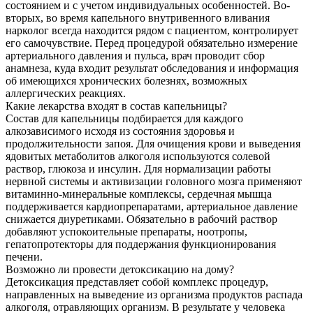
состоянием и с учетом индивидуальных особенностей. Во-
вторых, во время капельного внутривенного вливания
нарколог всегда находится рядом с пациентом, контролирует
его самочувствие. Перед процедурой обязательно измерение
артериального давления и пульса, врач проводит сбор
анамнеза, куда входит результат обследования и информация
об имеющихся хронических болезнях, возможных
аллергических реакциях.
Какие лекарства входят в состав капельницы?
Состав для капельницы подбирается для каждого
алкозависимого исходя из состояния здоровья и
продолжительности запоя. Для очищения крови и выведения
ядовитых метаболитов алкоголя используются солевой
раствор, глюкоза и инсулин. Для нормализации работы
нервной системы и активизации головного мозга применяют
витаминно-минеральные комплексы, сердечная мышца
поддерживается кардиопрепаратами, артериальное давление
снижается диуретиками. Обязательно в рабочий раствор
добавляют успокоительные препараты, ноотропы,
гепатопротекторы для поддержания функционирования
печени.
Возможно ли провести детоксикацию на дому?
Детоксикация представляет собой комплекс процедур,
направленных на выведение из организма продуктов распада
алкоголя, отравляющих организм. В результате у человека