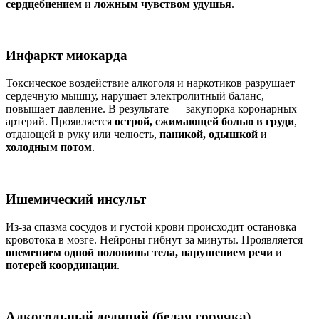
сердцебиением
и
ложным чувством удушья
.
Инфаркт миокарда
Токсическое воздействие алкоголя и наркотиков разрушает
сердечную мышцу, нарушает электролитный баланс,
повышает давление. В результате — закупорка коронарных
артерий. Проявляется
острой, сжимающей болью в груди
,
отдающей в руку или челюсть,
паникой, одышкой
и
холодным потом
.
Ишемический инсульт
Из-за спазма сосудов и густой крови происходит остановка
кровотока в мозге. Нейроны гибнут за минуты. Проявляется
онемением одной половины тела, нарушением речи
и
потерей координации
.
Алкогольный делирий (белая горячка)