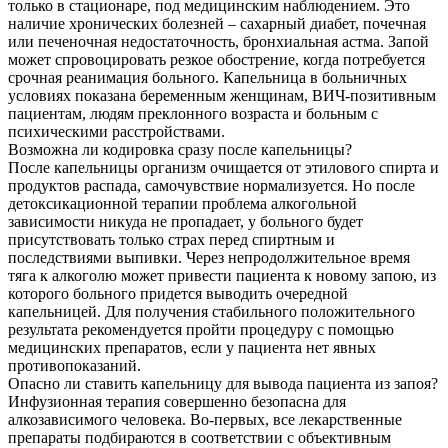
только в стационаре, под медицинским наблюдением. Это
наличие хронических болезней – сахарный диабет, почечная
или печеночная недостаточность, бронхиальная астма. Запой
может спровоцировать резкое обострение, когда потребуется
срочная реанимация больного. Капельница в больничных
условиях показана беременным женщинам, ВИЧ-позитивным
пациентам, людям преклонного возраста и больным с
психическими расстройствами.
Возможна ли кодировка сразу после капельницы?
После капельницы организм очищается от этилового спирта и
продуктов распада, самочувствие нормализуется. Но после
детоксикационной терапии проблема алкогольной
зависимости никуда не пропадает, у больного будет
присутствовать только страх перед спиртным и
последствиями выпивки. Через непродолжительное время
тяга к алкоголю может привести пациента к новому запою, из
которого больного придется выводить очередной
капельницей. Для получения стабильного положительного
результата рекомендуется пройти процедуру с помощью
медицинских препаратов, если у пациента нет явных
противопоказаний.
Опасно ли ставить капельницу для вывода пациента из запоя?
Инфузионная терапия совершенно безопасна для
алкозависимого человека. Во-первых, все лекарственные
препараты подбираются в соответствии с объективным