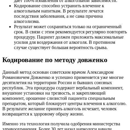
дает 100% избавления от алкогольной зависимости.
Кодирование способно устранить влечение к
алкогольным напиткам. В результате лечатся
последствия заболевания, а не сама причина
алкоголизма.
Результат может сохраняться только на ограниченный
срок. В связи с этим рекомендуется регулярно повторять
процедуру. Пациент должен приложить максимальные
усилия для воздержания от алкоголя. В противном
случае существует большая вероятность срыва.
Кодирование по методу довженко
Данный метод основан советским врачом Александром
Романовичем Довженко и успешно применяется уже многие
десятилетия на территории России и бывших союзных
республик. Эта процедура содержит вербальный компонент,
внушение установки на трезвость, и закрепляющий
компонент, орошение слизистой пациента специальным
препаратом, который блокирует центры влечения к алкоголю.
В результате желание принять алкоголь исчезает, человек
возвращается к здоровому образу жизни.
Именно эта технология получила одобрения министерства
здравоохранения. Более 30 лет назад наркологи начали