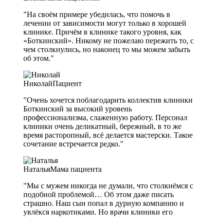
"На своём примере убедилась, что помочь в
лечении от зависимости могут только в хорошей
клинике. Причём в клинике такого уровня, как
«Боткинский». Никому не пожелаю пережить то, с
чем столкнулись, но наконец то мы можем забыть
об этом."
Николай
Пациент
"Очень хочется поблагодарить коллектив клиники
Боткинский за высокий уровень
профессионализма, слаженную работу. Персонал
клиники очень деликатный, бережный, в то же
время расторопный, всё делается мастерски. Такое
сочетание встречается редко."
Наталья
Мама пациента
"Мы с мужем никогда не думали, что столкнёмся с
подобной проблемой… Об этом даже писать
страшно. Наш сын попал в дурную компанию и
увлёкся наркотиками. Но врачи клиники его