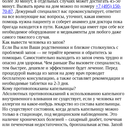
более 30 минут, в отдельных случаях может достигать 45-50
минут. Вызвать врача на дом можно по номеру
+7 (495) 150-
70-87
. Дежурный специалист вас проконсультирует, ответит
на все волнующие вас вопросы, уточнит, какая именно
помощь нужна пациенту и соберет анамнез для доктора пока
бригада находится в пути. Каждая бригада имеет при себе все
необходимое оборудование и медикаменты для любого даже
самого тяжелого случая.
Как вывести человека из запоя?
Если Вы или Ваши родственники и близкие столкнулись с
проблемой запоя — не теряйте времени и обратитесь за
помощью. Самостоятельно выходить из запоя очень трудно и
опасно для здоровья. Чем раньше Вы вызовете специалиста,
тем быстрее, дешевле и эффективнее будет лечение. Перед
процедурой вывода из запоя на дому врач проводит
бесплатную консультацию, а также оставляет рекомендации и
необходимые таблетки на 2-3 дня.
Кому противопоказаны капельницы?
Абсолютных противопоказаний к использованию капельного
внутривенного вливания не существует, если у человека нет
аллергии на какое-нибудь лекарство из состава капельницы.
Но существуют состояния, когда делать капельницу можно
только в стационаре, под медицинским наблюдением. Это
наличие хронических болезней – сахарный диабет, почечная
или печеночная недостаточность, бронхиальная астма. Запой