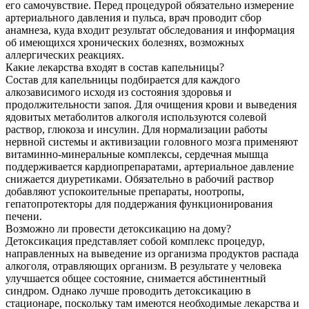
его самочувствие. Перед процедурой обязательно измерение
артериального давления и пульса, врач проводит сбор
анамнеза, куда входит результат обследования и информация
об имеющихся хронических болезнях, возможных
аллергических реакциях.
Какие лекарства входят в состав капельницы?
Состав для капельницы подбирается для каждого
алкозависимого исходя из состояния здоровья и
продолжительности запоя. Для очищения крови и выведения
ядовитых метаболитов алкоголя используются солевой
раствор, глюкоза и инсулин. Для нормализации работы
нервной системы и активизации головного мозга применяют
витаминно-минеральные комплексы, сердечная мышца
поддерживается кардиопрепаратами, артериальное давление
снижается диуретиками. Обязательно в рабочий раствор
добавляют успокоительные препараты, ноотропы,
гепатопротекторы для поддержания функционирования
печени.
Возможно ли провести детоксикацию на дому?
Детоксикация представляет собой комплекс процедур,
направленных на выведение из организма продуктов распада
алкоголя, отравляющих организм. В результате у человека
улучшается общее состояние, снимается абстинентный
синдром. Однако лучше проводить детоксикацию в
стационаре, поскольку там имеются необходимые лекарства и