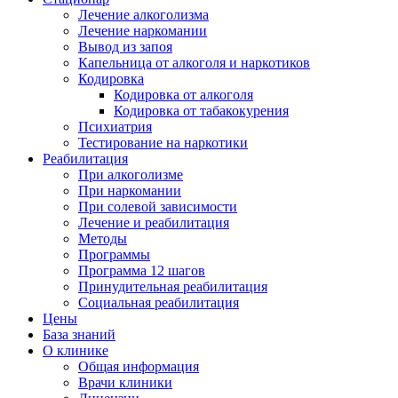
Лечение алкоголизма
Лечение наркомании
Вывод из запоя
Капельница от алкоголя и наркотиков
Кодировка
Кодировка от алкоголя
Кодировка от табакокурения
Психиатрия
Тестирование на наркотики
Реабилитация
При алкоголизме
При наркомании
При солевой зависимости
Лечение и реабилитация
Методы
Программы
Программа 12 шагов
Принудительная реабилитация
Социальная реабилитация
Цены
База знаний
О клинике
Общая информация
Врачи клиники