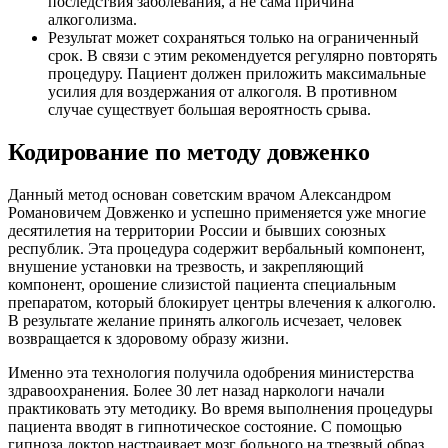
последствия заболевания, а не сама причина
алкоголизма.
Результат может сохраняться только на ограниченный
срок. В связи с этим рекомендуется регулярно повторять
процедуру. Пациент должен приложить максимальные
усилия для воздержания от алкоголя. В противном
случае существует большая вероятность срыва.
Кодирование по методу довженко
Данный метод основан советским врачом Александром
Романовичем Довженко и успешно применяется уже многие
десятилетия на территории России и бывших союзных
республик. Эта процедура содержит вербальный компонент,
внушение установки на трезвость, и закрепляющий
компонент, орошение слизистой пациента специальным
препаратом, который блокирует центры влечения к алкоголю.
В результате желание принять алкоголь исчезает, человек
возвращается к здоровому образу жизни.
Именно эта технология получила одобрения министерства
здравоохранения. Более 30 лет назад наркологи начали
практиковать эту методику. Во время выполнения процедуры
пациента вводят в гипнотическое состояние. С помощью
гипноза доктор настраивает мозг больного на трезвый образ