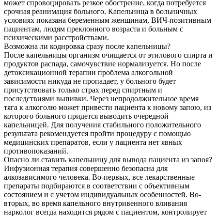
может спровоцировать резкое обострение, когда потребуется
срочная реанимация больного. Капельница в больничных
условиях показана беременным женщинам, ВИЧ-позитивным
пациентам, людям преклонного возраста и больным с
психическими расстройствами.
Возможна ли кодировка сразу после капельницы?
После капельницы организм очищается от этилового спирта и
продуктов распада, самочувствие нормализуется. Но после
детоксикационной терапии проблема алкогольной
зависимости никуда не пропадает, у больного будет
присутствовать только страх перед спиртным и
последствиями выпивки. Через непродолжительное время
тяга к алкоголю может привести пациента к новому запою, из
которого больного придется выводить очередной
капельницей. Для получения стабильного положительного
результата рекомендуется пройти процедуру с помощью
медицинских препаратов, если у пациента нет явных
противопоказаний.
Опасно ли ставить капельницу для вывода пациента из запоя?
Инфузионная терапия совершенно безопасна для
алкозависимого человека. Во-первых, все лекарственные
препараты подбираются в соответствии с объективным
состоянием и с учетом индивидуальных особенностей. Во-
вторых, во время капельного внутривенного вливания
нарколог всегда находится рядом с пациентом, контролирует