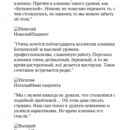
клинике. Причём в клинике такого уровня, как
«Боткинский». Никому не пожелаю пережить то, с
чем столкнулись, но наконец то мы можем забыть
об этом."
Николай
Пациент
"Очень хочется поблагодарить коллектив клиники
Боткинский за высокий уровень
профессионализма, слаженную работу. Персонал
клиники очень деликатный, бережный, в то же
время расторопный, всё делается мастерски. Такое
сочетание встречается редко."
Наталья
Мама пациента
"Мы с мужем никогда не думали, что столкнёмся с
подобной проблемой… Об этом даже писать
страшно. Наш сын попал в дурную компанию и
увлёкся наркотиками. Но врачи клиники его
спасли."