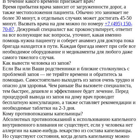
В течение какого времени приезжает врач?
Время прибытия врача зависит от загруженности дорог, а
также местоположения пациента. Обычно это занимает не
более 30 минут, в отдельных случаях может достигать 45-50
минут. Вызвать врача на дом можно по номеру
+7 (495) 150-
70-87
. Дежурный специалист вас проконсультирует, ответит
на все волнующие вас вопросы, уточнит, какая именно
помощь нужна пациенту и соберет анамнез для доктора пока
бригада находится в пути. Каждая бригада имеет при себе все
необходимое оборудование и медикаменты для любого даже
самого тяжелого случая.
Как вывести человека из запоя?
Если Вы или Ваши родственники и близкие столкнулись с
проблемой запоя — не теряйте времени и обратитесь за
помощью. Самостоятельно выходить из запоя очень трудно и
опасно для здоровья. Чем раньше Вы вызовете специалиста,
тем быстрее, дешевле и эффективнее будет лечение. Перед
процедурой вывода из запоя на дому врач проводит
бесплатную консультацию, а также оставляет рекомендации и
необходимые таблетки на 2-3 дня.
Кому противопоказаны капельницы?
Абсолютных противопоказаний к использованию капельного
внутривенного вливания не существует, если у человека нет
аллергии на какое-нибудь лекарство из состава капельницы.
Но существуют состояния, когда делать капельницу можно