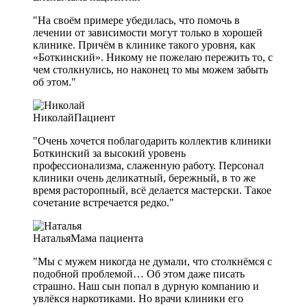
"На своём примере убедилась, что помочь в
лечении от зависимости могут только в хорошей
клинике. Причём в клинике такого уровня, как
«Боткинский». Никому не пожелаю пережить то, с
чем столкнулись, но наконец то мы можем забыть
об этом."
Николай
Пациент
"Очень хочется поблагодарить коллектив клиники
Боткинский за высокий уровень
профессионализма, слаженную работу. Персонал
клиники очень деликатный, бережный, в то же
время расторопный, всё делается мастерски. Такое
сочетание встречается редко."
Наталья
Мама пациента
"Мы с мужем никогда не думали, что столкнёмся с
подобной проблемой… Об этом даже писать
страшно. Наш сын попал в дурную компанию и
увлёкся наркотиками. Но врачи клиники его