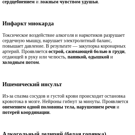
сердцебиением
и
ложным чувством удушья
.
Инфаркт миокарда
Токсическое воздействие алкоголя и наркотиков разрушает
сердечную мышцу, нарушает электролитный баланс,
повышает давление. В результате — закупорка коронарных
артерий. Проявляется
острой, сжимающей болью в груди
,
отдающей в руку или челюсть,
паникой, одышкой
и
холодным потом
.
Ишемический инсульт
Из-за спазма сосудов и густой крови происходит остановка
кровотока в мозге. Нейроны гибнут за минуты. Проявляется
онемением одной половины тела, нарушением речи
и
потерей координации
.
Алкогольный делирий (белая горячка)