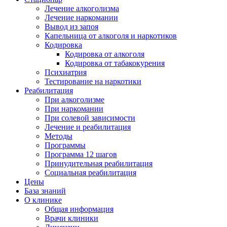
Лечение алкоголизма
Лечение наркомании
Вывод из запоя
Капельница от алкоголя и наркотиков
Кодировка
Кодировка от алкоголя
Кодировка от табакокурения
Психиатрия
Тестирование на наркотики
Реабилитация
При алкоголизме
При наркомании
При солевой зависимости
Лечение и реабилитация
Методы
Программы
Программа 12 шагов
Принудительная реабилитация
Социальная реабилитация
Цены
База знаний
О клинике
Общая информация
Врачи клиники