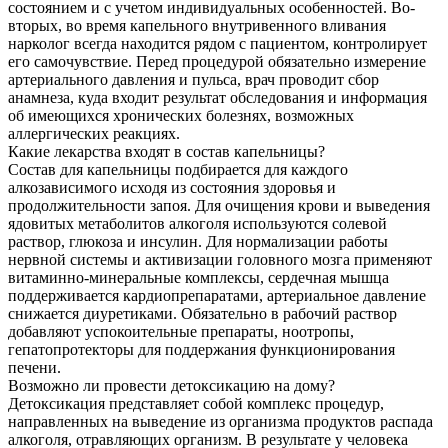
состоянием и с учетом индивидуальных особенностей. Во-
вторых, во время капельного внутривенного вливания
нарколог всегда находится рядом с пациентом, контролирует
его самочувствие. Перед процедурой обязательно измерение
артериального давления и пульса, врач проводит сбор
анамнеза, куда входит результат обследования и информация
об имеющихся хронических болезнях, возможных
аллергических реакциях.
Какие лекарства входят в состав капельницы?
Состав для капельницы подбирается для каждого
алкозависимого исходя из состояния здоровья и
продолжительности запоя. Для очищения крови и выведения
ядовитых метаболитов алкоголя используются солевой
раствор, глюкоза и инсулин. Для нормализации работы
нервной системы и активизации головного мозга применяют
витаминно-минеральные комплексы, сердечная мышца
поддерживается кардиопрепаратами, артериальное давление
снижается диуретиками. Обязательно в рабочий раствор
добавляют успокоительные препараты, ноотропы,
гепатопротекторы для поддержания функционирования
печени.
Возможно ли провести детоксикацию на дому?
Детоксикация представляет собой комплекс процедур,
направленных на выведение из организма продуктов распада
алкоголя, отравляющих организм. В результате у человека