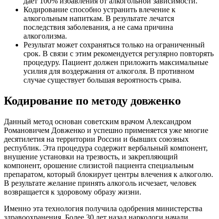
дает 100% избавления от алкогольной зависимости.
Кодирование способно устранить влечение к
алкогольным напиткам. В результате лечатся
последствия заболевания, а не сама причина
алкоголизма.
Результат может сохраняться только на ограниченный
срок. В связи с этим рекомендуется регулярно повторять
процедуру. Пациент должен приложить максимальные
усилия для воздержания от алкоголя. В противном
случае существует большая вероятность срыва.
Кодирование по методу довженко
Данный метод основан советским врачом Александром
Романовичем Довженко и успешно применяется уже многие
десятилетия на территории России и бывших союзных
республик. Эта процедура содержит вербальный компонент,
внушение установки на трезвость, и закрепляющий
компонент, орошение слизистой пациента специальным
препаратом, который блокирует центры влечения к алкоголю.
В результате желание принять алкоголь исчезает, человек
возвращается к здоровому образу жизни.
Именно эта технология получила одобрения министерства
здравоохранения. Более 30 лет назад наркологи начали