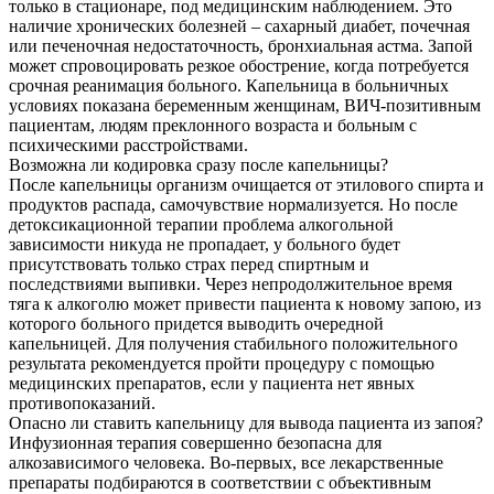
только в стационаре, под медицинским наблюдением. Это
наличие хронических болезней – сахарный диабет, почечная
или печеночная недостаточность, бронхиальная астма. Запой
может спровоцировать резкое обострение, когда потребуется
срочная реанимация больного. Капельница в больничных
условиях показана беременным женщинам, ВИЧ-позитивным
пациентам, людям преклонного возраста и больным с
психическими расстройствами.
Возможна ли кодировка сразу после капельницы?
После капельницы организм очищается от этилового спирта и
продуктов распада, самочувствие нормализуется. Но после
детоксикационной терапии проблема алкогольной
зависимости никуда не пропадает, у больного будет
присутствовать только страх перед спиртным и
последствиями выпивки. Через непродолжительное время
тяга к алкоголю может привести пациента к новому запою, из
которого больного придется выводить очередной
капельницей. Для получения стабильного положительного
результата рекомендуется пройти процедуру с помощью
медицинских препаратов, если у пациента нет явных
противопоказаний.
Опасно ли ставить капельницу для вывода пациента из запоя?
Инфузионная терапия совершенно безопасна для
алкозависимого человека. Во-первых, все лекарственные
препараты подбираются в соответствии с объективным