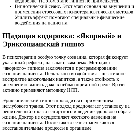
кодировке. На этом этапе гипноз не применяется.
Гипнотический сеанс. Этот этап основан на внушении и
применении стрессовых психотерапевтических методов.
Усилить эффект помогают специальные физические
воздействия на пациента.
Щадящая кодировка: «Якорный» и
Эриксонианский гипноз
В психотерапии особую точку сознания, которая фиксирует
указанный рефлекс, называют «якорем». Методика
«якорного» гипноза заключается в программировании
сознания пациента. Цель такого воздействия – негативное
восприятие алкогольных напитков, а также стойкость к
искушению выпить даже в неблагоприятной среде. Врачи
активно применяют методику НЛП.
Эриксонианский гипноз проводится с применением
неглубокого транса. Этот подход предполагает установку на
решительный отказ от спиртного и ведение здорового образа
жизни. Доктор не осуществляет жесткого давления на
сознание пациента. После такого сеанса запускаются
восстановительные процессы в организме.