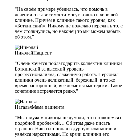
"На своём примере убедилась, что помочь в
лечении от зависимости могут только в хорошей
клинике. Причём в клинике такого уровня, как
«Боткинский». Никому не пожелаю пережить то, с
чем столкнулись, но наконец то мы можем забыть
об этом."
Николай
Пациент
"Очень хочется поблагодарить коллектив клиники
Боткинский за высокий уровень
профессионализма, слаженную работу. Персонал
клиники очень деликатный, бережный, в то же
время расторопный, всё делается мастерски. Такое
сочетание встречается редко."
Наталья
Мама пациента
"Мы с мужем никогда не думали, что столкнёмся с
подобной проблемой… Об этом даже писать
страшно. Наш сын попал в дурную компанию и
увлёкся наркотиками. Но врачи клиники его