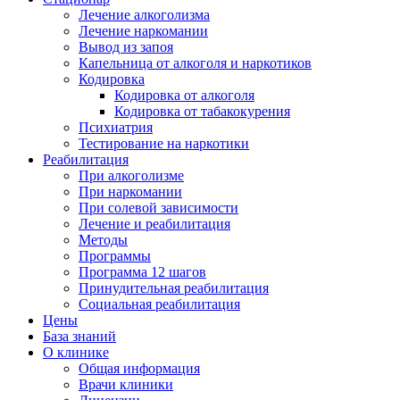
Лечение алкоголизма
Лечение наркомании
Вывод из запоя
Капельница от алкоголя и наркотиков
Кодировка
Кодировка от алкоголя
Кодировка от табакокурения
Психиатрия
Тестирование на наркотики
Реабилитация
При алкоголизме
При наркомании
При солевой зависимости
Лечение и реабилитация
Методы
Программы
Программа 12 шагов
Принудительная реабилитация
Социальная реабилитация
Цены
База знаний
О клинике
Общая информация
Врачи клиники