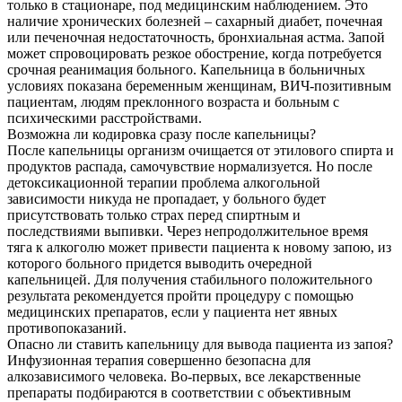
только в стационаре, под медицинским наблюдением. Это
наличие хронических болезней – сахарный диабет, почечная
или печеночная недостаточность, бронхиальная астма. Запой
может спровоцировать резкое обострение, когда потребуется
срочная реанимация больного. Капельница в больничных
условиях показана беременным женщинам, ВИЧ-позитивным
пациентам, людям преклонного возраста и больным с
психическими расстройствами.
Возможна ли кодировка сразу после капельницы?
После капельницы организм очищается от этилового спирта и
продуктов распада, самочувствие нормализуется. Но после
детоксикационной терапии проблема алкогольной
зависимости никуда не пропадает, у больного будет
присутствовать только страх перед спиртным и
последствиями выпивки. Через непродолжительное время
тяга к алкоголю может привести пациента к новому запою, из
которого больного придется выводить очередной
капельницей. Для получения стабильного положительного
результата рекомендуется пройти процедуру с помощью
медицинских препаратов, если у пациента нет явных
противопоказаний.
Опасно ли ставить капельницу для вывода пациента из запоя?
Инфузионная терапия совершенно безопасна для
алкозависимого человека. Во-первых, все лекарственные
препараты подбираются в соответствии с объективным