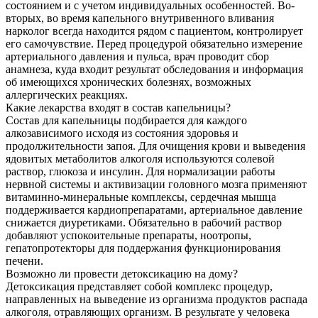
состоянием и с учетом индивидуальных особенностей. Во-
вторых, во время капельного внутривенного вливания
нарколог всегда находится рядом с пациентом, контролирует
его самочувствие. Перед процедурой обязательно измерение
артериального давления и пульса, врач проводит сбор
анамнеза, куда входит результат обследования и информация
об имеющихся хронических болезнях, возможных
аллергических реакциях.
Какие лекарства входят в состав капельницы?
Состав для капельницы подбирается для каждого
алкозависимого исходя из состояния здоровья и
продолжительности запоя. Для очищения крови и выведения
ядовитых метаболитов алкоголя используются солевой
раствор, глюкоза и инсулин. Для нормализации работы
нервной системы и активизации головного мозга применяют
витаминно-минеральные комплексы, сердечная мышца
поддерживается кардиопрепаратами, артериальное давление
снижается диуретиками. Обязательно в рабочий раствор
добавляют успокоительные препараты, ноотропы,
гепатопротекторы для поддержания функционирования
печени.
Возможно ли провести детоксикацию на дому?
Детоксикация представляет собой комплекс процедур,
направленных на выведение из организма продуктов распада
алкоголя, отравляющих организм. В результате у человека