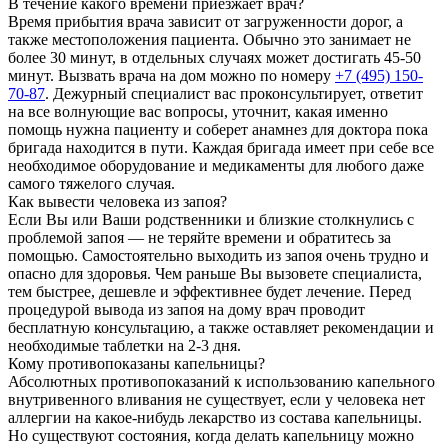
В течение какого времени приезжает врач?
Время прибытия врача зависит от загруженности дорог, а
также местоположения пациента. Обычно это занимает не
более 30 минут, в отдельных случаях может достигать 45-50
минут. Вызвать врача на дом можно по номеру
+7 (495) 150-
70-87
. Дежурный специалист вас проконсультирует, ответит
на все волнующие вас вопросы, уточнит, какая именно
помощь нужна пациенту и соберет анамнез для доктора пока
бригада находится в пути. Каждая бригада имеет при себе все
необходимое оборудование и медикаменты для любого даже
самого тяжелого случая.
Как вывести человека из запоя?
Если Вы или Ваши родственники и близкие столкнулись с
проблемой запоя — не теряйте времени и обратитесь за
помощью. Самостоятельно выходить из запоя очень трудно и
опасно для здоровья. Чем раньше Вы вызовете специалиста,
тем быстрее, дешевле и эффективнее будет лечение. Перед
процедурой вывода из запоя на дому врач проводит
бесплатную консультацию, а также оставляет рекомендации и
необходимые таблетки на 2-3 дня.
Кому противопоказаны капельницы?
Абсолютных противопоказаний к использованию капельного
внутривенного вливания не существует, если у человека нет
аллергии на какое-нибудь лекарство из состава капельницы.
Но существуют состояния, когда делать капельницу можно