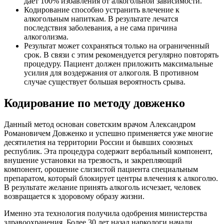
дает 100% избавления от алкогольной зависимости.
Кодирование способно устранить влечение к
алкогольным напиткам. В результате лечатся
последствия заболевания, а не сама причина
алкоголизма.
Результат может сохраняться только на ограниченный
срок. В связи с этим рекомендуется регулярно повторять
процедуру. Пациент должен приложить максимальные
усилия для воздержания от алкоголя. В противном
случае существует большая вероятность срыва.
Кодирование по методу довженко
Данный метод основан советским врачом Александром
Романовичем Довженко и успешно применяется уже многие
десятилетия на территории России и бывших союзных
республик. Эта процедура содержит вербальный компонент,
внушение установки на трезвость, и закрепляющий
компонент, орошение слизистой пациента специальным
препаратом, который блокирует центры влечения к алкоголю.
В результате желание принять алкоголь исчезает, человек
возвращается к здоровому образу жизни.
Именно эта технология получила одобрения министерства
здравоохранения. Более 30 лет назад наркологи начали