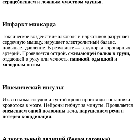
сердцебиением
и
ложным чувством удушья
.
Инфаркт миокарда
Токсическое воздействие алкоголя и наркотиков разрушает
сердечную мышцу, нарушает электролитный баланс,
повышает давление. В результате — закупорка коронарных
артерий. Проявляется
острой, сжимающей болью в груди
,
отдающей в руку или челюсть,
паникой, одышкой
и
холодным потом
.
Ишемический инсульт
Из-за спазма сосудов и густой крови происходит остановка
кровотока в мозге. Нейроны гибнут за минуты. Проявляется
онемением одной половины тела, нарушением речи
и
потерей координации
.
Алкогольный делирий (белая горячка)