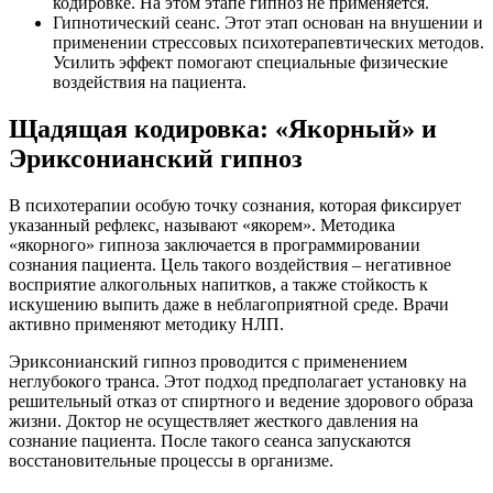
кодировке. На этом этапе гипноз не применяется.
Гипнотический сеанс. Этот этап основан на внушении и
применении стрессовых психотерапевтических методов.
Усилить эффект помогают специальные физические
воздействия на пациента.
Щадящая кодировка: «Якорный» и
Эриксонианский гипноз
В психотерапии особую точку сознания, которая фиксирует
указанный рефлекс, называют «якорем». Методика
«якорного» гипноза заключается в программировании
сознания пациента. Цель такого воздействия – негативное
восприятие алкогольных напитков, а также стойкость к
искушению выпить даже в неблагоприятной среде. Врачи
активно применяют методику НЛП.
Эриксонианский гипноз проводится с применением
неглубокого транса. Этот подход предполагает установку на
решительный отказ от спиртного и ведение здорового образа
жизни. Доктор не осуществляет жесткого давления на
сознание пациента. После такого сеанса запускаются
восстановительные процессы в организме.