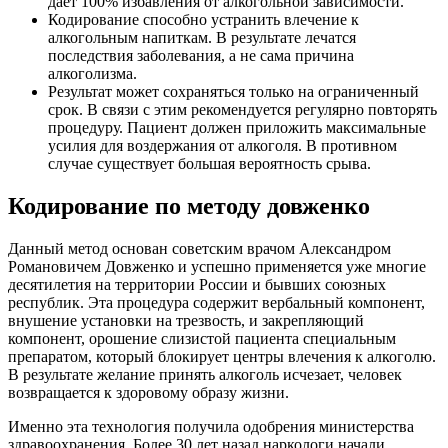
дает 100% избавления от алкогольной зависимости.
Кодирование способно устранить влечение к
алкогольным напиткам. В результате лечатся
последствия заболевания, а не сама причина
алкоголизма.
Результат может сохраняться только на ограниченный
срок. В связи с этим рекомендуется регулярно повторять
процедуру. Пациент должен приложить максимальные
усилия для воздержания от алкоголя. В противном
случае существует большая вероятность срыва.
Кодирование по методу довженко
Данный метод основан советским врачом Александром
Романовичем Довженко и успешно применяется уже многие
десятилетия на территории России и бывших союзных
республик. Эта процедура содержит вербальный компонент,
внушение установки на трезвость, и закрепляющий
компонент, орошение слизистой пациента специальным
препаратом, который блокирует центры влечения к алкоголю.
В результате желание принять алкоголь исчезает, человек
возвращается к здоровому образу жизни.
Именно эта технология получила одобрения министерства
здравоохранения. Более 30 лет назад наркологи начали