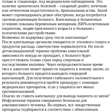
только в стационаре, под медицинским наблюдением. Это
наличие хронических болезней – сахарный диабет, почечная
или печеночная недостаточность, бронхиальная астма. Запой
может спровоцировать резкое обострение, когда потребуется
срочная реанимация больного. Капельница в больничных
условиях показана беременным женщинам, ВИЧ-позитивным
пациентам, людям преклонного возраста и больным с
психическими расстройствами.
Возможна ли кодировка сразу после капельницы?
После капельницы организм очищается от этилового спирта и
продуктов распада, самочувствие нормализуется. Но после
детоксикационной терапии проблема алкогольной
зависимости никуда не пропадает, у больного будет
присутствовать только страх перед спиртным и
последствиями выпивки. Через непродолжительное время
тяга к алкоголю может привести пациента к новому запою, из
которого больного придется выводить очередной
капельницей. Для получения стабильного положительного
результата рекомендуется пройти процедуру с помощью
медицинских препаратов, если у пациента нет явных
противопоказаний.
Опасно ли ставить капельницу для вывода пациента из запоя?
Инфузионная терапия совершенно безопасна для
алкозависимого человека. Во-первых, все лекарственные
препараты подбираются в соответствии с объективным