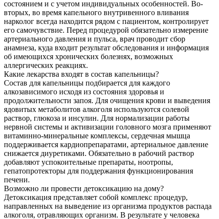
состоянием и с учетом индивидуальных особенностей. Во-
вторых, во время капельного внутривенного вливания
нарколог всегда находится рядом с пациентом, контролирует
его самочувствие. Перед процедурой обязательно измерение
артериального давления и пульса, врач проводит сбор
анамнеза, куда входит результат обследования и информация
об имеющихся хронических болезнях, возможных
аллергических реакциях.
Какие лекарства входят в состав капельницы?
Состав для капельницы подбирается для каждого
алкозависимого исходя из состояния здоровья и
продолжительности запоя. Для очищения крови и выведения
ядовитых метаболитов алкоголя используются солевой
раствор, глюкоза и инсулин. Для нормализации работы
нервной системы и активизации головного мозга применяют
витаминно-минеральные комплексы, сердечная мышца
поддерживается кардиопрепаратами, артериальное давление
снижается диуретиками. Обязательно в рабочий раствор
добавляют успокоительные препараты, ноотропы,
гепатопротекторы для поддержания функционирования
печени.
Возможно ли провести детоксикацию на дому?
Детоксикация представляет собой комплекс процедур,
направленных на выведение из организма продуктов распада
алкоголя, отравляющих организм. В результате у человека