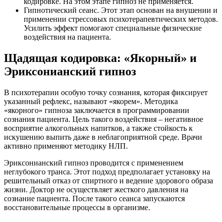
кодировке. На этом этапе гипноз не применяется.
Гипнотический сеанс. Этот этап основан на внушении и
применении стрессовых психотерапевтических методов.
Усилить эффект помогают специальные физические
воздействия на пациента.
Щадящая кодировка: «Якорный» и
Эриксонианский гипноз
В психотерапии особую точку сознания, которая фиксирует
указанный рефлекс, называют «якорем». Методика
«якорного» гипноза заключается в программировании
сознания пациента. Цель такого воздействия – негативное
восприятие алкогольных напитков, а также стойкость к
искушению выпить даже в неблагоприятной среде. Врачи
активно применяют методику НЛП.
Эриксонианский гипноз проводится с применением
неглубокого транса. Этот подход предполагает установку на
решительный отказ от спиртного и ведение здорового образа
жизни. Доктор не осуществляет жесткого давления на
сознание пациента. После такого сеанса запускаются
восстановительные процессы в организме.