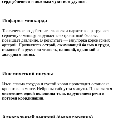
сердцебиением
и
ложным чувством удушья
.
Инфаркт миокарда
Токсическое воздействие алкоголя и наркотиков разрушает
сердечную мышцу, нарушает электролитный баланс,
повышает давление. В результате — закупорка коронарных
артерий. Проявляется
острой, сжимающей болью в груди
,
отдающей в руку или челюсть,
паникой, одышкой
и
холодным потом
.
Ишемический инсульт
Из-за спазма сосудов и густой крови происходит остановка
кровотока в мозге. Нейроны гибнут за минуты. Проявляется
онемением одной половины тела, нарушением речи
и
потерей координации
.
Алкогольный делирий (белая горячка)