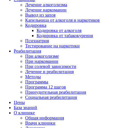
Лечение алкоголизма
Лечение наркомании
Вывод из запоя
Капельница от алкоголя и наркотиков
Кодировка
Кодировка от алкоголя
Кодировка от табакокурения
Психиатрия
Тестирование на наркотики
Реабилитация
При алкоголизме
При наркомании
При солевой зависимости
Лечение и реабилитация
Методы
Программы
Программа 12 шагов
Принудительная реабилитация
Социальная реабилитация
Цены
База знаний
О клинике
Общая информация
Врачи клиники