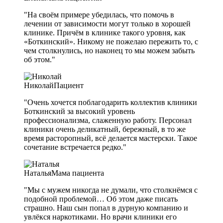
"На своём примере убедилась, что помочь в
лечении от зависимости могут только в хорошей
клинике. Причём в клинике такого уровня, как
«Боткинский». Никому не пожелаю пережить то, с
чем столкнулись, но наконец то мы можем забыть
об этом."
Николай
Пациент
"Очень хочется поблагодарить коллектив клиники
Боткинский за высокий уровень
профессионализма, слаженную работу. Персонал
клиники очень деликатный, бережный, в то же
время расторопный, всё делается мастерски. Такое
сочетание встречается редко."
Наталья
Мама пациента
"Мы с мужем никогда не думали, что столкнёмся с
подобной проблемой… Об этом даже писать
страшно. Наш сын попал в дурную компанию и
увлёкся наркотиками. Но врачи клиники его