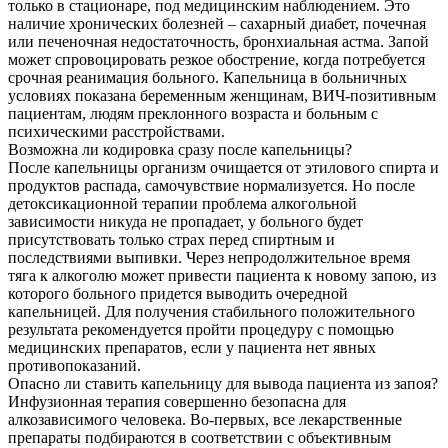
только в стационаре, под медицинским наблюдением. Это
наличие хронических болезней – сахарный диабет, почечная
или печеночная недостаточность, бронхиальная астма. Запой
может спровоцировать резкое обострение, когда потребуется
срочная реанимация больного. Капельница в больничных
условиях показана беременным женщинам, ВИЧ-позитивным
пациентам, людям преклонного возраста и больным с
психическими расстройствами.
Возможна ли кодировка сразу после капельницы?
После капельницы организм очищается от этилового спирта и
продуктов распада, самочувствие нормализуется. Но после
детоксикационной терапии проблема алкогольной
зависимости никуда не пропадает, у больного будет
присутствовать только страх перед спиртным и
последствиями выпивки. Через непродолжительное время
тяга к алкоголю может привести пациента к новому запою, из
которого больного придется выводить очередной
капельницей. Для получения стабильного положительного
результата рекомендуется пройти процедуру с помощью
медицинских препаратов, если у пациента нет явных
противопоказаний.
Опасно ли ставить капельницу для вывода пациента из запоя?
Инфузионная терапия совершенно безопасна для
алкозависимого человека. Во-первых, все лекарственные
препараты подбираются в соответствии с объективным