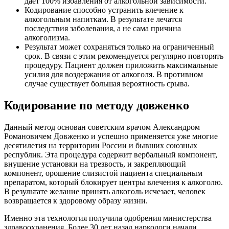
дает 100% избавления от алкогольной зависимости.
Кодирование способно устранить влечение к
алкогольным напиткам. В результате лечатся
последствия заболевания, а не сама причина
алкоголизма.
Результат может сохраняться только на ограниченный
срок. В связи с этим рекомендуется регулярно повторять
процедуру. Пациент должен приложить максимальные
усилия для воздержания от алкоголя. В противном
случае существует большая вероятность срыва.
Кодирование по методу довженко
Данный метод основан советским врачом Александром
Романовичем Довженко и успешно применяется уже многие
десятилетия на территории России и бывших союзных
республик. Эта процедура содержит вербальный компонент,
внушение установки на трезвость, и закрепляющий
компонент, орошение слизистой пациента специальным
препаратом, который блокирует центры влечения к алкоголю.
В результате желание принять алкоголь исчезает, человек
возвращается к здоровому образу жизни.
Именно эта технология получила одобрения министерства
здравоохранения. Более 30 лет назад наркологи начали