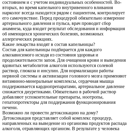
состоянием и с учетом индивидуальных особенностей. Во-
вторых, во время капельного внутривенного вливания
нарколог всегда находится рядом с пациентом, контролирует
его самочувствие. Перед процедурой обязательно измерение
артериального давления и пульса, врач проводит сбор
анамнеза, куда входит результат обследования и информация
об имеющихся хронических болезнях, возможных
аллергических реакциях.
Какие лекарства входят в состав капельницы?
Состав для капельницы подбирается для каждого
алкозависимого исходя из состояния здоровья и
продолжительности запоя. Для очищения крови и выведения
ядовитых метаболитов алкоголя используются солевой
раствор, глюкоза и инсулин. Для нормализации работы
нервной системы и активизации головного мозга применяют
витаминно-минеральные комплексы, сердечная мышца
поддерживается кардиопрепаратами, артериальное давление
снижается диуретиками. Обязательно в рабочий раствор
добавляют успокоительные препараты, ноотропы,
гепатопротекторы для поддержания функционирования
печени.
Возможно ли провести детоксикацию на дому?
Детоксикация представляет собой комплекс процедур,
направленных на выведение из организма продуктов распада
алкоголя, отравляющих организм. В результате у человека