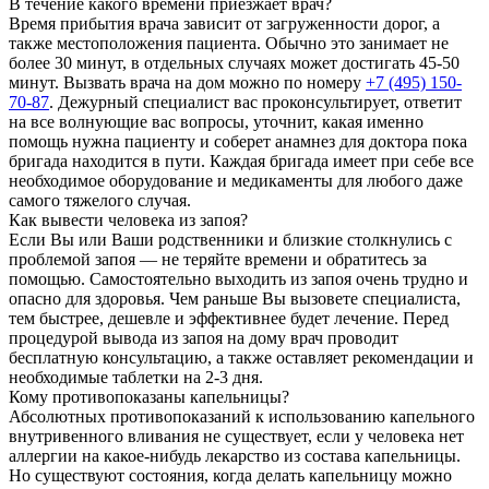
В течение какого времени приезжает врач?
Время прибытия врача зависит от загруженности дорог, а
также местоположения пациента. Обычно это занимает не
более 30 минут, в отдельных случаях может достигать 45-50
минут. Вызвать врача на дом можно по номеру
+7 (495) 150-
70-87
. Дежурный специалист вас проконсультирует, ответит
на все волнующие вас вопросы, уточнит, какая именно
помощь нужна пациенту и соберет анамнез для доктора пока
бригада находится в пути. Каждая бригада имеет при себе все
необходимое оборудование и медикаменты для любого даже
самого тяжелого случая.
Как вывести человека из запоя?
Если Вы или Ваши родственники и близкие столкнулись с
проблемой запоя — не теряйте времени и обратитесь за
помощью. Самостоятельно выходить из запоя очень трудно и
опасно для здоровья. Чем раньше Вы вызовете специалиста,
тем быстрее, дешевле и эффективнее будет лечение. Перед
процедурой вывода из запоя на дому врач проводит
бесплатную консультацию, а также оставляет рекомендации и
необходимые таблетки на 2-3 дня.
Кому противопоказаны капельницы?
Абсолютных противопоказаний к использованию капельного
внутривенного вливания не существует, если у человека нет
аллергии на какое-нибудь лекарство из состава капельницы.
Но существуют состояния, когда делать капельницу можно