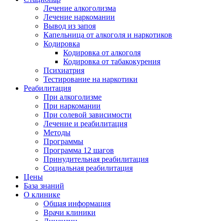
Лечение алкоголизма
Лечение наркомании
Вывод из запоя
Капельница от алкоголя и наркотиков
Кодировка
Кодировка от алкоголя
Кодировка от табакокурения
Психиатрия
Тестирование на наркотики
Реабилитация
При алкоголизме
При наркомании
При солевой зависимости
Лечение и реабилитация
Методы
Программы
Программа 12 шагов
Принудительная реабилитация
Социальная реабилитация
Цены
База знаний
О клинике
Общая информация
Врачи клиники