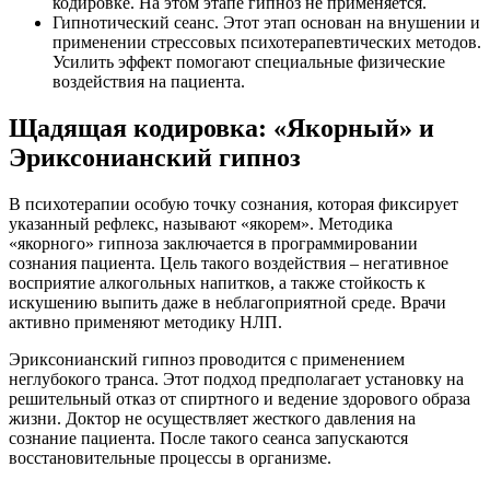
кодировке. На этом этапе гипноз не применяется.
Гипнотический сеанс. Этот этап основан на внушении и
применении стрессовых психотерапевтических методов.
Усилить эффект помогают специальные физические
воздействия на пациента.
Щадящая кодировка: «Якорный» и
Эриксонианский гипноз
В психотерапии особую точку сознания, которая фиксирует
указанный рефлекс, называют «якорем». Методика
«якорного» гипноза заключается в программировании
сознания пациента. Цель такого воздействия – негативное
восприятие алкогольных напитков, а также стойкость к
искушению выпить даже в неблагоприятной среде. Врачи
активно применяют методику НЛП.
Эриксонианский гипноз проводится с применением
неглубокого транса. Этот подход предполагает установку на
решительный отказ от спиртного и ведение здорового образа
жизни. Доктор не осуществляет жесткого давления на
сознание пациента. После такого сеанса запускаются
восстановительные процессы в организме.