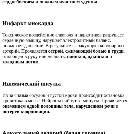
сердцебиением
и
ложным чувством удушья
.
Инфаркт миокарда
Токсическое воздействие алкоголя и наркотиков разрушает
сердечную мышцу, нарушает электролитный баланс,
повышает давление. В результате — закупорка коронарных
артерий. Проявляется
острой, сжимающей болью в груди
,
отдающей в руку или челюсть,
паникой, одышкой
и
холодным потом
.
Ишемический инсульт
Из-за спазма сосудов и густой крови происходит остановка
кровотока в мозге. Нейроны гибнут за минуты. Проявляется
онемением одной половины тела, нарушением речи
и
потерей координации
.
Алкогольный делирий (белая горячка)