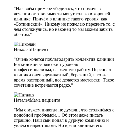
"На своём примере убедилась, что помочь в
лечении от зависимости могут только в хорошей
клинике. Причём в клинике такого уровня, как
«Боткинский». Никому не пожелаю пережить то, с
чем столкнулись, но наконец то мы можем забыть
об этом."
Николай
Пациент
"Очень хочется поблагодарить коллектив клиники
Боткинский за высокий уровень
профессионализма, слаженную работу. Персонал
клиники очень деликатный, бережный, в то же
время расторопный, всё делается мастерски. Такое
сочетание встречается редко."
Наталья
Мама пациента
"Мы с мужем никогда не думали, что столкнёмся с
подобной проблемой… Об этом даже писать
страшно. Наш сын попал в дурную компанию и
увлёкся наркотиками. Но врачи клиники его