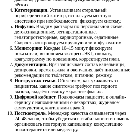
лёгких.
Катетеризация.
Устанавливаем стерильный
периферический катетер, используем местную
анестезию при необходимости, фиксируем систему.
Инфузия.
Вводим растворы по персональной схеме:
детоксикационные, регидратационные,
гепатопротекторные, кардиотропные, седативные.
Скорость контролируем вручную или инфузоматом.
Мониторинг.
Каждые 10–15 минут фиксируем
показатели, выполняем экспресс-ЭКГ, глюкозу,
коагулограмму по показаниям, корректируем план.
Документация.
Врач записывает состав капельницы,
дозировки, время начала и окончания, даёт письменные
рекомендации по таблеткам, питанию, режиму.
Инструктаж семьи.
Объясняем, как ухаживать за
пациентом, какие симптомы требуют повторного
вызова, выдаём памятку «красные флаги».
Цифровой кабинет.
Подключаем пациента к онлайн-
сервису с напоминаниями о лекарствах, журналом
самочувствия, контактами врачей.
Постконтроль.
Менеджер качества связывается через
24–48 часов, чтобы убедиться в стабильности и помочь
организовать повторную капельницу, консультацию
психотерапевта или медсестру.