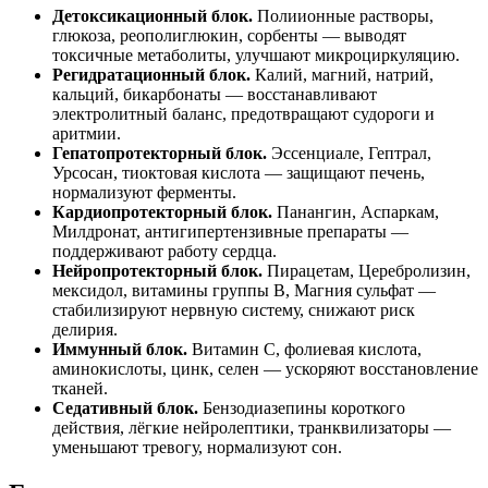
Детоксикационный блок.
Полиионные растворы,
глюкоза, реополиглюкин, сорбенты — выводят
токсичные метаболиты, улучшают микроциркуляцию.
Регидратационный блок.
Калий, магний, натрий,
кальций, бикарбонаты — восстанавливают
электролитный баланс, предотвращают судороги и
аритмии.
Гепатопротекторный блок.
Эссенциале, Гептрал,
Урсосан, тиоктовая кислота — защищают печень,
нормализуют ферменты.
Кардиопротекторный блок.
Панангин, Аспаркам,
Милдронат, антигипертензивные препараты —
поддерживают работу сердца.
Нейропротекторный блок.
Пирацетам, Церебролизин,
мексидол, витамины группы B, Магния сульфат —
стабилизируют нервную систему, снижают риск
делирия.
Иммунный блок.
Витамин C, фолиевая кислота,
аминокислоты, цинк, селен — ускоряют восстановление
тканей.
Седативный блок.
Бензодиазепины короткого
действия, лёгкие нейролептики, транквилизаторы —
уменьшают тревогу, нормализуют сон.