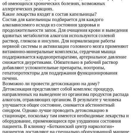
об имеющихся хронических болезнях, возможных
аллергических реакциях.
Какие лекарства входят в состав капельницы?
Состав для капельницы подбирается для каждого
алкозависимого исходя из состояния здоровья и
продолжительности запоя. Для очищения крови и выведения
ядовитых метаболитов алкоголя используются солевой
раствор, глюкоза и инсулин. Для нормализации работы
нервной системы и активизации головного мозга применяют
витаминно-минеральные комплексы, сердечная мышца
поддерживается кардиопрепаратами, артериальное давление
снижается диуретиками. Обязательно в рабочий раствор
добавляют успокоительные препараты, ноотропы,
гепатопротекторы для поддержания функционирования
печени.
Возможно ли провести детоксикацию на дому?
Детоксикация представляет собой комплекс процедур,
направленных на выведение из организма продуктов распада
алкоголя, отравляющих организм. В результате у человека
улучшается общее состояние, снимается абстинентный
синдром. Однако лучше проводить детоксикацию в
стационаре, поскольку там имеются необходимые лекарства и
оборудование, применяющиеся при ухудшении состояния
пациента. В клинику «Боткинский центр наркологии»
пациентов доставляют на специально оборудованной машине