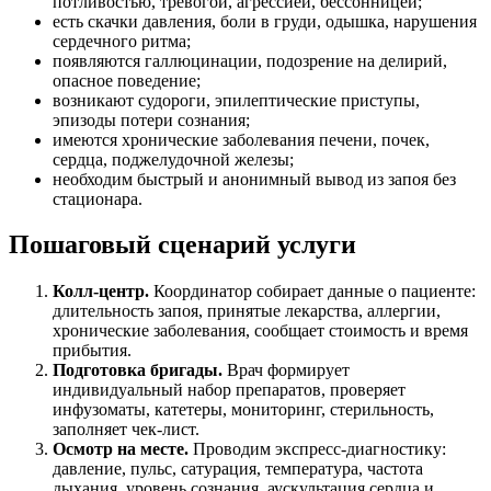
потливостью, тревогой, агрессией, бессонницей;
есть скачки давления, боли в груди, одышка, нарушения
сердечного ритма;
появляются галлюцинации, подозрение на делирий,
опасное поведение;
возникают судороги, эпилептические приступы,
эпизоды потери сознания;
имеются хронические заболевания печени, почек,
сердца, поджелудочной железы;
необходим быстрый и анонимный вывод из запоя без
стационара.
Пошаговый сценарий услуги
Колл-центр.
Координатор собирает данные о пациенте:
длительность запоя, принятые лекарства, аллергии,
хронические заболевания, сообщает стоимость и время
прибытия.
Подготовка бригады.
Врач формирует
индивидуальный набор препаратов, проверяет
инфузоматы, катетеры, мониторинг, стерильность,
заполняет чек-лист.
Осмотр на месте.
Проводим экспресс-диагностику:
давление, пульс, сатурация, температура, частота
дыхания, уровень сознания, аускультация сердца и