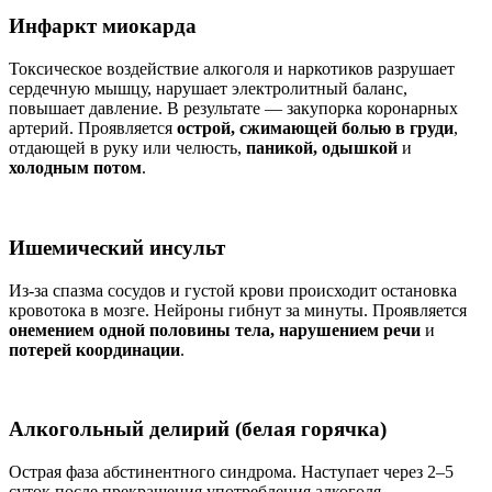
Инфаркт миокарда
Токсическое воздействие алкоголя и наркотиков разрушает
сердечную мышцу, нарушает электролитный баланс,
повышает давление. В результате — закупорка коронарных
артерий. Проявляется
острой, сжимающей болью в груди
,
отдающей в руку или челюсть,
паникой, одышкой
и
холодным потом
.
Ишемический инсульт
Из-за спазма сосудов и густой крови происходит остановка
кровотока в мозге. Нейроны гибнут за минуты. Проявляется
онемением одной половины тела, нарушением речи
и
потерей координации
.
Алкогольный делирий (белая горячка)
Острая фаза абстинентного синдрома. Наступает через 2–5
суток после прекращения употребления алкоголя.