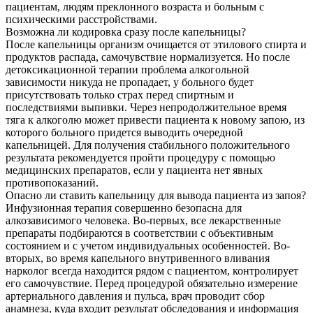
пациентам, людям преклонного возраста и больным с
психическими расстройствами.
Возможна ли кодировка сразу после капельницы?
После капельницы организм очищается от этилового спирта и
продуктов распада, самочувствие нормализуется. Но после
детоксикационной терапии проблема алкогольной
зависимости никуда не пропадает, у больного будет
присутствовать только страх перед спиртным и
последствиями выпивки. Через непродолжительное время
тяга к алкоголю может привести пациента к новому запою, из
которого больного придется выводить очередной
капельницей. Для получения стабильного положительного
результата рекомендуется пройти процедуру с помощью
медицинских препаратов, если у пациента нет явных
противопоказаний.
Опасно ли ставить капельницу для вывода пациента из запоя?
Инфузионная терапия совершенно безопасна для
алкозависимого человека. Во-первых, все лекарственные
препараты подбираются в соответствии с объективным
состоянием и с учетом индивидуальных особенностей. Во-
вторых, во время капельного внутривенного вливания
нарколог всегда находится рядом с пациентом, контролирует
его самочувствие. Перед процедурой обязательно измерение
артериального давления и пульса, врач проводит сбор
анамнеза, куда входит результат обследования и информация