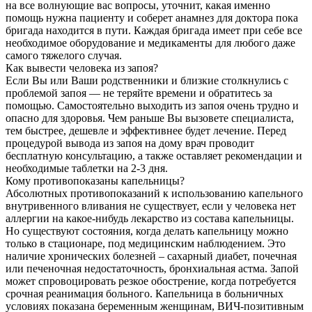
на все волнующие вас вопросы, уточнит, какая именно
помощь нужна пациенту и соберет анамнез для доктора пока
бригада находится в пути. Каждая бригада имеет при себе все
необходимое оборудование и медикаменты для любого даже
самого тяжелого случая.
Как вывести человека из запоя?
Если Вы или Ваши родственники и близкие столкнулись с
проблемой запоя — не теряйте времени и обратитесь за
помощью. Самостоятельно выходить из запоя очень трудно и
опасно для здоровья. Чем раньше Вы вызовете специалиста,
тем быстрее, дешевле и эффективнее будет лечение. Перед
процедурой вывода из запоя на дому врач проводит
бесплатную консультацию, а также оставляет рекомендации и
необходимые таблетки на 2-3 дня.
Кому противопоказаны капельницы?
Абсолютных противопоказаний к использованию капельного
внутривенного вливания не существует, если у человека нет
аллергии на какое-нибудь лекарство из состава капельницы.
Но существуют состояния, когда делать капельницу можно
только в стационаре, под медицинским наблюдением. Это
наличие хронических болезней – сахарный диабет, почечная
или печеночная недостаточность, бронхиальная астма. Запой
может спровоцировать резкое обострение, когда потребуется
срочная реанимация больного. Капельница в больничных
условиях показана беременным женщинам, ВИЧ-позитивным