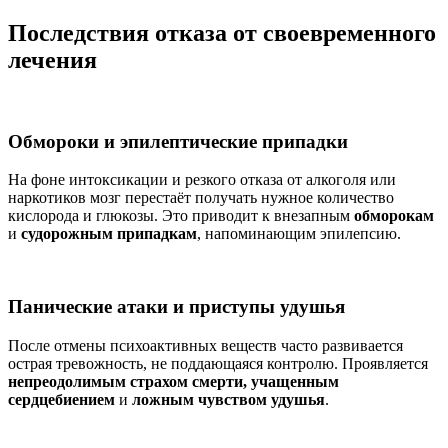
Последствия отказа от своевременного
лечения
Обмороки и эпилептические припадки
На фоне интоксикации и резкого отказа от алкоголя или
наркотиков мозг перестаёт получать нужное количество
кислорода и глюкозы. Это приводит к внезапным
обморокам
и
судорожным припадкам
, напоминающим эпилепсию.
Панические атаки и приступы удушья
После отмены психоактивных веществ часто развивается
острая тревожность, не поддающаяся контролю. Проявляется
непреодолимым страхом смерти, учащенным
сердцебиением
и
ложным чувством удушья
.