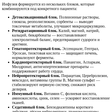
Инфузия формируется из нескольких блоков, которые
комбинируются под конкретного пациента:
Детоксикационный блок.
Полиионные растворы,
глюкоза, реополиглюкин, сорбенты — выводят
токсичные метаболиты, улучшают микроциркуляцию.
Регидратационный блок.
Калий, магний, натрий,
кальций, бикарбонаты — восстанавливают
электролитный баланс, предотвращают судороги и
аритмии.
Гепатопротекторный блок.
Эссенциале, Гептрал,
Урсосан, тиоктовая кислота — защищают печень,
нормализуют ферменты.
Кардиопротекторный блок.
Панангин, Аспаркам,
Милдронат, антигипертензивные препараты —
поддерживают работу сердца.
Нейропротекторный блок.
Пирацетам, Церебролизин,
мексидол, витамины группы B, Магния сульфат —
стабилизируют нервную систему, снижают риск
делирия.
Иммунный блок.
Витамин C, фолиевая кислота,
аминокислоты, цинк, селен — ускоряют восстановление
тканей.
Седативный блок.
Бензодиазепины короткого
действия, лёгкие нейролептики, транквилизаторы —