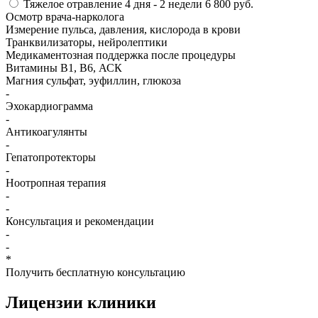
Тяжелое отравление
4 дня - 2 недели
6 800 руб.
Осмотр врача-нарколога
Измерение пульса, давления, кислорода в крови
Транквилизаторы, нейролептики
Медикаментозная поддержка после процедуры
Витамины B1, B6, АСК
Магния сульфат, эуфиллин, глюкоза
-
Эхокардиограмма
-
Антикоагулянты
-
Гепатопротекторы
-
Ноотропная терапия
-
-
Консультация и рекомендации
-
-
*
Получить бесплатную консультацию
Лицензии
клиники