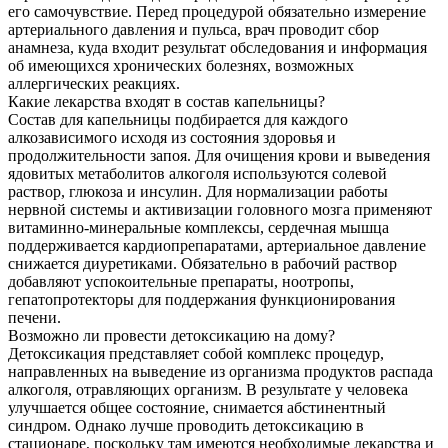
его самочувствие. Перед процедурой обязательно измерение
артериального давления и пульса, врач проводит сбор
анамнеза, куда входит результат обследования и информация
об имеющихся хронических болезнях, возможных
аллергических реакциях.
Какие лекарства входят в состав капельницы?
Состав для капельницы подбирается для каждого
алкозависимого исходя из состояния здоровья и
продолжительности запоя. Для очищения крови и выведения
ядовитых метаболитов алкоголя используются солевой
раствор, глюкоза и инсулин. Для нормализации работы
нервной системы и активизации головного мозга применяют
витаминно-минеральные комплексы, сердечная мышца
поддерживается кардиопрепаратами, артериальное давление
снижается диуретиками. Обязательно в рабочий раствор
добавляют успокоительные препараты, ноотропы,
гепатопротекторы для поддержания функционирования
печени.
Возможно ли провести детоксикацию на дому?
Детоксикация представляет собой комплекс процедур,
направленных на выведение из организма продуктов распада
алкоголя, отравляющих организм. В результате у человека
улучшается общее состояние, снимается абстинентный
синдром. Однако лучше проводить детоксикацию в
стационаре, поскольку там имеются необходимые лекарства и