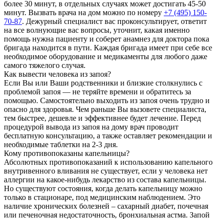
более 30 минут, в отдельных случаях может достигать 45-50
минут. Вызвать врача на дом можно по номеру
+7 (495) 150-
70-87
. Дежурный специалист вас проконсультирует, ответит
на все волнующие вас вопросы, уточнит, какая именно
помощь нужна пациенту и соберет анамнез для доктора пока
бригада находится в пути. Каждая бригада имеет при себе все
необходимое оборудование и медикаменты для любого даже
самого тяжелого случая.
Как вывести человека из запоя?
Если Вы или Ваши родственники и близкие столкнулись с
проблемой запоя — не теряйте времени и обратитесь за
помощью. Самостоятельно выходить из запоя очень трудно и
опасно для здоровья. Чем раньше Вы вызовете специалиста,
тем быстрее, дешевле и эффективнее будет лечение. Перед
процедурой вывода из запоя на дому врач проводит
бесплатную консультацию, а также оставляет рекомендации и
необходимые таблетки на 2-3 дня.
Кому противопоказаны капельницы?
Абсолютных противопоказаний к использованию капельного
внутривенного вливания не существует, если у человека нет
аллергии на какое-нибудь лекарство из состава капельницы.
Но существуют состояния, когда делать капельницу можно
только в стационаре, под медицинским наблюдением. Это
наличие хронических болезней – сахарный диабет, почечная
или печеночная недостаточность, бронхиальная астма. Запой