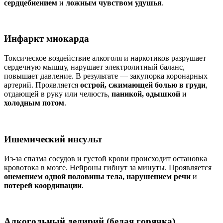
сердцебиением
и
ложным чувством удушья
.
Инфаркт миокарда
Токсическое воздействие алкоголя и наркотиков разрушает
сердечную мышцу, нарушает электролитный баланс,
повышает давление. В результате — закупорка коронарных
артерий. Проявляется
острой, сжимающей болью в груди
,
отдающей в руку или челюсть,
паникой, одышкой
и
холодным потом
.
Ишемический инсульт
Из-за спазма сосудов и густой крови происходит остановка
кровотока в мозге. Нейроны гибнут за минуты. Проявляется
онемением одной половины тела, нарушением речи
и
потерей координации
.
Алкогольный делирий (белая горячка)