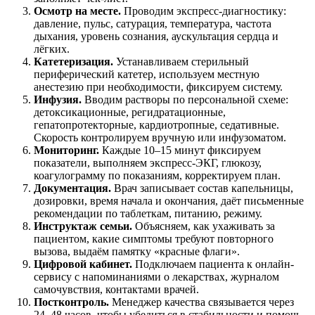
Осмотр на месте.
Проводим экспресс-диагностику:
давление, пульс, сатурация, температура, частота
дыхания, уровень сознания, аускультация сердца и
лёгких.
Катетеризация.
Устанавливаем стерильный
периферический катетер, используем местную
анестезию при необходимости, фиксируем систему.
Инфузия.
Вводим растворы по персональной схеме:
детоксикационные, регидратационные,
гепатопротекторные, кардиотропные, седативные.
Скорость контролируем вручную или инфузоматом.
Мониторинг.
Каждые 10–15 минут фиксируем
показатели, выполняем экспресс-ЭКГ, глюкозу,
коагулограмму по показаниям, корректируем план.
Документация.
Врач записывает состав капельницы,
дозировки, время начала и окончания, даёт письменные
рекомендации по таблеткам, питанию, режиму.
Инструктаж семьи.
Объясняем, как ухаживать за
пациентом, какие симптомы требуют повторного
вызова, выдаём памятку «красные флаги».
Цифровой кабинет.
Подключаем пациента к онлайн-
сервису с напоминаниями о лекарствах, журналом
самочувствия, контактами врачей.
Постконтроль.
Менеджер качества связывается через
24–48 часов, чтобы убедиться в стабильности и помочь