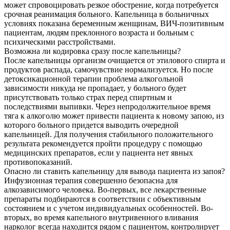
может спровоцировать резкое обострение, когда потребуется
срочная реанимация больного. Капельница в больничных
условиях показана беременным женщинам, ВИЧ-позитивным
пациентам, людям преклонного возраста и больным с
психическими расстройствами.
Возможна ли кодировка сразу после капельницы?
После капельницы организм очищается от этилового спирта и
продуктов распада, самочувствие нормализуется. Но после
детоксикационной терапии проблема алкогольной
зависимости никуда не пропадает, у больного будет
присутствовать только страх перед спиртным и
последствиями выпивки. Через непродолжительное время
тяга к алкоголю может привести пациента к новому запою, из
которого больного придется выводить очередной
капельницей. Для получения стабильного положительного
результата рекомендуется пройти процедуру с помощью
медицинских препаратов, если у пациента нет явных
противопоказаний.
Опасно ли ставить капельницу для вывода пациента из запоя?
Инфузионная терапия совершенно безопасна для
алкозависимого человека. Во-первых, все лекарственные
препараты подбираются в соответствии с объективным
состоянием и с учетом индивидуальных особенностей. Во-
вторых, во время капельного внутривенного вливания
нарколог всегда находится рядом с пациентом, контролирует