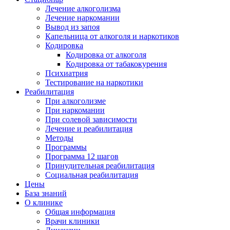
Лечение алкоголизма
Лечение наркомании
Вывод из запоя
Капельница от алкоголя и наркотиков
Кодировка
Кодировка от алкоголя
Кодировка от табакокурения
Психиатрия
Тестирование на наркотики
Реабилитация
При алкоголизме
При наркомании
При солевой зависимости
Лечение и реабилитация
Методы
Программы
Программа 12 шагов
Принудительная реабилитация
Социальная реабилитация
Цены
База знаний
О клинике
Общая информация
Врачи клиники