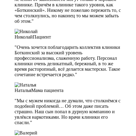
клинике. Причём в клинике такого уровня, как
«Боткинский». Никому не пожелаю пережить то, с
чем столкнулись, но наконец то мы можем забыть
об этом."
Николай
Пациент
"Очень хочется поблагодарить коллектив клиники
Боткинский за высокий уровень
профессионализма, слаженную работу. Персонал
клиники очень деликатный, бережный, в то же
время расторопный, всё делается мастерски. Такое
сочетание встречается редко."
Наталья
Мама пациента
"Мы с мужем никогда не думали, что столкнёмся с
подобной проблемой… Об этом даже писать
страшно. Наш сын попал в дурную компанию и
увлёкся наркотиками. Но врачи клиники его
спасли."