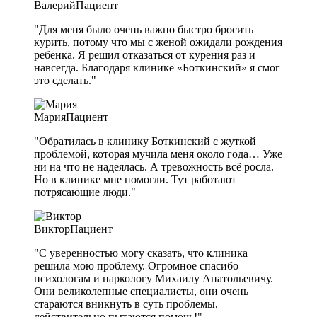
Валерий
Пациент
"Для меня было очень важно быстро бросить
курить, потому что мы с женой ожидали рождения
ребенка. Я решил отказаться от курения раз и
навсегда. Благодаря клинике «Боткинский» я смог
это сделать."
Мария
Пациент
"Обратилась в клинику Боткинский с жуткой
проблемой, которая мучила меня около года… Уже
ни на что не надеялась. А тревожность всё росла.
Но в клинике мне помогли. Тут работают
потрясающие люди."
Виктор
Пациент
"С уверенностью могу сказать, что клиника
решила мою проблему. Огромное спасибо
психологам и наркологу Михаилу Анатольевичу.
Они великолепные специалисты, они очень
стараются вникнуть в суть проблемы,
действительно пытаются помочь!"