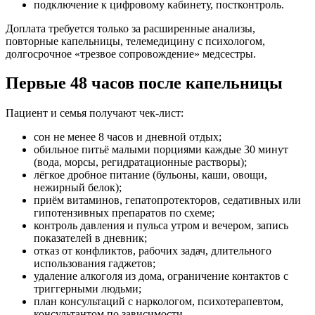
подключение к цифровому кабинету, постконтроль.
Доплата требуется только за расширенные анализы,
повторные капельницы, телемедицину с психологом,
долгосрочное «трезвое сопровождение» медсестры.
Первые 48 часов после капельницы
Пациент и семья получают чек-лист:
сон не менее 8 часов и дневной отдых;
обильное питьё малыми порциями каждые 30 минут
(вода, морсы, регидратационные растворы);
лёгкое дробное питание (бульоны, каши, овощи,
нежирный белок);
приём витаминов, гепатопротекторов, седативных или
гипотензивных препаратов по схеме;
контроль давления и пульса утром и вечером, запись
показателей в дневник;
отказ от конфликтов, рабочих задач, длительного
использования гаджетов;
удаление алкоголя из дома, ограничение контактов с
триггерными людьми;
план консультаций с наркологом, психотерапевтом,
консультантом по зависимости.