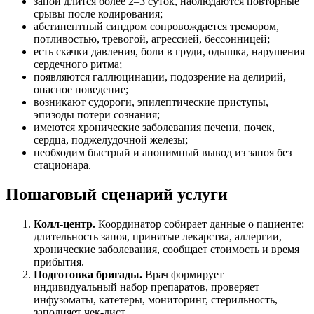
запой длится более 2–3 суток, наблюдаются повторные
срывы после кодирования;
абстинентный синдром сопровождается тремором,
потливостью, тревогой, агрессией, бессонницей;
есть скачки давления, боли в груди, одышка, нарушения
сердечного ритма;
появляются галлюцинации, подозрение на делирий,
опасное поведение;
возникают судороги, эпилептические приступы,
эпизоды потери сознания;
имеются хронические заболевания печени, почек,
сердца, поджелудочной железы;
необходим быстрый и анонимный вывод из запоя без
стационара.
Пошаговый сценарий услуги
Колл-центр.
Координатор собирает данные о пациенте:
длительность запоя, принятые лекарства, аллергии,
хронические заболевания, сообщает стоимость и время
прибытия.
Подготовка бригады.
Врач формирует
индивидуальный набор препаратов, проверяет
инфузоматы, катетеры, мониторинг, стерильность,
заполняет чек-лист.