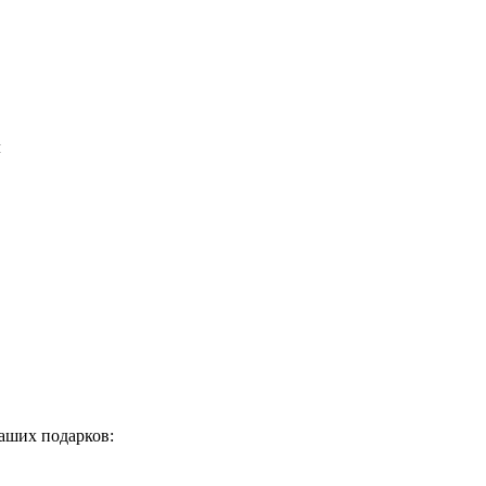
м
аших подарков: