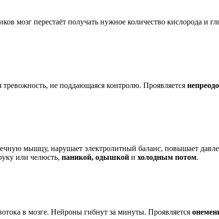
тиков мозг перестаёт получать нужное количество кислорода и 
я тревожность, не поддающаяся контролю. Проявляется
непреод
рдечную мышцу, нарушает электролитный баланс, повышает давле
руку или челюсть,
паникой, одышкой
и
холодным потом
.
овотока в мозге. Нейроны гибнут за минуты. Проявляется
онемен