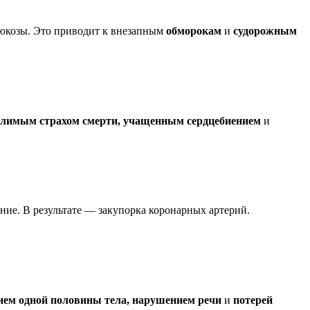
глюкозы. Это приводит к внезапным
обморокам
и
судорожным
олимым страхом смерти, учащенным сердцебиением
и
ние. В результате — закупорка коронарных артерий.
ием одной половины тела, нарушением речи
и
потерей