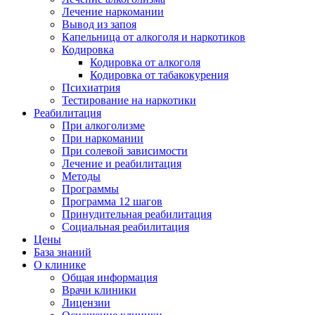
Лечение наркомании
Вывод из запоя
Капельница от алкоголя и наркотиков
Кодировка
Кодировка от алкоголя
Кодировка от табакокурения
Психиатрия
Тестирование на наркотики
Реабилитация
При алкоголизме
При наркомании
При солевой зависимости
Лечение и реабилитация
Методы
Программы
Программа 12 шагов
Принудительная реабилитация
Социальная реабилитация
Цены
База знаний
О клинике
Общая информация
Врачи клиники
Лицензии