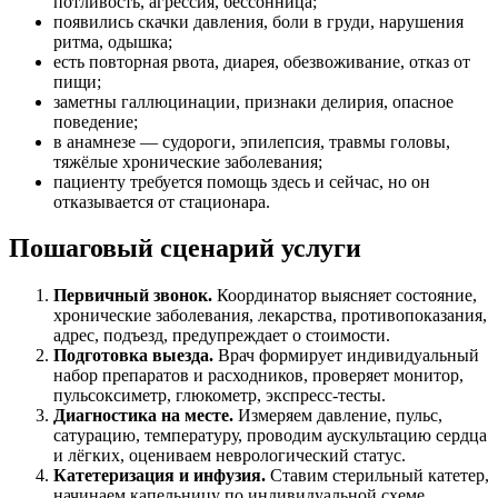
потливость, агрессия, бессонница;
появились скачки давления, боли в груди, нарушения
ритма, одышка;
есть повторная рвота, диарея, обезвоживание, отказ от
пищи;
заметны галлюцинации, признаки делирия, опасное
поведение;
в анамнезе — судороги, эпилепсия, травмы головы,
тяжёлые хронические заболевания;
пациенту требуется помощь здесь и сейчас, но он
отказывается от стационара.
Пошаговый сценарий услуги
Первичный звонок.
Координатор выясняет состояние,
хронические заболевания, лекарства, противопоказания,
адрес, подъезд, предупреждает о стоимости.
Подготовка выезда.
Врач формирует индивидуальный
набор препаратов и расходников, проверяет монитор,
пульсоксиметр, глюкометр, экспресс-тесты.
Диагностика на месте.
Измеряем давление, пульс,
сатурацию, температуру, проводим аускультацию сердца
и лёгких, оцениваем неврологический статус.
Катетеризация и инфузия.
Ставим стерильный катетер,
начинаем капельницу по индивидуальной схеме,