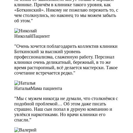
клинике. Причём в клинике такого уровня, как
«Боткинский». Никому не пожелаю пережить то, с
чем столкнулись, но наконец то мы можем забыть
об этом."
Николай
Пациент
"Очень хочется поблагодарить коллектив клиники
Боткинский за высокий уровень
профессионализма, слаженную работу. Персонал
клиники очень деликатный, бережный, в то же
время расторопный, всё делается мастерски. Такое
сочетание встречается редко."
Наталья
Мама пациента
"Мы с мужем никогда не думали, что столкнёмся с
подобной проблемой… Об этом даже писать
страшно. Наш сын попал в дурную компанию и
увлёкся наркотиками. Но врачи клиники его
спасли."