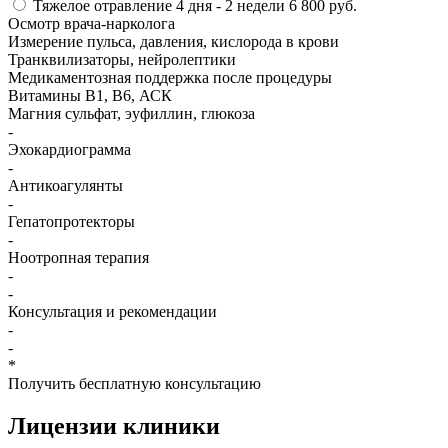
Тяжелое отравление
4 дня - 2 недели
6 800 руб.
Осмотр врача-нарколога
Измерение пульса, давления, кислорода в крови
Транквилизаторы, нейролептики
Медикаментозная поддержка после процедуры
Витамины B1, B6, АСК
Магния сульфат, эуфиллин, глюкоза
-
Эхокардиограмма
-
Антикоагулянты
-
Гепатопротекторы
-
Ноотропная терапия
-
-
Консультация и рекомендации
-
-
*
Получить бесплатную консультацию
Лицензии
клиники