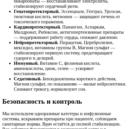
бикарбонаты — восстанавливают электролиты,
стабилизируют сердечный ритм.
Гепатопротекторный.
Эссенциале, Гептрал, Урсосан,
тиоктовая кислота, метионин — защищают печень от
токсического поражения.
Кардиопротекторный.
Панангин, Аспаркам,
Милдронат, Рибоксин, антигипертензивные препараты
— поддерживают работу сердца, снижают давление.
Нейропротекторный.
Пирацетам, Церебролизин,
мексидол, витамины группы B, Магния сульфат —
стабилизируют нервную систему, предотвращают
судороги и делирий.
Иммунный.
Витамин C, фолиевая кислота,
аминокислоты, цинк, селен — ускоряют
восстановление.
Седативный.
Бензодиазепины короткого действия,
Магния сульфат, по показаниям — малые нейролептики.
Снимают тревогу, нормализуют сон.
Безопасность и контроль
Мы используем одноразовые катетеры и инфузионные
системы, вскрываем препараты при пациенте, соблюдаем
санитарные нормы. Врач остаётся до полной стабилизации.