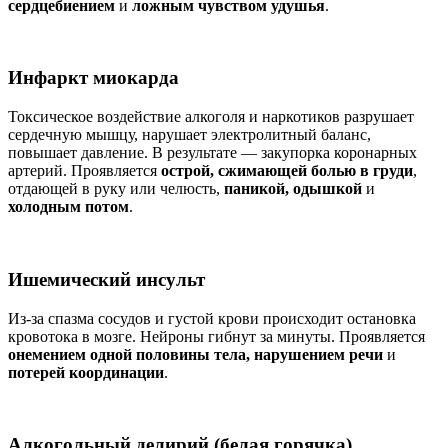
сердцебиением
и
ложным чувством удушья
.
Инфаркт миокарда
Токсическое воздействие алкоголя и наркотиков разрушает
сердечную мышцу, нарушает электролитный баланс,
повышает давление. В результате — закупорка коронарных
артерий. Проявляется
острой, сжимающей болью в груди
,
отдающей в руку или челюсть,
паникой, одышкой
и
холодным потом
.
Ишемический инсульт
Из-за спазма сосудов и густой крови происходит остановка
кровотока в мозге. Нейроны гибнут за минуты. Проявляется
онемением одной половины тела, нарушением речи
и
потерей координации
.
Алкогольный делирий (белая горячка)