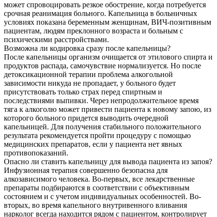
может спровоцировать резкое обострение, когда потребуется
срочная реанимация больного. Капельница в больничных
условиях показана беременным женщинам, ВИЧ-позитивным
пациентам, людям преклонного возраста и больным с
психическими расстройствами.
Возможна ли кодировка сразу после капельницы?
После капельницы организм очищается от этилового спирта и
продуктов распада, самочувствие нормализуется. Но после
детоксикационной терапии проблема алкогольной
зависимости никуда не пропадает, у больного будет
присутствовать только страх перед спиртным и
последствиями выпивки. Через непродолжительное время
тяга к алкоголю может привести пациента к новому запою, из
которого больного придется выводить очередной
капельницей. Для получения стабильного положительного
результата рекомендуется пройти процедуру с помощью
медицинских препаратов, если у пациента нет явных
противопоказаний.
Опасно ли ставить капельницу для вывода пациента из запоя?
Инфузионная терапия совершенно безопасна для
алкозависимого человека. Во-первых, все лекарственные
препараты подбираются в соответствии с объективным
состоянием и с учетом индивидуальных особенностей. Во-
вторых, во время капельного внутривенного вливания
нарколог всегда находится рядом с пациентом, контролирует