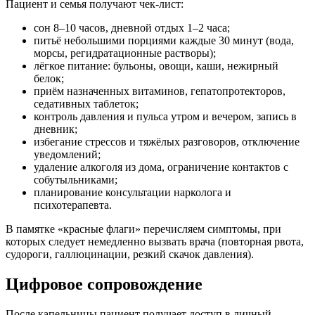
Пациент и семья получают чек-лист:
сон 8–10 часов, дневной отдых 1–2 часа;
питьё небольшими порциями каждые 30 минут (вода,
морсы, регидратационные растворы);
лёгкое питание: бульоны, овощи, каши, нежирный
белок;
приём назначенных витаминов, гепатопротекторов,
седативных таблеток;
контроль давления и пульса утром и вечером, запись в
дневник;
избегание стрессов и тяжёлых разговоров, отключение
уведомлений;
удаление алкоголя из дома, ограничение контактов с
собутыльниками;
планирование консультации нарколога и
психотерапевта.
В памятке «красные флаги» перечисляем симптомы, при
которых следует немедленно вызвать врача (повторная рвота,
судороги, галлюцинации, резкий скачок давления).
Цифровое сопровождение
После капельницы пациент получает доступ в личный