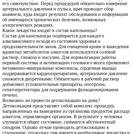
его самочувствие. Перед процедурой обязательно измерение
артериального давления и пульса, врач проводит сбор
анамнеза, куда входит результат обследования и информация
об имеющихся хронических болезнях, возможных
аллергических реакциях.
Какие лекарства входят в состав капельницы?
Состав для капельницы подбирается для каждого
алкозависимого исходя из состояния здоровья и
продолжительности запоя. Для очищения крови и выведения
ядовитых метаболитов алкоголя используются солевой
раствор, глюкоза и инсулин. Для нормализации работы
нервной системы и активизации головного мозга применяют
витаминно-минеральные комплексы, сердечная мышца
поддерживается кардиопрепаратами, артериальное давление
снижается диуретиками. Обязательно в рабочий раствор
добавляют успокоительные препараты, ноотропы,
гепатопротекторы для поддержания функционирования
печени.
Возможно ли провести детоксикацию на дому?
Детоксикация представляет собой комплекс процедур,
направленных на выведение из организма продуктов распада
алкоголя, отравляющих организм. В результате у человека
улучшается общее состояние, снимается абстинентный
синдром. Однако лучше проводить детоксикацию в
стационаре, поскольку там имеются необходимые лекарства и