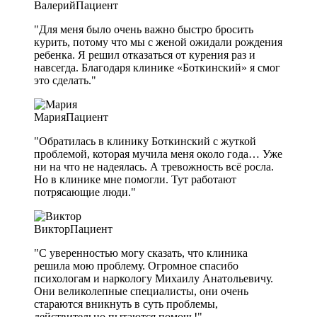
Валерий
Пациент
"Для меня было очень важно быстро бросить
курить, потому что мы с женой ожидали рождения
ребенка. Я решил отказаться от курения раз и
навсегда. Благодаря клинике «Боткинский» я смог
это сделать."
Мария
Пациент
"Обратилась в клинику Боткинский с жуткой
проблемой, которая мучила меня около года… Уже
ни на что не надеялась. А тревожность всё росла.
Но в клинике мне помогли. Тут работают
потрясающие люди."
Виктор
Пациент
"С уверенностью могу сказать, что клиника
решила мою проблему. Огромное спасибо
психологам и наркологу Михаилу Анатольевичу.
Они великолепные специалисты, они очень
стараются вникнуть в суть проблемы,
действительно пытаются помочь!"