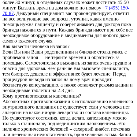
более 30 минут, в отдельных случаях может достигать 45-50
минут. Вызвать врача на дом можно по номеру
+7 (495) 150-
70-87
. Дежурный специалист вас проконсультирует, ответит
на все волнующие вас вопросы, уточнит, какая именно
помощь нужна пациенту и соберет анамнез для доктора пока
бригада находится в пути. Каждая бригада имеет при себе все
необходимое оборудование и медикаменты для любого даже
самого тяжелого случая.
Как вывести человека из запоя?
Если Вы или Ваши родственники и близкие столкнулись с
проблемой запоя — не теряйте времени и обратитесь за
помощью. Самостоятельно выходить из запоя очень трудно и
опасно для здоровья. Чем раньше Вы вызовете специалиста,
тем быстрее, дешевле и эффективнее будет лечение. Перед
процедурой вывода из запоя на дому врач проводит
бесплатную консультацию, а также оставляет рекомендации и
необходимые таблетки на 2-3 дня.
Кому противопоказаны капельницы?
Абсолютных противопоказаний к использованию капельного
внутривенного вливания не существует, если у человека нет
аллергии на какое-нибудь лекарство из состава капельницы.
Но существуют состояния, когда делать капельницу можно
только в стационаре, под медицинским наблюдением. Это
наличие хронических болезней – сахарный диабет, почечная
или печеночная недостаточность, бронхиальная астма. Запой