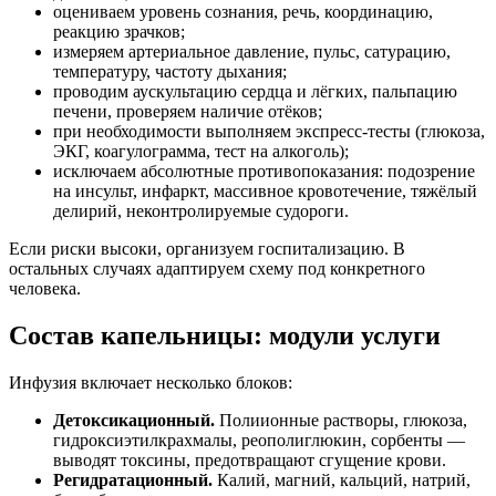
оцениваем уровень сознания, речь, координацию,
реакцию зрачков;
измеряем артериальное давление, пульс, сатурацию,
температуру, частоту дыхания;
проводим аускультацию сердца и лёгких, пальпацию
печени, проверяем наличие отёков;
при необходимости выполняем экспресс-тесты (глюкоза,
ЭКГ, коагулограмма, тест на алкоголь);
исключаем абсолютные противопоказания: подозрение
на инсульт, инфаркт, массивное кровотечение, тяжёлый
делирий, неконтролируемые судороги.
Если риски высоки, организуем госпитализацию. В
остальных случаях адаптируем схему под конкретного
человека.
Состав капельницы: модули услуги
Инфузия включает несколько блоков:
Детоксикационный.
Полиионные растворы, глюкоза,
гидроксиэтилкрахмалы, реополиглюкин, сорбенты —
выводят токсины, предотвращают сгущение крови.
Регидратационный.
Калий, магний, кальций, натрий,