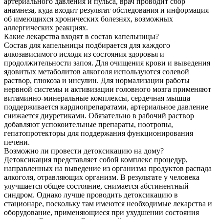
артериального давления и пульса, врач проводит сбор
анамнеза, куда входит результат обследования и информация
об имеющихся хронических болезнях, возможных
аллергических реакциях.
Какие лекарства входят в состав капельницы?
Состав для капельницы подбирается для каждого
алкозависимого исходя из состояния здоровья и
продолжительности запоя. Для очищения крови и выведения
ядовитых метаболитов алкоголя используются солевой
раствор, глюкоза и инсулин. Для нормализации работы
нервной системы и активизации головного мозга применяют
витаминно-минеральные комплексы, сердечная мышца
поддерживается кардиопрепаратами, артериальное давление
снижается диуретиками. Обязательно в рабочий раствор
добавляют успокоительные препараты, ноотропы,
гепатопротекторы для поддержания функционирования
печени.
Возможно ли провести детоксикацию на дому?
Детоксикация представляет собой комплекс процедур,
направленных на выведение из организма продуктов распада
алкоголя, отравляющих организм. В результате у человека
улучшается общее состояние, снимается абстинентный
синдром. Однако лучше проводить детоксикацию в
стационаре, поскольку там имеются необходимые лекарства и
оборудование, применяющиеся при ухудшении состояния