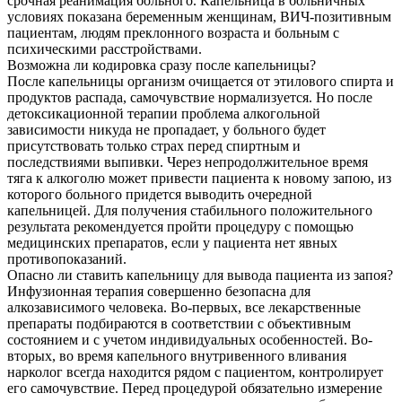
срочная реанимация больного. Капельница в больничных
условиях показана беременным женщинам, ВИЧ-позитивным
пациентам, людям преклонного возраста и больным с
психическими расстройствами.
Возможна ли кодировка сразу после капельницы?
После капельницы организм очищается от этилового спирта и
продуктов распада, самочувствие нормализуется. Но после
детоксикационной терапии проблема алкогольной
зависимости никуда не пропадает, у больного будет
присутствовать только страх перед спиртным и
последствиями выпивки. Через непродолжительное время
тяга к алкоголю может привести пациента к новому запою, из
которого больного придется выводить очередной
капельницей. Для получения стабильного положительного
результата рекомендуется пройти процедуру с помощью
медицинских препаратов, если у пациента нет явных
противопоказаний.
Опасно ли ставить капельницу для вывода пациента из запоя?
Инфузионная терапия совершенно безопасна для
алкозависимого человека. Во-первых, все лекарственные
препараты подбираются в соответствии с объективным
состоянием и с учетом индивидуальных особенностей. Во-
вторых, во время капельного внутривенного вливания
нарколог всегда находится рядом с пациентом, контролирует
его самочувствие. Перед процедурой обязательно измерение