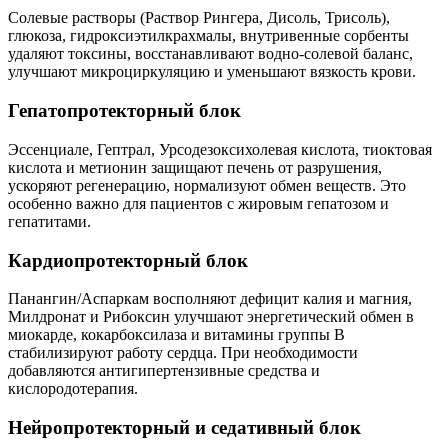
Солевые растворы (Раствор Рингера, Дисоль, Трисоль),
глюкоза, гидроксиэтилкрахмалы, внутривенные сорбенты
удаляют токсины, восстанавливают водно-солевой баланс,
улучшают микроциркуляцию и уменьшают вязкость крови.
Гепатопротекторный блок
Эссенциале, Гептрал, Урсодезоксихолевая кислота, тиоктовая
кислота и метионин защищают печень от разрушения,
ускоряют регенерацию, нормализуют обмен веществ. Это
особенно важно для пациентов с жировым гепатозом и
гепатитами.
Кардиопротекторный блок
Панангин/Аспаркам восполняют дефицит калия и магния,
Милдронат и Рибоксин улучшают энергетический обмен в
миокарде, кокарбоксилаза и витамины группы B
стабилизируют работу сердца. При необходимости
добавляются антигипертензивные средства и
кислородотерапия.
Нейропротекторный и седативный блок