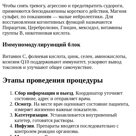
Чтобы снять тревогу, агрессию и предотвратить судороги,
применяются бензодиазепины короткого действия, Магния
сульфат, по показаниям — малые нейролептики. Для
восстановления когнитивных функций назначаются
Пирацетам, Церебролизин, Глицин, мексидол, витамины
группы B, никотиновая кислота.
Иммуномодулирующий блок
Витамин C, фолиевая кислота, цинк, селен, аминокислоты,
коэнзим Q10 поддерживают иммунитет, ускоряют вывод
токсинов и улучшают общее самочувствие.
Этапы проведения процедуры
Сбор информации и выезд
. Координатор уточняет
состояние, адрес и отправляет врача.
Осмотр
. На месте врач оценивает состояние пациента,
измеряет жизненно важные показатели.
Катетеризация
. Устанавливается внутривенный
катетер, готовятся растворы.
Инфузия
. Препараты вводятся последовательно с
контролем реакции организма.