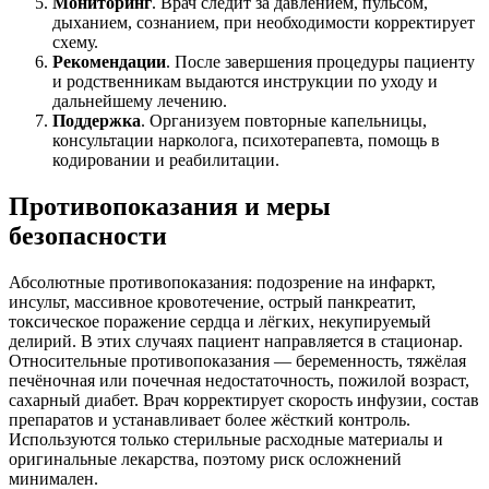
Мониторинг
. Врач следит за давлением, пульсом,
дыханием, сознанием, при необходимости корректирует
схему.
Рекомендации
. После завершения процедуры пациенту
и родственникам выдаются инструкции по уходу и
дальнейшему лечению.
Поддержка
. Организуем повторные капельницы,
консультации нарколога, психотерапевта, помощь в
кодировании и реабилитации.
Противопоказания и меры
безопасности
Абсолютные противопоказания: подозрение на инфаркт,
инсульт, массивное кровотечение, острый панкреатит,
токсическое поражение сердца и лёгких, некупируемый
делирий. В этих случаях пациент направляется в стационар.
Относительные противопоказания — беременность, тяжёлая
печёночная или почечная недостаточность, пожилой возраст,
сахарный диабет. Врач корректирует скорость инфузии, состав
препаратов и устанавливает более жёсткий контроль.
Используются только стерильные расходные материалы и
оригинальные лекарства, поэтому риск осложнений
минимален.