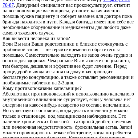
70-87
. Дежурный специалист вас проконсультирует, ответит
на все волнующие вас вопросы, уточнит, какая именно
помощь нужна пациенту и соберет анамнез для доктора пока
бригада находится в пути. Каждая бригада имеет при себе все
необходимое оборудование и медикаменты для любого даже
самого тяжелого случая.
Как вывести человека из запоя?
Если Вы или Ваши родственники и близкие столкнулись с
проблемой запоя — не теряйте времени и обратитесь за
помощью. Самостоятельно выходить из запоя очень трудно и
опасно для здоровья. Чем раньше Вы вызовете специалиста,
тем быстрее, дешевле и эффективнее будет лечение. Перед
процедурой вывода из запоя на дому врач проводит
бесплатную консультацию, а также оставляет рекомендации и
необходимые таблетки на 2-3 дня.
Кому противопоказаны капельницы?
Абсолютных противопоказаний к использованию капельного
внутривенного вливания не существует, если у человека нет
аллергии на какое-нибудь лекарство из состава капельницы.
Но существуют состояния, когда делать капельницу можно
только в стационаре, под медицинским наблюдением. Это
наличие хронических болезней – сахарный диабет, почечная
или печеночная недостаточность, бронхиальная астма. Запой
может спровоцировать резкое обострение, когда потребуется