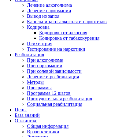
Лечение алкоголизма
Лечение наркомании
Вывод из запоя
Капельница от алкоголя и наркотиков
Кодировка
Кодировка от алкоголя
Кодировка от табакокурения
Психиатрия
Тестирование на наркотики
Реабилитация
При алкоголизме
При наркомании
При солевой зависимости
Лечение и реабилитация
Методы
Программы
Программа 12 шагов
Принудительная реабилитация
Социальная реабилитация
Цены
База знаний
О клинике
Общая информация
Врачи клиники