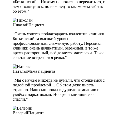
«Боткинский». Никому не пожелаю пережить то, с
чем столкнулись, но наконец то мы можем забыть
об этом."
Николай
Пациент
"Очень хочется поблагодарить коллектив клиники
Боткинский за высокий уровень
профессионализма, слаженную работу. Персонал
клиники очень деликатный, бережный, в то же
время расторопный, всё делается мастерски. Такое
сочетание встречается редко."
Наталья
Мама пациента
"Мы с мужем никогда не думали, что столкнёмся с
подобной проблемой… Об этом даже писать
страшно. Наш сын попал в дурную компанию и
увлёкся наркотиками. Но врачи клиники его
спасли."
Валерий
Пациент