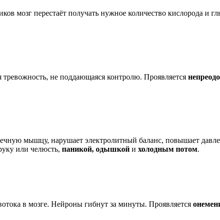
тиков мозг перестаёт получать нужное количество кислорода и 
я тревожность, не поддающаяся контролю. Проявляется
непреод
рдечную мышцу, нарушает электролитный баланс, повышает давле
руку или челюсть,
паникой, одышкой
и
холодным потом
.
овотока в мозге. Нейроны гибнут за минуты. Проявляется
онемен