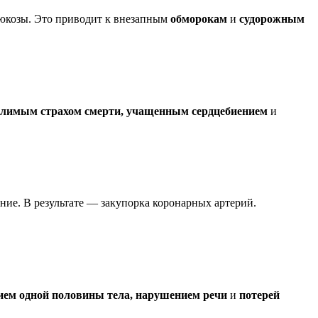
глюкозы. Это приводит к внезапным
обморокам
и
судорожным
олимым страхом смерти, учащенным сердцебиением
и
ние. В результате — закупорка коронарных артерий.
ием одной половины тела, нарушением речи
и
потерей