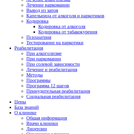
Лечение наркомании
Вывод из запоя
Капельница от алкоголя и наркотиков
Кодировка
Кодировка от алкоголя
Кодировка от табакокурения
Психиатрия
Тестирование на наркотики
Реабилитация
При алкоголизме
При наркомании
При солевой зависимости
Лечение и реабилитация
Методы
Программы
Программа 12 шагов
Принудительная реабилитация
Социальная реабилитация
Цены
База знаний
О клинике
Общая информация
Врачи клиники
Лицензии