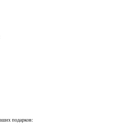
м
аших подарков: