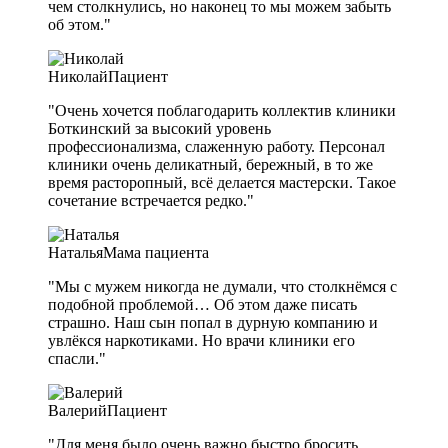
чем столкнулись, но наконец то мы можем забыть
об этом."
Николай
Пациент
"Очень хочется поблагодарить коллектив клиники
Боткинский за высокий уровень
профессионализма, слаженную работу. Персонал
клиники очень деликатный, бережный, в то же
время расторопный, всё делается мастерски. Такое
сочетание встречается редко."
Наталья
Мама пациента
"Мы с мужем никогда не думали, что столкнёмся с
подобной проблемой… Об этом даже писать
страшно. Наш сын попал в дурную компанию и
увлёкся наркотиками. Но врачи клиники его
спасли."
Валерий
Пациент
"Для меня было очень важно быстро бросить