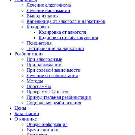
Лечение алкоголизма
Лечение наркомании
Вывод из запоя
Капельница от алкоголя и наркотиков
Кодировка
Кодировка от алкоголя
Кодировка от табакокурения
Психиатрия
Тестирование на наркотики
Реабилитация
При алкоголизме
При наркомании
При солевой зависимости
Лечение и реабилитация
Методы
Программы
Программа 12 шагов
Принудительная реабилитация
Социальная реабилитация
Цены
База знаний
О клинике
Общая информация
Врачи клиники