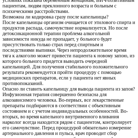
условиях показана беременным женщинам, ВИЧ-позитивным
пациентам, людям преклонного возраста и больным с
психическими расстройствами.
Возможна ли кодировка сразу после капельницы?
После капельницы организм очищается от этилового спирта и
продуктов распада, самочувствие нормализуется. Но после
детоксикационной терапии проблема алкогольной
зависимости никуда не пропадает, у больного будет
присутствовать только страх перед спиртным и
последствиями выпивки. Через непродолжительное время
тяга к алкоголю может привести пациента к новому запою, из
которого больного придется выводить очередной
капельницей. Для получения стабильного положительного
результата рекомендуется пройти процедуру с помощью
медицинских препаратов, если у пациента нет явных
противопоказаний.
Опасно ли ставить капельницу для вывода пациента из запоя?
Инфузионная терапия совершенно безопасна для
алкозависимого человека. Во-первых, все лекарственные
препараты подбираются в соответствии с объективным
состоянием и с учетом индивидуальных особенностей. Во-
вторых, во время капельного внутривенного вливания
нарколог всегда находится рядом с пациентом, контролирует
его самочувствие. Перед процедурой обязательно измерение
артериального давления и пульса, врач проводит сбор