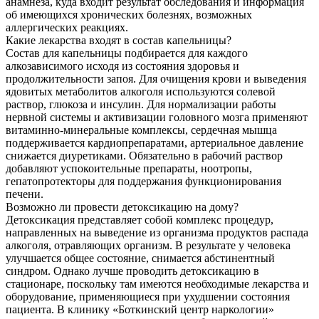
анамнеза, куда входит результат обследования и информация
об имеющихся хронических болезнях, возможных
аллергических реакциях.
Какие лекарства входят в состав капельницы?
Состав для капельницы подбирается для каждого
алкозависимого исходя из состояния здоровья и
продолжительности запоя. Для очищения крови и выведения
ядовитых метаболитов алкоголя используются солевой
раствор, глюкоза и инсулин. Для нормализации работы
нервной системы и активизации головного мозга применяют
витаминно-минеральные комплексы, сердечная мышца
поддерживается кардиопрепаратами, артериальное давление
снижается диуретиками. Обязательно в рабочий раствор
добавляют успокоительные препараты, ноотропы,
гепатопротекторы для поддержания функционирования
печени.
Возможно ли провести детоксикацию на дому?
Детоксикация представляет собой комплекс процедур,
направленных на выведение из организма продуктов распада
алкоголя, отравляющих организм. В результате у человека
улучшается общее состояние, снимается абстинентный
синдром. Однако лучше проводить детоксикацию в
стационаре, поскольку там имеются необходимые лекарства и
оборудование, применяющиеся при ухудшении состояния
пациента. В клинику «Боткинский центр наркологии»