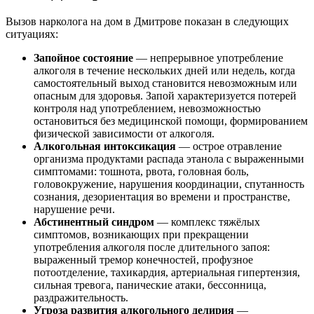
Вызов нарколога на дом в Дмитрове показан в следующих
ситуациях:
Запойное состояние
— непрерывное употребление
алкоголя в течение нескольких дней или недель, когда
самостоятельный выход становится невозможным или
опасным для здоровья. Запой характеризуется потерей
контроля над употреблением, невозможностью
остановиться без медицинской помощи, формированием
физической зависимости от алкоголя.
Алкогольная интоксикация
— острое отравление
организма продуктами распада этанола с выраженными
симптомами: тошнота, рвота, головная боль,
головокружение, нарушения координации, спутанность
сознания, дезориентация во времени и пространстве,
нарушение речи.
Абстинентный синдром
— комплекс тяжёлых
симптомов, возникающих при прекращении
употребления алкоголя после длительного запоя:
выраженный тремор конечностей, профузное
потоотделение, тахикардия, артериальная гипертензия,
сильная тревога, панические атаки, бессонница,
раздражительность.
Угроза развития алкогольного делирия
—