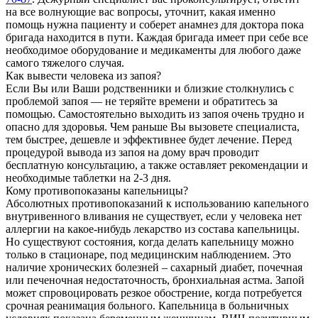
на все волнующие вас вопросы, уточнит, какая именно
помощь нужна пациенту и соберет анамнез для доктора пока
бригада находится в пути. Каждая бригада имеет при себе все
необходимое оборудование и медикаменты для любого даже
самого тяжелого случая.
Как вывести человека из запоя?
Если Вы или Ваши родственники и близкие столкнулись с
проблемой запоя — не теряйте времени и обратитесь за
помощью. Самостоятельно выходить из запоя очень трудно и
опасно для здоровья. Чем раньше Вы вызовете специалиста,
тем быстрее, дешевле и эффективнее будет лечение. Перед
процедурой вывода из запоя на дому врач проводит
бесплатную консультацию, а также оставляет рекомендации и
необходимые таблетки на 2-3 дня.
Кому противопоказаны капельницы?
Абсолютных противопоказаний к использованию капельного
внутривенного вливания не существует, если у человека нет
аллергии на какое-нибудь лекарство из состава капельницы.
Но существуют состояния, когда делать капельницу можно
только в стационаре, под медицинским наблюдением. Это
наличие хронических болезней – сахарный диабет, почечная
или печеночная недостаточность, бронхиальная астма. Запой
может спровоцировать резкое обострение, когда потребуется
срочная реанимация больного. Капельница в больничных