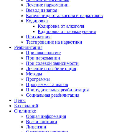
Лечение наркомании
Вывод из запоя
Капельница от алкоголя и наркотиков
Кодировка
Кодировка от алкоголя
Кодировка от табакокурения
Психиатрия
Тестирование на наркотики
Реабилитация
При алкоголизме
При наркомании
При солевой зависимости
Лечение и реабилитация
Методы
Программы
Программа 12 шагов
Принудительная реабилитация
Социальная реабилитация
Цены
База знаний
О клинике
Общая информация
Врачи клиники
Лицензии