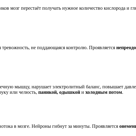
тиков мозг перестаёт получать нужное количество кислорода и 
я тревожность, не поддающаяся контролю. Проявляется
непреод
рдечную мышцу, нарушает электролитный баланс, повышает давле
руку или челюсть,
паникой, одышкой
и
холодным потом
.
овотока в мозге. Нейроны гибнут за минуты. Проявляется
онемен