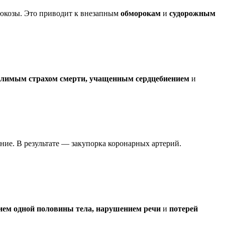
глюкозы. Это приводит к внезапным
обморокам
и
судорожным
олимым страхом смерти, учащенным сердцебиением
и
ние. В результате — закупорка коронарных артерий.
ием одной половины тела, нарушением речи
и
потерей