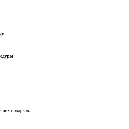
ку
цедуры
аших подарков: