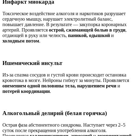
Инфаркт миокарда
Токсическое воздействие алкоголя и наркотиков разрушает
сердечную мышцу, нарушает электролитный баланс,
повышает давление. В результате — закупорка коронарных
артерий. Проявляется
острой, сжимающей болью в груди
,
отдающей в руку или челюсть,
паникой, одышкой
и
холодным потом
.
Ишемический инсульт
Из-за спазма сосудов и густой крови происходит остановка
кровотока в мозге. Нейроны гибнут за минуты. Проявляется
онемением одной половины тела, нарушением речи
и
потерей координации
.
Алкогольный делирий (белая горячка)
Острая фаза абстинентного синдрома. Наступает через 2–5
суток после прекращения употребления алкоголя.
Проявляется
галлюцинациями, агрессией
и
дезориентацией
.