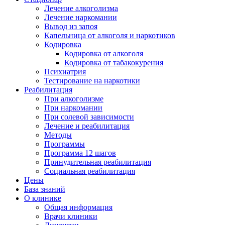
Лечение алкоголизма
Лечение наркомании
Вывод из запоя
Капельница от алкоголя и наркотиков
Кодировка
Кодировка от алкоголя
Кодировка от табакокурения
Психиатрия
Тестирование на наркотики
Реабилитация
При алкоголизме
При наркомании
При солевой зависимости
Лечение и реабилитация
Методы
Программы
Программа 12 шагов
Принудительная реабилитация
Социальная реабилитация
Цены
База знаний
О клинике
Общая информация
Врачи клиники