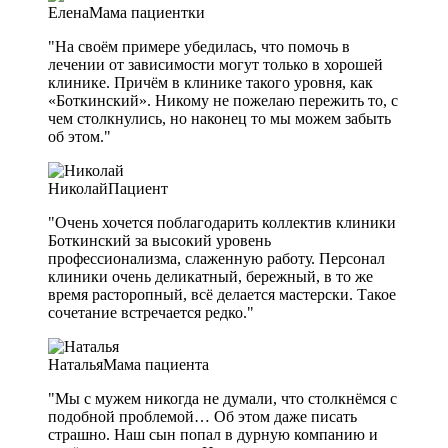
Елена
Мама пациентки
"На своём примере убедилась, что помочь в
лечении от зависимости могут только в хорошей
клинике. Причём в клинике такого уровня, как
«Боткинский». Никому не пожелаю пережить то, с
чем столкнулись, но наконец то мы можем забыть
об этом."
Николай
Пациент
"Очень хочется поблагодарить коллектив клиники
Боткинский за высокий уровень
профессионализма, слаженную работу. Персонал
клиники очень деликатный, бережный, в то же
время расторопный, всё делается мастерски. Такое
сочетание встречается редко."
Наталья
Мама пациента
"Мы с мужем никогда не думали, что столкнёмся с
подобной проблемой… Об этом даже писать
страшно. Наш сын попал в дурную компанию и