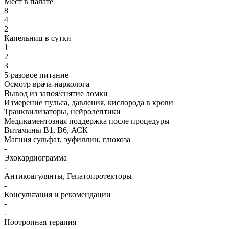
Мест в палате
8
4
2
Капельниц в сутки
1
2
3
5-разовое питание
Осмотр врача-нарколога
Вывод из запоя/снятие ломки
Измерение пульса, давления, кислорода в крови
Транквилизаторы, нейролептики
Медикаментозная поддержка после процедуры
Витамины B1, B6, АСК
Магния сульфат, эуфиллин, глюкоза
-
Эхокардиограмма
-
Антикоагулянты, Гепатопротекторы
-
Консультация и рекомендации
-
-
Ноотропная терапия