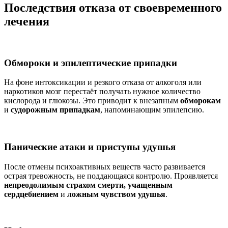
Последствия отказа от своевременного
лечения
Обмороки и эпилептические припадки
На фоне интоксикации и резкого отказа от алкоголя или
наркотиков мозг перестаёт получать нужное количество
кислорода и глюкозы. Это приводит к внезапным
обморокам
и
судорожным припадкам
, напоминающим эпилепсию.
Панические атаки и приступы удушья
После отмены психоактивных веществ часто развивается
острая тревожность, не поддающаяся контролю. Проявляется
непреодолимым страхом смерти, учащенным
сердцебиением
и
ложным чувством удушья
.