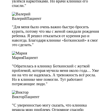
увлёкся наркотиками. Но врачи клиники его
спасли."
Валерий
Пациент
"Для меня было очень важно быстро бросить
курить, потому что мы с женой ожидали рождения
ребенка. Я решил отказаться от курения раз и
навсегда. Благодаря клинике «Боткинский» я смог
это сделать."
Мария
Пациент
"Обратилась в клинику Боткинский с жуткой
проблемой, которая мучила меня около года… Уже
ни на что не надеялась. А тревожность всё росла.
Но в клинике мне помогли. Тут работают
потрясающие люди."
Виктор
Пациент
"С уверенностью могу сказать, что клиника
решила мою проблему. Огромное спасибо