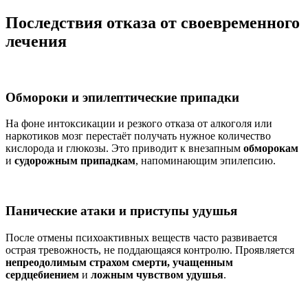
Последствия отказа от своевременного
лечения
Обмороки и эпилептические припадки
На фоне интоксикации и резкого отказа от алкоголя или
наркотиков мозг перестаёт получать нужное количество
кислорода и глюкозы. Это приводит к внезапным
обморокам
и
судорожным припадкам
, напоминающим эпилепсию.
Панические атаки и приступы удушья
После отмены психоактивных веществ часто развивается
острая тревожность, не поддающаяся контролю. Проявляется
непреодолимым страхом смерти, учащенным
сердцебиением
и
ложным чувством удушья
.