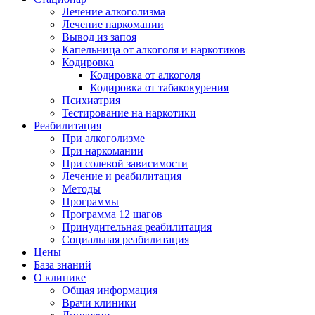
Лечение алкоголизма
Лечение наркомании
Вывод из запоя
Капельница от алкоголя и наркотиков
Кодировка
Кодировка от алкоголя
Кодировка от табакокурения
Психиатрия
Тестирование на наркотики
Реабилитация
При алкоголизме
При наркомании
При солевой зависимости
Лечение и реабилитация
Методы
Программы
Программа 12 шагов
Принудительная реабилитация
Социальная реабилитация
Цены
База знаний
О клинике
Общая информация
Врачи клиники