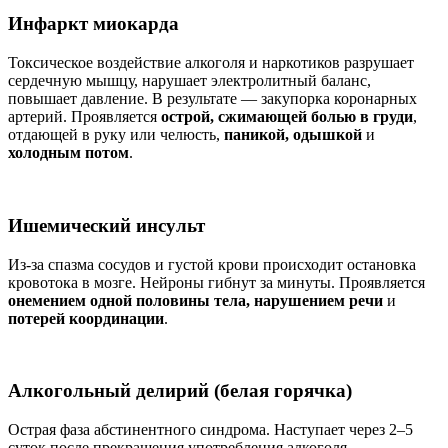
Инфаркт миокарда
Токсическое воздействие алкоголя и наркотиков разрушает
сердечную мышцу, нарушает электролитный баланс,
повышает давление. В результате — закупорка коронарных
артерий. Проявляется
острой, сжимающей болью в груди
,
отдающей в руку или челюсть,
паникой, одышкой
и
холодным потом
.
Ишемический инсульт
Из-за спазма сосудов и густой крови происходит остановка
кровотока в мозге. Нейроны гибнут за минуты. Проявляется
онемением одной половины тела, нарушением речи
и
потерей координации
.
Алкогольный делирий (белая горячка)
Острая фаза абстинентного синдрома. Наступает через 2–5
суток после прекращения употребления алкоголя.