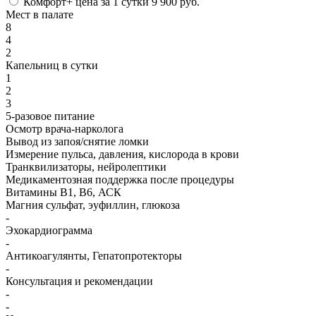
Комфорт+
цена за 1 сутки
9 900 руб.
Мест в палате
8
4
2
Капельниц в сутки
1
2
3
5-разовое питание
Осмотр врача-нарколога
Вывод из запоя/снятие ломки
Измерение пульса, давления, кислорода в крови
Транквилизаторы, нейролептики
Медикаментозная поддержка после процедуры
Витамины B1, B6, АСК
Магния сульфат, эуфиллин, глюкоза
-
Эхокардиограмма
-
Антикоагулянты, Гепатопротекторы
-
Консультация и рекомендации
-
-