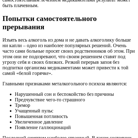
быть плачевным.
Попытки самостоятельного
прерывания
Изъять весь алкоголь из дома и не давать алкоголику больше
ни капли – одно из наиболее популярных решений. Очень
часто сами больные просят своих родственников об этом. При
этом они не подозревают, что своим решением ставят под
угрозу себя и своих близких. Резкий перерыв запоя без
подпитки организма медикаментами может привести к той
самой «белой горячке».
Главными признаками металкогольного психоза являются:
Нарушенный сон и беспокойство без причины
Предчувствие чего-то страшного
Тремор
Учащенный пульс
Повышенная потливость
Увеличенное давление
Появление галлюцинаций
Последний симптом наиболее страшный. В таком состоянии