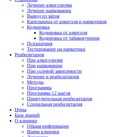
Лечение алкоголизма
Лечение наркомании
Вывод из запоя
Капельница от алкоголя и наркотиков
Кодировка
Кодировка от алкоголя
Кодировка от табакокурения
Психиатрия
Тестирование на наркотики
Реабилитация
При алкоголизме
При наркомании
При солевой зависимости
Лечение и реабилитация
Методы
Программы
Программа 12 шагов
Принудительная реабилитация
Социальная реабилитация
Цены
База знаний
О клинике
Общая информация
Врачи клиники