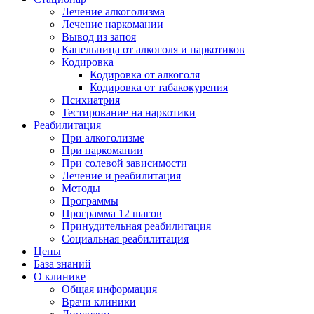
Лечение алкоголизма
Лечение наркомании
Вывод из запоя
Капельница от алкоголя и наркотиков
Кодировка
Кодировка от алкоголя
Кодировка от табакокурения
Психиатрия
Тестирование на наркотики
Реабилитация
При алкоголизме
При наркомании
При солевой зависимости
Лечение и реабилитация
Методы
Программы
Программа 12 шагов
Принудительная реабилитация
Социальная реабилитация
Цены
База знаний
О клинике
Общая информация
Врачи клиники