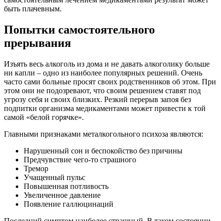
быть плачевным.
Попытки самостоятельного
прерывания
Изъять весь алкоголь из дома и не давать алкоголику больше
ни капли – одно из наиболее популярных решений. Очень
часто сами больные просят своих родственников об этом. При
этом они не подозревают, что своим решением ставят под
угрозу себя и своих близких. Резкий перерыв запоя без
подпитки организма медикаментами может привести к той
самой «белой горячке».
Главными признаками металкогольного психоза являются:
Нарушенный сон и беспокойство без причины
Предчувствие чего-то страшного
Тремор
Учащенный пульс
Повышенная потливость
Увеличенное давление
Появление галлюцинаций
Последний симптом наиболее страшный. В таком состоянии