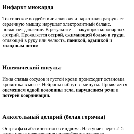
Инфаркт миокарда
Токсическое воздействие алкоголя и наркотиков разрушает
сердечную мышцу, нарушает электролитный баланс,
повышает давление. В результате — закупорка коронарных
артерий. Проявляется
острой, сжимающей болью в груди
,
отдающей в руку или челюсть,
паникой, одышкой
и
холодным потом
.
Ишемический инсульт
Из-за спазма сосудов и густой крови происходит остановка
кровотока в мозге. Нейроны гибнут за минуты. Проявляется
онемением одной половины тела, нарушением речи
и
потерей координации
.
Алкогольный делирий (белая горячка)
Острая фаза абстинентного синдрома. Наступает через 2–5
суток после прекращения употребления алкоголя.