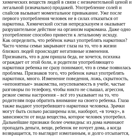
химических веществ людей в связи с незначительной ценой и
легальной (изначально) продажей. Употребление солей и
спайсов вызывает моментальное привыкание. Уже после
первого употребления человек не в силах отказаться от
наркотика. Химический состав непредсказуем и оказывает
разрушительное действие на организм наркомана. Даже одно
употребление способно привести к летальному исходу.
Как определить, что ребёнок начал употреблять наркотики?
Часто члены семьи закрывают глаза на то, что в жизни
близких людей происходят негативные изменения.
Признавать, что в дом пришла беда, не хочется, психика
ограждает от этой боли, и родители употребляющего
наркотики ребенка не сразу понимают, что в семье появилась
проблема. Признаков того, что ребенок начал употреблять
наркотики, много. Изменение поведения, ложь, скрытность,
«непонятные» знакомства, неуспеваемость в учебе, частые
разговоры по телефону, чтобы никто не слышал, агрессия,
резкие смены настроения – всё это указывает на то, что
родителям пора обратить внимание на своего ребенка. Глаза
также выдают употребившего наркотики человека. Зрачки
могут быть сильно расширены или, наоборот, «в точку», в
зависимости от вида вещества, которое человек употребил.
Дальнейшие признаки более очевидны: из дома начинают
пропадать деньги, вещи, ребенок не ночует дома, а когда
возвращается, то выглядит измотанным, и долго отсыпается,