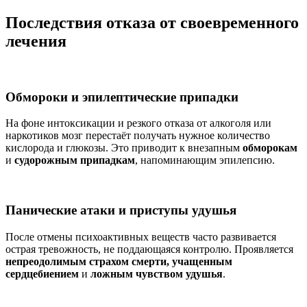
Последствия отказа от своевременного
лечения
Обмороки и эпилептические припадки
На фоне интоксикации и резкого отказа от алкоголя или
наркотиков мозг перестаёт получать нужное количество
кислорода и глюкозы. Это приводит к внезапным
обморокам
и
судорожным припадкам
, напоминающим эпилепсию.
Панические атаки и приступы удушья
После отмены психоактивных веществ часто развивается
острая тревожность, не поддающаяся контролю. Проявляется
непреодолимым страхом смерти, учащенным
сердцебиением
и
ложным чувством удушья
.