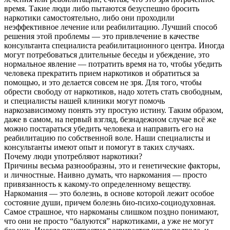
время. Такие люди либо пытаются безуспешно бросить
наркотики самостоятельно, либо они проходили
неэффективное лечение или реабилитацию. Лучший способ
решения этой проблемы — это привлечение в качестве
консультанта специалиста реабилитационного центра. Иногда
могут потребоваться длительные беседы и убеждение, это
нормальное явление — потратить время на то, чтобы убедить
человека прекратить прием наркотиков и обратиться за
помощью, и это делается совсем не зря. Для того, чтобы
обрести свободу от наркотиков, надо хотеть стать свободным,
и специалисты нашей клиники могут помочь
наркозависимому понять эту простую истину. Таким образом,
даже в самом, на первый взгляд, безнадежном случае всё же
можно постараться убедить человека и направить его на
реабилитацию по собственной воле. Наши специалисты и
консультанты имеют опыт и помогут в таких случаях.
Почему люди употребляют наркотики?
Причины весьма разнообразны, это и генетические факторы,
и личностные. Наивно думать, что наркомания — просто
привязанность к какому-то определенному веществу.
Наркомания — это болезнь, в основе которой лежит особое
состояние души, причем болезнь био-психо-социодуховная.
Самое страшное, что наркоманы слишком поздно понимают,
что они не просто “балуются” наркотиками, а уже не могут