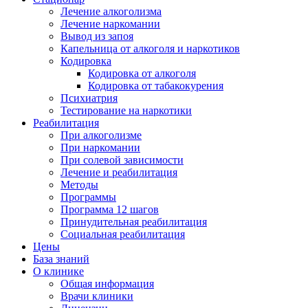
Лечение алкоголизма
Лечение наркомании
Вывод из запоя
Капельница от алкоголя и наркотиков
Кодировка
Кодировка от алкоголя
Кодировка от табакокурения
Психиатрия
Тестирование на наркотики
Реабилитация
При алкоголизме
При наркомании
При солевой зависимости
Лечение и реабилитация
Методы
Программы
Программа 12 шагов
Принудительная реабилитация
Социальная реабилитация
Цены
База знаний
О клинике
Общая информация
Врачи клиники