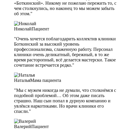
«Боткинский». Никому не пожелаю пережить то, с
чем столкнулись, но наконец то мы можем забыть
об этом."
Николай
Пациент
"Очень хочется поблагодарить коллектив клиники
Боткинский за высокий уровень
профессионализма, слаженную работу. Персонал
клиники очень деликатный, бережный, в то же
время расторопный, всё делается мастерски. Такое
сочетание встречается редко."
Наталья
Мама пациента
"Мы с мужем никогда не думали, что столкнёмся с
подобной проблемой… Об этом даже писать
страшно. Наш сын попал в дурную компанию и
увлёкся наркотиками. Но врачи клиники его
спасли."
Валерий
Пациент