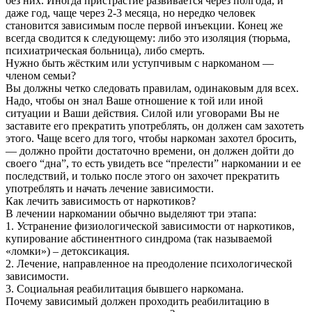
без них. Иногда пристрастие развивается через полгода, и
даже год, чаще через 2-3 месяца, но нередко человек
становится зависимым после первой инъекции. Конец же
всегда сводится к следующему: либо это изоляция (тюрьма,
психиатрическая больница), либо смерть.
Нужно быть жёстким или уступчивым с наркоманом —
членом семьи?
Вы должны четко следовать правилам, одинаковым для всех.
Надо, чтобы он знал Ваше отношение к той или иной
ситуации и Ваши действия. Силой или уговорами Вы не
заставите его прекратить употреблять, он должен сам захотеть
этого. Чаще всего для того, чтобы наркоман захотел бросить,
— должно пройти достаточно времени, он должен дойти до
своего “дна”, то есть увидеть все “прелести” наркомании и ее
последствий, и только после этого он захочет прекратить
употреблять и начать лечение зависимости.
Как лечить зависимость от наркотиков?
В лечении наркомании обычно выделяют три этапа:
1. Устранение физиологической зависимости от наркотиков,
купирование абстинентного синдрома (так называемой
«ломки») – детоксикация.
2. Лечение, направленное на преодоление психологической
зависимости.
3. Социальная реабилитация бывшего наркомана.
Почему зависимый должен проходить реабилитацию в