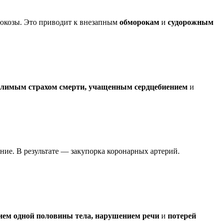
глюкозы. Это приводит к внезапным
обморокам
и
судорожным
олимым страхом смерти, учащенным сердцебиением
и
ние. В результате — закупорка коронарных артерий.
ием одной половины тела, нарушением речи
и
потерей