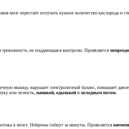
тиков мозг перестаёт получать нужное количество кислорода и 
я тревожность, не поддающаяся контролю. Проявляется
непреод
рдечную мышцу, нарушает электролитный баланс, повышает давле
руку или челюсть,
паникой, одышкой
и
холодным потом
.
овотока в мозге. Нейроны гибнут за минуты. Проявляется
онемен