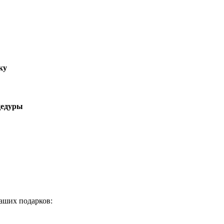
ку
цедуры
аших подарков: