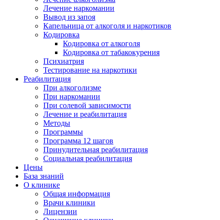
Лечение наркомании
Вывод из запоя
Капельница от алкоголя и наркотиков
Кодировка
Кодировка от алкоголя
Кодировка от табакокурения
Психиатрия
Тестирование на наркотики
Реабилитация
При алкоголизме
При наркомании
При солевой зависимости
Лечение и реабилитация
Методы
Программы
Программа 12 шагов
Принудительная реабилитация
Социальная реабилитация
Цены
База знаний
О клинике
Общая информация
Врачи клиники
Лицензии