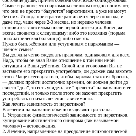
состояние души, причем болезнь био-психо-социодуховная.
Самое страшное, что наркоманы слишком поздно понимают,
что они не просто “балуются” наркотиками, а уже не могут
без них. Иногда пристрастие развивается через полгода, и
даже год, чаще через 2-3 месяца, но нередко человек
становится зависимым после первой инъекции. Конец же
всегда сводится к следующему: либо это изоляция (тюрьма,
психиатрическая больница), либо смерть.
Нужно быть жёстким или уступчивым с наркоманом —
членом семьи?
Вы должны четко следовать правилам, одинаковым для всех.
Надо, чтобы он знал Ваше отношение к той или иной
ситуации и Ваши действия. Силой или уговорами Вы не
заставите его прекратить употреблять, он должен сам захотеть
этого. Чаще всего для того, чтобы наркоман захотел бросить,
— должно пройти достаточно времени, он должен дойти до
своего “дна”, то есть увидеть все “прелести” наркомании и ее
последствий, и только после этого он захочет прекратить
употреблять и начать лечение зависимости.
Как лечить зависимость от наркотиков?
В лечении наркомании обычно выделяют три этапа:
1. Устранение физиологической зависимости от наркотиков,
купирование абстинентного синдрома (так называемой
«ломки») – детоксикация.
2. Лечение, направленное на преодоление психологической