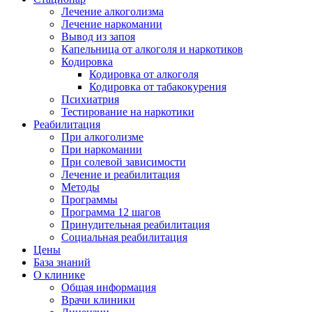
Лечение алкоголизма
Лечение наркомании
Вывод из запоя
Капельница от алкоголя и наркотиков
Кодировка
Кодировка от алкоголя
Кодировка от табакокурения
Психиатрия
Тестирование на наркотики
Реабилитация
При алкоголизме
При наркомании
При солевой зависимости
Лечение и реабилитация
Методы
Программы
Программа 12 шагов
Принудительная реабилитация
Социальная реабилитация
Цены
База знаний
О клинике
Общая информация
Врачи клиники