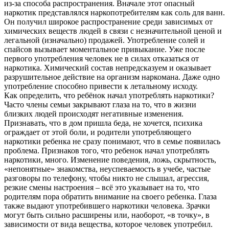
из-за способа распространения. Вначале этот опасный
наркотик представлялся наркопотребителям как соль для ванн.
Он получил широкое распространение среди зависимых от
химических веществ людей в связи с незначительной ценой и
легальной (изначально) продажей. Употребление солей и
спайсов вызывает моментальное привыкание. Уже после
первого употребления человек не в силах отказаться от
наркотика. Химический состав непредсказуем и оказывает
разрушительное действие на организм наркомана. Даже одно
употребление способно привести к летальному исходу.
Как определить, что ребёнок начал употреблять наркотики?
Часто члены семьи закрывают глаза на то, что в жизни
близких людей происходят негативные изменения.
Признавать, что в дом пришла беда, не хочется, психика
ограждает от этой боли, и родители употребляющего
наркотики ребенка не сразу понимают, что в семье появилась
проблема. Признаков того, что ребенок начал употреблять
наркотики, много. Изменение поведения, ложь, скрытность,
«непонятные» знакомства, неуспеваемость в учебе, частые
разговоры по телефону, чтобы никто не слышал, агрессия,
резкие смены настроения – всё это указывает на то, что
родителям пора обратить внимание на своего ребенка. Глаза
также выдают употребившего наркотики человека. Зрачки
могут быть сильно расширены или, наоборот, «в точку», в
зависимости от вида вещества, которое человек употребил.