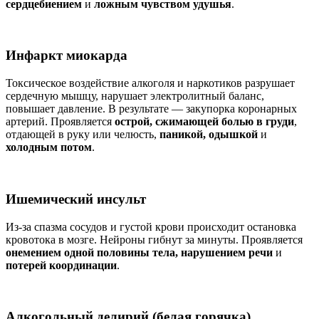
сердцебиением
и
ложным чувством удушья
.
Инфаркт миокарда
Токсическое воздействие алкоголя и наркотиков разрушает
сердечную мышцу, нарушает электролитный баланс,
повышает давление. В результате — закупорка коронарных
артерий. Проявляется
острой, сжимающей болью в груди
,
отдающей в руку или челюсть,
паникой, одышкой
и
холодным потом
.
Ишемический инсульт
Из-за спазма сосудов и густой крови происходит остановка
кровотока в мозге. Нейроны гибнут за минуты. Проявляется
онемением одной половины тела, нарушением речи
и
потерей координации
.
Алкогольный делирий (белая горячка)