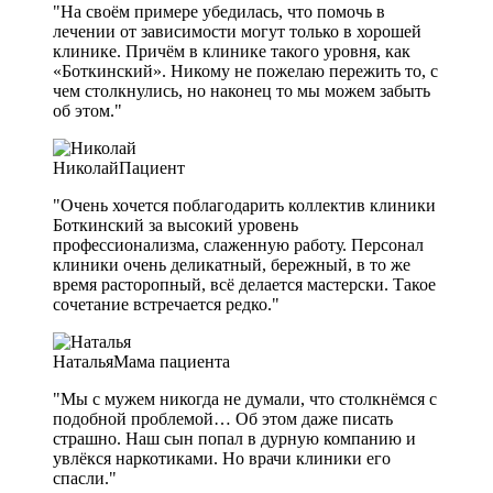
"На своём примере убедилась, что помочь в
лечении от зависимости могут только в хорошей
клинике. Причём в клинике такого уровня, как
«Боткинский». Никому не пожелаю пережить то, с
чем столкнулись, но наконец то мы можем забыть
об этом."
Николай
Пациент
"Очень хочется поблагодарить коллектив клиники
Боткинский за высокий уровень
профессионализма, слаженную работу. Персонал
клиники очень деликатный, бережный, в то же
время расторопный, всё делается мастерски. Такое
сочетание встречается редко."
Наталья
Мама пациента
"Мы с мужем никогда не думали, что столкнёмся с
подобной проблемой… Об этом даже писать
страшно. Наш сын попал в дурную компанию и
увлёкся наркотиками. Но врачи клиники его
спасли."