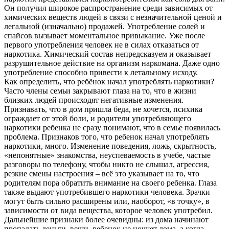
Он получил широкое распространение среди зависимых от
химических веществ людей в связи с незначительной ценой и
легальной (изначально) продажей. Употребление солей и
спайсов вызывает моментальное привыкание. Уже после
первого употребления человек не в силах отказаться от
наркотика. Химический состав непредсказуем и оказывает
разрушительное действие на организм наркомана. Даже одно
употребление способно привести к летальному исходу.
Как определить, что ребёнок начал употреблять наркотики?
Часто члены семьи закрывают глаза на то, что в жизни
близких людей происходят негативные изменения.
Признавать, что в дом пришла беда, не хочется, психика
ограждает от этой боли, и родители употребляющего
наркотики ребенка не сразу понимают, что в семье появилась
проблема. Признаков того, что ребенок начал употреблять
наркотики, много. Изменение поведения, ложь, скрытность,
«непонятные» знакомства, неуспеваемость в учебе, частые
разговоры по телефону, чтобы никто не слышал, агрессия,
резкие смены настроения – всё это указывает на то, что
родителям пора обратить внимание на своего ребенка. Глаза
также выдают употребившего наркотики человека. Зрачки
могут быть сильно расширены или, наоборот, «в точку», в
зависимости от вида вещества, которое человек употребил.
Дальнейшие признаки более очевидны: из дома начинают
пропадать деньги, вещи, ребенок не ночует дома, а когда