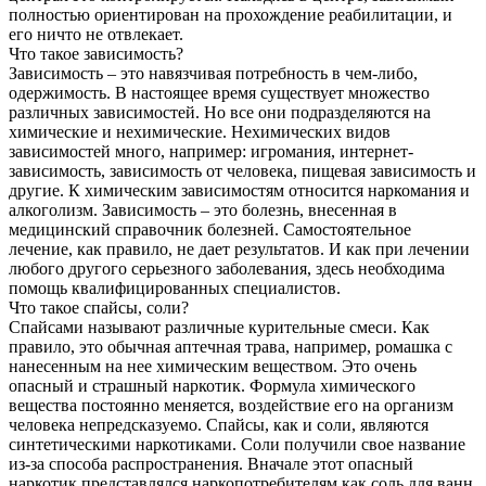
полностью ориентирован на прохождение реабилитации, и
его ничто не отвлекает.
Что такое зависимость?
Зависимость – это навязчивая потребность в чем-либо,
одержимость. В настоящее время существует множество
различных зависимостей. Но все они подразделяются на
химические и нехимические. Нехимических видов
зависимостей много, например: игромания, интернет-
зависимость, зависимость от человека, пищевая зависимость и
другие. К химическим зависимостям относится наркомания и
алкоголизм. Зависимость – это болезнь, внесенная в
медицинский справочник болезней. Самостоятельное
лечение, как правило, не дает результатов. И как при лечении
любого другого серьезного заболевания, здесь необходима
помощь квалифицированных специалистов.
Что такое спайсы, соли?
Спайсами называют различные курительные смеси. Как
правило, это обычная аптечная трава, например, ромашка с
нанесенным на нее химическим веществом. Это очень
опасный и страшный наркотик. Формула химического
вещества постоянно меняется, воздействие его на организм
человека непредсказуемо. Спайсы, как и соли, являются
синтетическими наркотиками. Соли получили свое название
из-за способа распространения. Вначале этот опасный
наркотик представлялся наркопотребителям как соль для ванн.