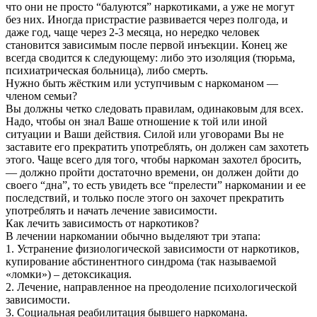
что они не просто “балуются” наркотиками, а уже не могут
без них. Иногда пристрастие развивается через полгода, и
даже год, чаще через 2-3 месяца, но нередко человек
становится зависимым после первой инъекции. Конец же
всегда сводится к следующему: либо это изоляция (тюрьма,
психиатрическая больница), либо смерть.
Нужно быть жёстким или уступчивым с наркоманом —
членом семьи?
Вы должны четко следовать правилам, одинаковым для всех.
Надо, чтобы он знал Ваше отношение к той или иной
ситуации и Ваши действия. Силой или уговорами Вы не
заставите его прекратить употреблять, он должен сам захотеть
этого. Чаще всего для того, чтобы наркоман захотел бросить,
— должно пройти достаточно времени, он должен дойти до
своего “дна”, то есть увидеть все “прелести” наркомании и ее
последствий, и только после этого он захочет прекратить
употреблять и начать лечение зависимости.
Как лечить зависимость от наркотиков?
В лечении наркомании обычно выделяют три этапа:
1. Устранение физиологической зависимости от наркотиков,
купирование абстинентного синдрома (так называемой
«ломки») – детоксикация.
2. Лечение, направленное на преодоление психологической
зависимости.
3. Социальная реабилитация бывшего наркомана.