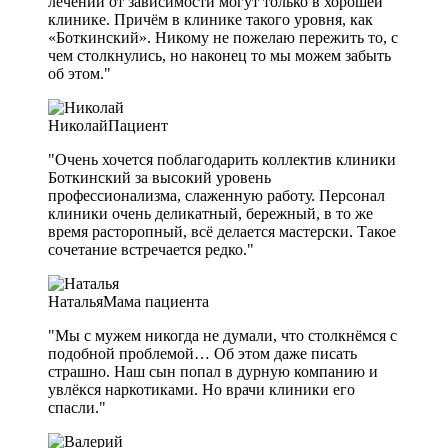
лечении от зависимости могут только в хорошей
клинике. Причём в клинике такого уровня, как
«Боткинский». Никому не пожелаю пережить то, с
чем столкнулись, но наконец то мы можем забыть
об этом."
Николай
Пациент
"Очень хочется поблагодарить коллектив клиники
Боткинский за высокий уровень
профессионализма, слаженную работу. Персонал
клиники очень деликатный, бережный, в то же
время расторопный, всё делается мастерски. Такое
сочетание встречается редко."
Наталья
Мама пациента
"Мы с мужем никогда не думали, что столкнёмся с
подобной проблемой… Об этом даже писать
страшно. Наш сын попал в дурную компанию и
увлёкся наркотиками. Но врачи клиники его
спасли."