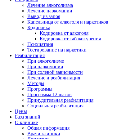
Лечение алкоголизма
Лечение наркомании
Вывод из запоя
Капельница от алкоголя и наркотиков
Кодировка
Кодировка от алкоголя
Кодировка от табакокурения
Психиатрия
Тестирование на наркотики
Реабилитация
При алкоголизме
При наркомании
При солевой зависимости
Лечение и реабилитация
Методы
Программы
Программа 12 шагов
Принудительная реабилитация
Социальная реабилитация
Цены
База знаний
О клинике
Общая информация
Врачи клиники