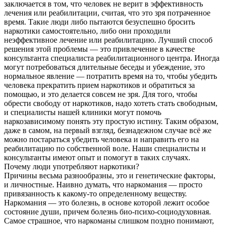
заключается в том, что человек не верит в эффективность
лечения или реабилитации, считая, что это зря потраченное
время. Такие люди либо пытаются безуспешно бросить
наркотики самостоятельно, либо они проходили
неэффективное лечение или реабилитацию. Лучший способ
решения этой проблемы — это привлечение в качестве
консультанта специалиста реабилитационного центра. Иногда
могут потребоваться длительные беседы и убеждение, это
нормальное явление — потратить время на то, чтобы убедить
человека прекратить прием наркотиков и обратиться за
помощью, и это делается совсем не зря. Для того, чтобы
обрести свободу от наркотиков, надо хотеть стать свободным,
и специалисты нашей клиники могут помочь
наркозависимому понять эту простую истину. Таким образом,
даже в самом, на первый взгляд, безнадежном случае всё же
можно постараться убедить человека и направить его на
реабилитацию по собственной воле. Наши специалисты и
консультанты имеют опыт и помогут в таких случаях.
Почему люди употребляют наркотики?
Причины весьма разнообразны, это и генетические факторы,
и личностные. Наивно думать, что наркомания — просто
привязанность к какому-то определенному веществу.
Наркомания — это болезнь, в основе которой лежит особое
состояние души, причем болезнь био-психо-социодуховная.
Самое страшное, что наркоманы слишком поздно понимают,