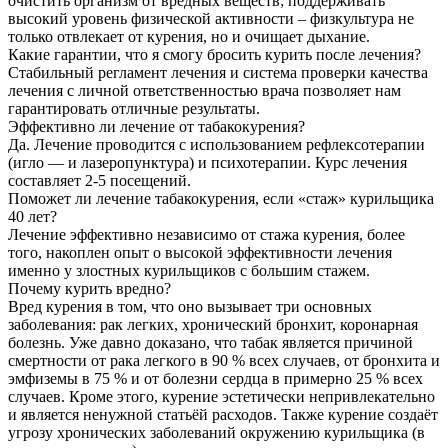
очистить организм от вредных веществ; поддерживать
высокий уровень физической активности – физкультура не
только отвлекает от курения, но и очищает дыхание.
Какие гарантии, что я смогу бросить курить после лечения?
Стабильный регламент лечения и система проверки качества
лечения с личной ответственностью врача позволяет нам
гарантировать отличные результаты.
Эффективно ли лечение от табакокурения?
Да. Лечение проводится с использованием рефлексотерапии
(игло — и лазеропунктура) и психотерапии. Курс лечения
составляет 2-5 посещений.
Поможет ли лечение табакокурения, если «стаж» курильщика
40 лет?
Лечение эффективно независимо от стажа курения, более
того, накоплен опыт о высокой эффективности лечения
именно у злостных курильщиков с большим стажем.
Почему курить вредно?
Вред курения в том, что оно вызывает три основных
заболевания: рак легких, хронический бронхит, коронарная
болезнь. Уже давно доказано, что табак является причиной
смертности от рака легкого в 90 % всех случаев, от бронхита и
эмфиземы в 75 % и от болезни сердца в примерно 25 % всех
случаев. Кроме этого, курение эстетически непривлекательно
и является ненужной статьёй расходов. Также курение создаёт
угрозу хронических заболеваний окружению курильщика (в