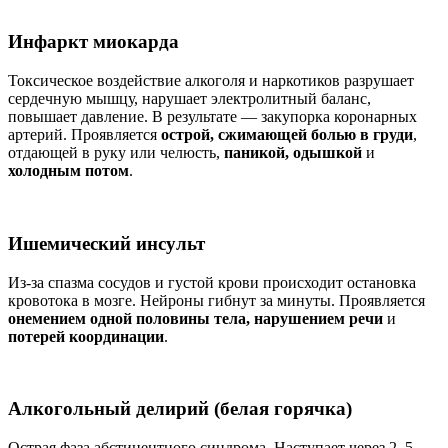
Инфаркт миокарда
Токсическое воздействие алкоголя и наркотиков разрушает
сердечную мышцу, нарушает электролитный баланс,
повышает давление. В результате — закупорка коронарных
артерий. Проявляется
острой, сжимающей болью в груди
,
отдающей в руку или челюсть,
паникой, одышкой
и
холодным потом
.
Ишемический инсульт
Из-за спазма сосудов и густой крови происходит остановка
кровотока в мозге. Нейроны гибнут за минуты. Проявляется
онемением одной половины тела, нарушением речи
и
потерей координации
.
Алкогольный делирий (белая горячка)
Острая фаза абстинентного синдрома. Наступает через 2–5