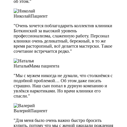
об этом."
Николай
Пациент
"Очень хочется поблагодарить коллектив клиники
Боткинский за высокий уровень
профессионализма, слаженную работу. Персонал
клиники очень деликатный, бережный, в то же
время расторопный, всё делается мастерски. Такое
сочетание встречается редко."
Наталья
Мама пациента
"Мы с мужем никогда не думали, что столкнёмся с
подобной проблемой… Об этом даже писать
страшно. Наш сын попал в дурную компанию и
увлёкся наркотиками. Но врачи клиники его
спасли."
Валерий
Пациент
"Для меня было очень важно быстро бросить
курить, потому что мы с женой ожидали рождения