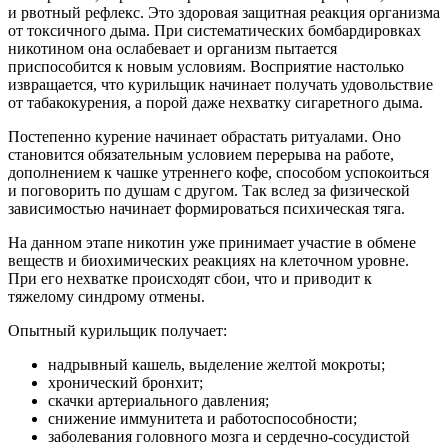
и рвотный рефлекс. Это здоровая защитная реакция организма
от токсичного дыма. При систематических бомбардировках
никотином она ослабевает и организм пытается
приспособится к новым условиям. Восприятие настолько
извращается, что курильщик начинает получать удовольствие
от табакокурения, а порой даже нехватку сигаретного дыма.
Постепенно курение начинает обрастать ритуалами. Оно
становится обязательным условием перерыва на работе,
дополнением к чашке утреннего кофе, способом успокоиться
и поговорить по душам с другом. Так вслед за физической
зависимостью начинает формироваться психическая тяга.
На данном этапе никотин уже принимает участие в обмене
веществ и биохимических реакциях на клеточном уровне.
При его нехватке происходят сбои, что и приводит к
тяжелому синдрому отмены.
Опытный курильщик получает:
надрывный кашель, выделение желтой мокроты;
хронический бронхит;
скачки артериального давления;
снижение иммунитета и работоспособности;
заболевания головного мозга и сердечно-сосудистой