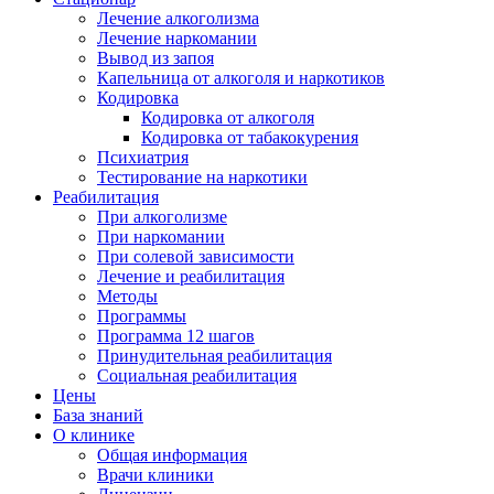
Лечение алкоголизма
Лечение наркомании
Вывод из запоя
Капельница от алкоголя и наркотиков
Кодировка
Кодировка от алкоголя
Кодировка от табакокурения
Психиатрия
Тестирование на наркотики
Реабилитация
При алкоголизме
При наркомании
При солевой зависимости
Лечение и реабилитация
Методы
Программы
Программа 12 шагов
Принудительная реабилитация
Социальная реабилитация
Цены
База знаний
О клинике
Общая информация
Врачи клиники