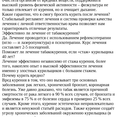
очистить организм от вредных веществ; поддерживать
высокий уровень физической активности – физкультура не
только отвлекает от курения, но и очищает дыхание.
Какие гарантии, что я смогу бросить курить после лечения?
Стабильный регламент лечения и система проверки качества
лечения с личной ответственностью врача позволяет нам
гарантировать отличные результаты.
Эффективно ли лечение от табакокурения?
Да. Лечение проводится с использованием рефлексотерапии
(игло — и лазеропунктура) и психотерапии. Курс лечения
составляет 2-5 посещений.
Поможет ли лечение табакокурения, если «стаж» курильщика
40 лет?
Лечение эффективно независимо от стажа курения, более
того, накоплен опыт о высокой эффективности лечения
именно у злостных курильщиков с большим стажем.
Почему курить вредно?
Вред курения в том, что оно вызывает три основных
заболевания: рак легких, хронический бронхит, коронарная
болезнь. Уже давно доказано, что табак является причиной
смертности от рака легкого в 90 % всех случаев, от бронхита и
эмфиземы в 75 % и от болезни сердца в примерно 25 % всех
случаев. Кроме этого, курение эстетически непривлекательно
и является ненужной статьёй расходов. Также курение создаёт
угрозу хронических заболеваний окружению курильщика (в