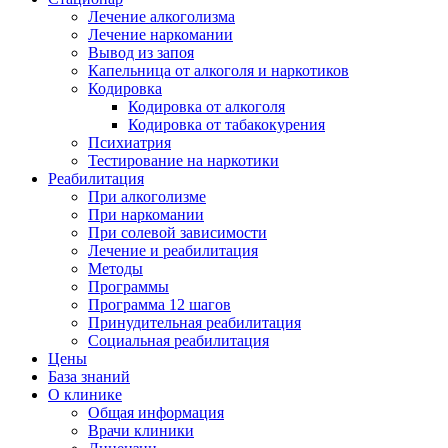
Лечение алкоголизма
Лечение наркомании
Вывод из запоя
Капельница от алкоголя и наркотиков
Кодировка
Кодировка от алкоголя
Кодировка от табакокурения
Психиатрия
Тестирование на наркотики
Реабилитация
При алкоголизме
При наркомании
При солевой зависимости
Лечение и реабилитация
Методы
Программы
Программа 12 шагов
Принудительная реабилитация
Социальная реабилитация
Цены
База знаний
О клинике
Общая информация
Врачи клиники