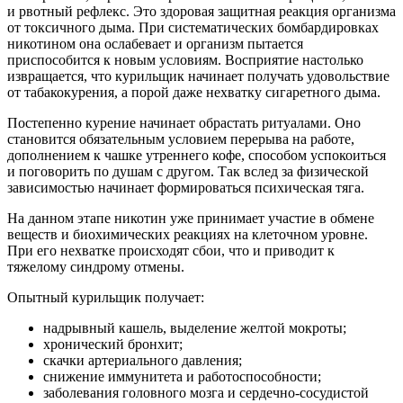
и рвотный рефлекс. Это здоровая защитная реакция организма
от токсичного дыма. При систематических бомбардировках
никотином она ослабевает и организм пытается
приспособится к новым условиям. Восприятие настолько
извращается, что курильщик начинает получать удовольствие
от табакокурения, а порой даже нехватку сигаретного дыма.
Постепенно курение начинает обрастать ритуалами. Оно
становится обязательным условием перерыва на работе,
дополнением к чашке утреннего кофе, способом успокоиться
и поговорить по душам с другом. Так вслед за физической
зависимостью начинает формироваться психическая тяга.
На данном этапе никотин уже принимает участие в обмене
веществ и биохимических реакциях на клеточном уровне.
При его нехватке происходят сбои, что и приводит к
тяжелому синдрому отмены.
Опытный курильщик получает:
надрывный кашель, выделение желтой мокроты;
хронический бронхит;
скачки артериального давления;
снижение иммунитета и работоспособности;
заболевания головного мозга и сердечно-сосудистой