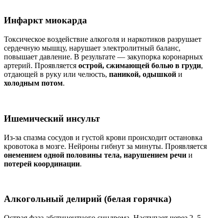
Инфаркт миокарда
Токсическое воздействие алкоголя и наркотиков разрушает
сердечную мышцу, нарушает электролитный баланс,
повышает давление. В результате — закупорка коронарных
артерий. Проявляется
острой, сжимающей болью в груди
,
отдающей в руку или челюсть,
паникой, одышкой
и
холодным потом
.
Ишемический инсульт
Из-за спазма сосудов и густой крови происходит остановка
кровотока в мозге. Нейроны гибнут за минуты. Проявляется
онемением одной половины тела, нарушением речи
и
потерей координации
.
Алкогольный делирий (белая горячка)
Острая фаза абстинентного синдрома. Наступает через 2–5