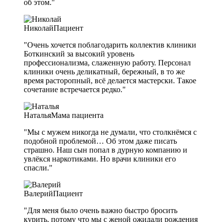
об этом."
Николай
Пациент
"Очень хочется поблагодарить коллектив клиники
Боткинский за высокий уровень
профессионализма, слаженную работу. Персонал
клиники очень деликатный, бережный, в то же
время расторопный, всё делается мастерски. Такое
сочетание встречается редко."
Наталья
Мама пациента
"Мы с мужем никогда не думали, что столкнёмся с
подобной проблемой… Об этом даже писать
страшно. Наш сын попал в дурную компанию и
увлёкся наркотиками. Но врачи клиники его
спасли."
Валерий
Пациент
"Для меня было очень важно быстро бросить
курить, потому что мы с женой ожидали рождения