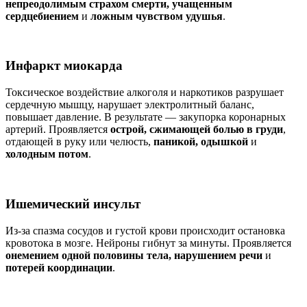
непреодолимым страхом смерти, учащенным
сердцебиением
и
ложным чувством удушья
.
Инфаркт миокарда
Токсическое воздействие алкоголя и наркотиков разрушает
сердечную мышцу, нарушает электролитный баланс,
повышает давление. В результате — закупорка коронарных
артерий. Проявляется
острой, сжимающей болью в груди
,
отдающей в руку или челюсть,
паникой, одышкой
и
холодным потом
.
Ишемический инсульт
Из-за спазма сосудов и густой крови происходит остановка
кровотока в мозге. Нейроны гибнут за минуты. Проявляется
онемением одной половины тела, нарушением речи
и
потерей координации
.