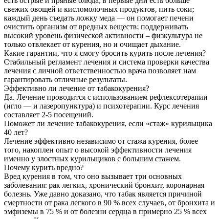
есть острые и пряные блюда; в первые дни есть больше
свежих овощей и кисломолочных продуктов, пить соки;
каждый день съедать ложку меда — он помогает печени
очистить организм от вредных веществ; поддерживать
высокий уровень физической активности – физкультура не
только отвлекает от курения, но и очищает дыхание.
Какие гарантии, что я смогу бросить курить после лечения?
Стабильный регламент лечения и система проверки качества
лечения с личной ответственностью врача позволяет нам
гарантировать отличные результаты.
Эффективно ли лечение от табакокурения?
Да. Лечение проводится с использованием рефлексотерапии
(игло — и лазеропунктура) и психотерапии. Курс лечения
составляет 2-5 посещений.
Поможет ли лечение табакокурения, если «стаж» курильщика
40 лет?
Лечение эффективно независимо от стажа курения, более
того, накоплен опыт о высокой эффективности лечения
именно у злостных курильщиков с большим стажем.
Почему курить вредно?
Вред курения в том, что оно вызывает три основных
заболевания: рак легких, хронический бронхит, коронарная
болезнь. Уже давно доказано, что табак является причиной
смертности от рака легкого в 90 % всех случаев, от бронхита и
эмфиземы в 75 % и от болезни сердца в примерно 25 % всех