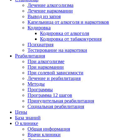
Лечение алкоголизма
Лечение наркомании
Вывод из запоя
Капельница от алкоголя и наркотиков
Кодировка
Кодировка от алкоголя
Кодировка от табакокурения
Психиатрия
Тестирование на наркотики
Реабилитация
При алкоголизме
При наркомании
При солевой зависимости
Лечение и реабилитация
Методы
Программы
Программа 12 шагов
Принудительная реабилитация
Социальная реабилитация
Цены
База знаний
О клинике
Общая информация
Врачи клиники