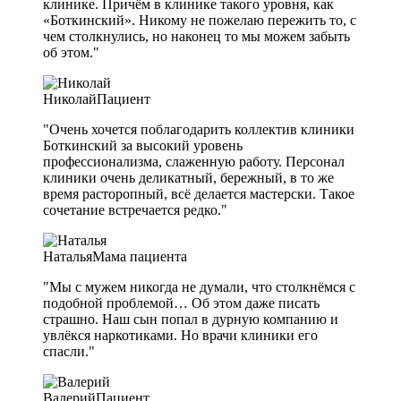
клинике. Причём в клинике такого уровня, как
«Боткинский». Никому не пожелаю пережить то, с
чем столкнулись, но наконец то мы можем забыть
об этом."
Николай
Пациент
"Очень хочется поблагодарить коллектив клиники
Боткинский за высокий уровень
профессионализма, слаженную работу. Персонал
клиники очень деликатный, бережный, в то же
время расторопный, всё делается мастерски. Такое
сочетание встречается редко."
Наталья
Мама пациента
"Мы с мужем никогда не думали, что столкнёмся с
подобной проблемой… Об этом даже писать
страшно. Наш сын попал в дурную компанию и
увлёкся наркотиками. Но врачи клиники его
спасли."
Валерий
Пациент