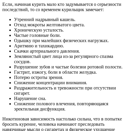
Если, начиная курить мало кто задумывается о серьезности
последствий, то со временем курильщик замечает:
Утренний надрывный кашель.
Отход мокроты желтоватого цвета.
Хроническую усталость.
Частые головные боли.
Одышку при малейших физических нагрузках.
Аритмию и тахикардию.
Скачки артериального давления.
Землянистый цвет лица из-за регулярного спазма
сосудов.
Разрушение зубов и частые болезни ротовой полости.
Гастрит, изжогу, боли в области желудка.
Потерю остроты зрения.
Снижение концентрации внимания.
Раздражительность и тревожности при отсутствии
сигарет.
Нарушение сна.
Снижение полового влечения, повторяющаяся
эректильная дисфункция.
Никотиновая зависимость настолько сильна, что в попытке
бросить курение, человека начинают преследовать
навязчивые мысли о сигаретах и физическое ухудшение