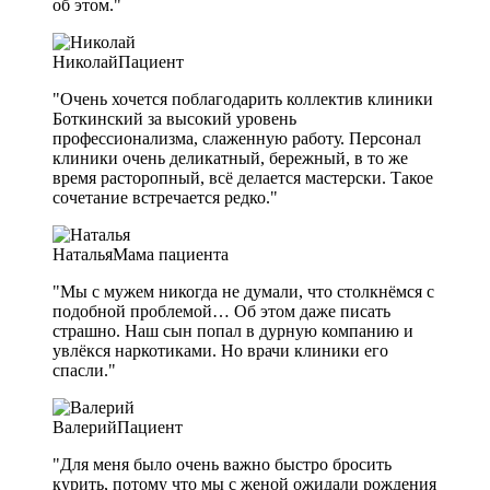
об этом."
Николай
Пациент
"Очень хочется поблагодарить коллектив клиники
Боткинский за высокий уровень
профессионализма, слаженную работу. Персонал
клиники очень деликатный, бережный, в то же
время расторопный, всё делается мастерски. Такое
сочетание встречается редко."
Наталья
Мама пациента
"Мы с мужем никогда не думали, что столкнёмся с
подобной проблемой… Об этом даже писать
страшно. Наш сын попал в дурную компанию и
увлёкся наркотиками. Но врачи клиники его
спасли."
Валерий
Пациент
"Для меня было очень важно быстро бросить
курить, потому что мы с женой ожидали рождения