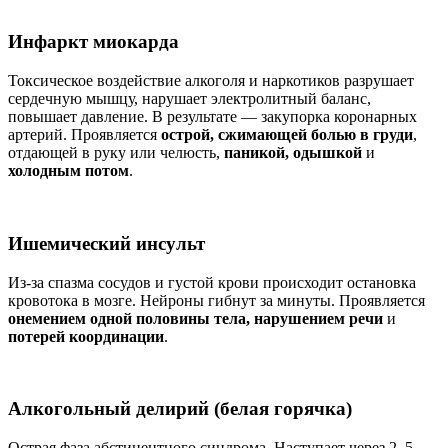
Инфаркт миокарда
Токсическое воздействие алкоголя и наркотиков разрушает
сердечную мышцу, нарушает электролитный баланс,
повышает давление. В результате — закупорка коронарных
артерий. Проявляется
острой, сжимающей болью в груди
,
отдающей в руку или челюсть,
паникой, одышкой
и
холодным потом
.
Ишемический инсульт
Из-за спазма сосудов и густой крови происходит остановка
кровотока в мозге. Нейроны гибнут за минуты. Проявляется
онемением одной половины тела, нарушением речи
и
потерей координации
.
Алкогольный делирий (белая горячка)
Острая фаза абстинентного синдрома. Наступает через 2–5