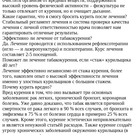
очистить организм от вредных веществ; поддерживать
высокий уровень физической активности – физкультура не
только отвлекает от курения, но и очищает дыхание.
Какие гарантии, что я смогу бросить курить после лечения?
Стабильный регламент лечения и система проверки качества
лечения с личной ответственностью врача позволяет нам
гарантировать отличные результаты.
Эффективно ли лечение от табакокурения?
Да. Лечение проводится с использованием рефлексотерапии
(игло — и лазеропунктура) и психотерапии. Курс лечения
составляет 2-5 посещений.
Поможет ли лечение табакокурения, если «стаж» курильщика
40 лет?
Лечение эффективно независимо от стажа курения, более
того, накоплен опыт о высокой эффективности лечения
именно у злостных курильщиков с большим стажем.
Почему курить вредно?
Вред курения в том, что оно вызывает три основных
заболевания: рак легких, хронический бронхит, коронарная
болезнь. Уже давно доказано, что табак является причиной
смертности от рака легкого в 90 % всех случаев, от бронхита и
эмфиземы в 75 % и от болезни сердца в примерно 25 % всех
случаев. Кроме этого, курение эстетически непривлекательно
и является ненужной статьёй расходов. Также курение создаёт
угрозу хронических заболеваний окружению курильщика (в