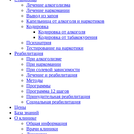
Лечение алкоголизма
Лечение наркомании
Вывод из запоя
Капельница от алкоголя и наркотиков
Кодировка
Кодировка от алкоголя
Кодировка от табакокурения
Психиатрия
Тестирование на наркотики
Реабилитация
При алкоголизме
При наркомании
При солевой зависимости
Лечение и реабилитация
Методы
Программы
Программа 12 шагов
Принудительная реабилитация
Социальная реабилитация
Цены
База знаний
О клинике
Общая информация
Врачи клиники