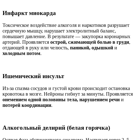
Инфаркт миокарда
Токсическое воздействие алкоголя и наркотиков разрушает
сердечную мышцу, нарушает электролитный баланс,
повышает давление. В результате — закупорка коронарных
артерий. Проявляется
острой, сжимающей болью в груди
,
отдающей в руку или челюсть,
паникой, одышкой
и
холодным потом
.
Ишемический инсульт
Из-за спазма сосудов и густой крови происходит остановка
кровотока в мозге. Нейроны гибнут за минуты. Проявляется
онемением одной половины тела, нарушением речи
и
потерей координации
.
Алкогольный делирий (белая горячка)
Острая фаза абстинентного синдрома. Наступает через 2–5