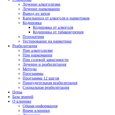
Лечение алкоголизма
Лечение наркомании
Вывод из запоя
Капельница от алкоголя и наркотиков
Кодировка
Кодировка от алкоголя
Кодировка от табакокурения
Психиатрия
Тестирование на наркотики
Реабилитация
При алкоголизме
При наркомании
При солевой зависимости
Лечение и реабилитация
Методы
Программы
Программа 12 шагов
Принудительная реабилитация
Социальная реабилитация
Цены
База знаний
О клинике
Общая информация
Врачи клиники