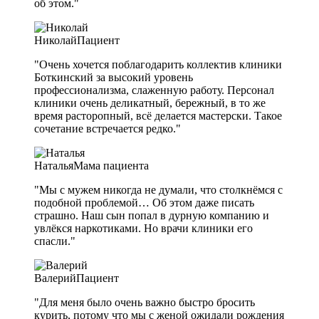
об этом."
Николай
Пациент
"Очень хочется поблагодарить коллектив клиники
Боткинский за высокий уровень
профессионализма, слаженную работу. Персонал
клиники очень деликатный, бережный, в то же
время расторопный, всё делается мастерски. Такое
сочетание встречается редко."
Наталья
Мама пациента
"Мы с мужем никогда не думали, что столкнёмся с
подобной проблемой… Об этом даже писать
страшно. Наш сын попал в дурную компанию и
увлёкся наркотиками. Но врачи клиники его
спасли."
Валерий
Пациент
"Для меня было очень важно быстро бросить
курить, потому что мы с женой ожидали рождения