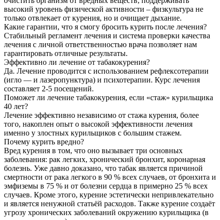
очистить организм от вредных веществ; поддерживать
высокий уровень физической активности – физкультура не
только отвлекает от курения, но и очищает дыхание.
Какие гарантии, что я смогу бросить курить после лечения?
Стабильный регламент лечения и система проверки качества
лечения с личной ответственностью врача позволяет нам
гарантировать отличные результаты.
Эффективно ли лечение от табакокурения?
Да. Лечение проводится с использованием рефлексотерапии
(игло — и лазеропунктура) и психотерапии. Курс лечения
составляет 2-5 посещений.
Поможет ли лечение табакокурения, если «стаж» курильщика
40 лет?
Лечение эффективно независимо от стажа курения, более
того, накоплен опыт о высокой эффективности лечения
именно у злостных курильщиков с большим стажем.
Почему курить вредно?
Вред курения в том, что оно вызывает три основных
заболевания: рак легких, хронический бронхит, коронарная
болезнь. Уже давно доказано, что табак является причиной
смертности от рака легкого в 90 % всех случаев, от бронхита и
эмфиземы в 75 % и от болезни сердца в примерно 25 % всех
случаев. Кроме этого, курение эстетически непривлекательно
и является ненужной статьёй расходов. Также курение создаёт
угрозу хронических заболеваний окружению курильщика (в