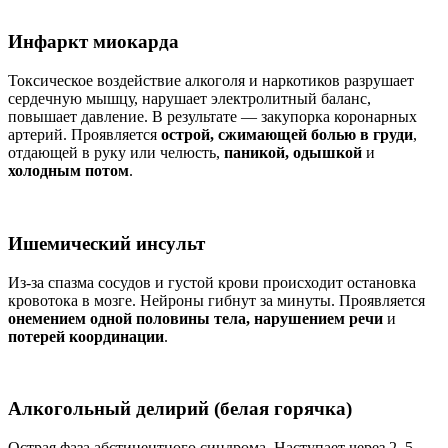
Инфаркт миокарда
Токсическое воздействие алкоголя и наркотиков разрушает
сердечную мышцу, нарушает электролитный баланс,
повышает давление. В результате — закупорка коронарных
артерий. Проявляется
острой, сжимающей болью в груди
,
отдающей в руку или челюсть,
паникой, одышкой
и
холодным потом
.
Ишемический инсульт
Из-за спазма сосудов и густой крови происходит остановка
кровотока в мозге. Нейроны гибнут за минуты. Проявляется
онемением одной половины тела, нарушением речи
и
потерей координации
.
Алкогольный делирий (белая горячка)
Острая фаза абстинентного синдрома. Наступает через 2–5