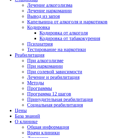
Лечение алкоголизма
Лечение наркомании
Вывод из запоя
Капельница от алкоголя и наркотиков
Кодировка
Кодировка от алкоголя
Кодировка от табакокурения
Психиатрия
Тестирование на наркотики
Реабилитация
При алкоголизме
При наркомании
При солевой зависимости
Лечение и реабилитация
Методы
Программы
Программа 12 шагов
Принудительная реабилитация
Социальная реабилитация
Цены
База знаний
О клинике
Общая информация
Врачи клиники