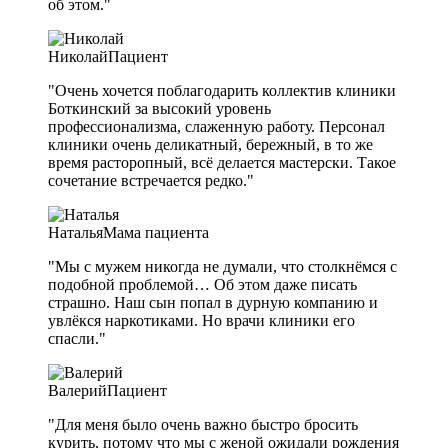
об этом."
Николай
Пациент
"Очень хочется поблагодарить коллектив клиники
Боткинский за высокий уровень
профессионализма, слаженную работу. Персонал
клиники очень деликатный, бережный, в то же
время расторопный, всё делается мастерски. Такое
сочетание встречается редко."
Наталья
Мама пациента
"Мы с мужем никогда не думали, что столкнёмся с
подобной проблемой… Об этом даже писать
страшно. Наш сын попал в дурную компанию и
увлёкся наркотиками. Но врачи клиники его
спасли."
Валерий
Пациент
"Для меня было очень важно быстро бросить
курить, потому что мы с женой ожидали рождения