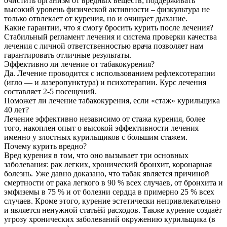
очистить организм от вредных веществ; поддерживать
высокий уровень физической активности – физкультура не
только отвлекает от курения, но и очищает дыхание.
Какие гарантии, что я смогу бросить курить после лечения?
Стабильный регламент лечения и система проверки качества
лечения с личной ответственностью врача позволяет нам
гарантировать отличные результаты.
Эффективно ли лечение от табакокурения?
Да. Лечение проводится с использованием рефлексотерапии
(игло — и лазеропунктура) и психотерапии. Курс лечения
составляет 2-5 посещений.
Поможет ли лечение табакокурения, если «стаж» курильщика
40 лет?
Лечение эффективно независимо от стажа курения, более
того, накоплен опыт о высокой эффективности лечения
именно у злостных курильщиков с большим стажем.
Почему курить вредно?
Вред курения в том, что оно вызывает три основных
заболевания: рак легких, хронический бронхит, коронарная
болезнь. Уже давно доказано, что табак является причиной
смертности от рака легкого в 90 % всех случаев, от бронхита и
эмфиземы в 75 % и от болезни сердца в примерно 25 % всех
случаев. Кроме этого, курение эстетически непривлекательно
и является ненужной статьёй расходов. Также курение создаёт
угрозу хронических заболеваний окружению курильщика (в