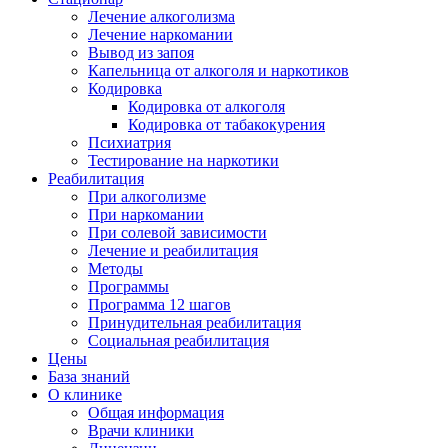
Лечение алкоголизма
Лечение наркомании
Вывод из запоя
Капельница от алкоголя и наркотиков
Кодировка
Кодировка от алкоголя
Кодировка от табакокурения
Психиатрия
Тестирование на наркотики
Реабилитация
При алкоголизме
При наркомании
При солевой зависимости
Лечение и реабилитация
Методы
Программы
Программа 12 шагов
Принудительная реабилитация
Социальная реабилитация
Цены
База знаний
О клинике
Общая информация
Врачи клиники