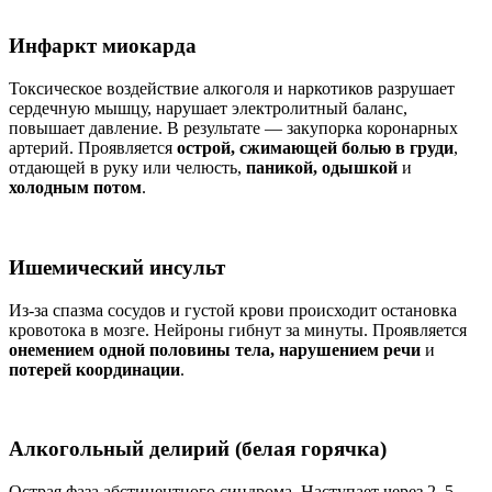
Инфаркт миокарда
Токсическое воздействие алкоголя и наркотиков разрушает
сердечную мышцу, нарушает электролитный баланс,
повышает давление. В результате — закупорка коронарных
артерий. Проявляется
острой, сжимающей болью в груди
,
отдающей в руку или челюсть,
паникой, одышкой
и
холодным потом
.
Ишемический инсульт
Из-за спазма сосудов и густой крови происходит остановка
кровотока в мозге. Нейроны гибнут за минуты. Проявляется
онемением одной половины тела, нарушением речи
и
потерей координации
.
Алкогольный делирий (белая горячка)
Острая фаза абстинентного синдрома. Наступает через 2–5