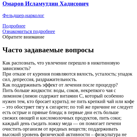
Омаров Исламутдин Хадисович
Фельдшер-нарколог
Подробнее
Ознакомиться подробнее
Обратите внимание
Часто задаваемые вопросы
Как распознать, что увлечение перешло в никотиновую
зависимость?
При отказе от курения появляются вялость, усталость; упадок
сил, депрессия, раздражительность.
Как поддерживать эффект от лечения после процедур?
Пить больше жидкости: воды, соков, некрепкого чая с
лимоном (лимон содержит витамин С, который особенно
нужен тем, кто бросает курить); не пить крепкий чай или кофе
– это обостряет тягу к сигарете; по той же причине не следует
есть острые и пряные блюда; в первые дни есть больше
свежих овощей и кисломолочных продуктов, пить соки;
каждый день съедать ложку меда — он помогает печени
очистить организм от вредных веществ; поддерживать
высокий уровень физической активности – физкультура не