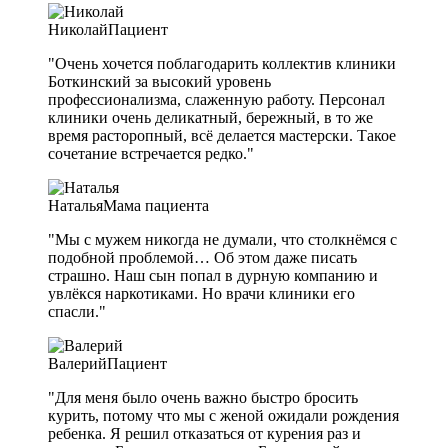
Николай
Пациент
"Очень хочется поблагодарить коллектив клиники
Боткинский за высокий уровень
профессионализма, слаженную работу. Персонал
клиники очень деликатный, бережный, в то же
время расторопный, всё делается мастерски. Такое
сочетание встречается редко."
Наталья
Мама пациента
"Мы с мужем никогда не думали, что столкнёмся с
подобной проблемой… Об этом даже писать
страшно. Наш сын попал в дурную компанию и
увлёкся наркотиками. Но врачи клиники его
спасли."
Валерий
Пациент
"Для меня было очень важно быстро бросить
курить, потому что мы с женой ожидали рождения
ребенка. Я решил отказаться от курения раз и