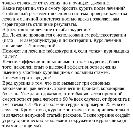
только отвлекает от курения, но и очищает дыхание.
Какие гарантии, что я смогу бросить курить после лечения?
Стабильный регламент лечения и система проверки качества
лечения с личной ответственностью врача позволяет нам
гарантировать отличные результаты.
Эффективно ли лечение от табакокурения?
Да. Лечение проводится с использованием рефлексотерапии
(игло — и лазеропунктура) и психотерапии. Курс лечения
составляет 2-5 посещений.
Поможет ли лечение табакокурения, если «стаж» курильщика
40 лет?
Лечение эффективно независимо от стажа курения, более
того, накоплен опыт о высокой эффективности лечения
именно у злостных курильщиков с большим стажем.
Почему курить вредно?
Вред курения в том, что оно вызывает три основных
заболевания: рак легких, хронический бронхит, коронарная
болезнь. Уже давно доказано, что табак является причиной
смертности от рака легкого в 90 % всех случаев, от бронхита и
эмфиземы в 75 % и от болезни сердца в примерно 25 % всех
случаев. Кроме этого, курение эстетически непривлекательно
и является ненужной статьёй расходов. Также курение создаёт
угрозу хронических заболеваний окружению курильщика (в
том числе и детям).