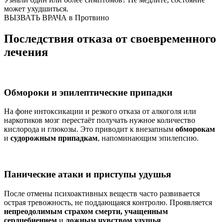
может ухудшиться.
ВЫЗВАТЬ ВРАЧА в Протвино
Последствия отказа от своевременного
лечения
Обмороки и эпилептические припадки
На фоне интоксикации и резкого отказа от алкоголя или
наркотиков мозг перестаёт получать нужное количество
кислорода и глюкозы. Это приводит к внезапным
обморокам
и
судорожным припадкам
, напоминающим эпилепсию.
Панические атаки и приступы удушья
После отмены психоактивных веществ часто развивается
острая тревожность, не поддающаяся контролю. Проявляется
непреодолимым страхом смерти, учащенным
сердцебиением
и
ложным чувством удушья
.