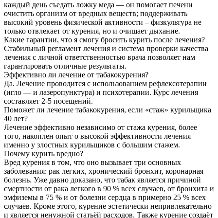
каждый день съедать ложку меда — он помогает печени
очистить организм от вредных веществ; поддерживать
высокий уровень физической активности – физкультура не
только отвлекает от курения, но и очищает дыхание.
Какие гарантии, что я смогу бросить курить после лечения?
Стабильный регламент лечения и система проверки качества
лечения с личной ответственностью врача позволяет нам
гарантировать отличные результаты.
Эффективно ли лечение от табакокурения?
Да. Лечение проводится с использованием рефлексотерапии
(игло — и лазеропунктура) и психотерапии. Курс лечения
составляет 2-5 посещений.
Поможет ли лечение табакокурения, если «стаж» курильщика
40 лет?
Лечение эффективно независимо от стажа курения, более
того, накоплен опыт о высокой эффективности лечения
именно у злостных курильщиков с большим стажем.
Почему курить вредно?
Вред курения в том, что оно вызывает три основных
заболевания: рак легких, хронический бронхит, коронарная
болезнь. Уже давно доказано, что табак является причиной
смертности от рака легкого в 90 % всех случаев, от бронхита и
эмфиземы в 75 % и от болезни сердца в примерно 25 % всех
случаев. Кроме этого, курение эстетически непривлекательно
и является ненужной статьёй расходов. Также курение создаёт