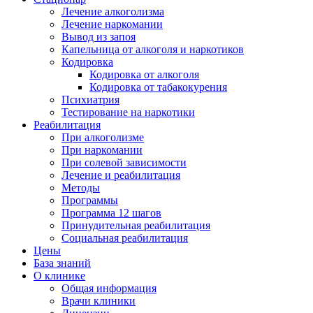
Лечение алкоголизма
Лечение наркомании
Вывод из запоя
Капельница от алкоголя и наркотиков
Кодировка
Кодировка от алкоголя
Кодировка от табакокурения
Психиатрия
Тестирование на наркотики
Реабилитация
При алкоголизме
При наркомании
При солевой зависимости
Лечение и реабилитация
Методы
Программы
Программа 12 шагов
Принудительная реабилитация
Социальная реабилитация
Цены
База знаний
О клинике
Общая информация
Врачи клиники