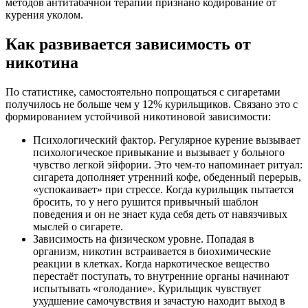
методов антитабачной терапии признано кодирование от
курения уколом.
Как развивается зависимость от
никотина
По статистике, самостоятельно попрощаться с сигаретами
получилось не больше чем у 12% курильщиков. Связано это с
формированием устойчивой никотиновой зависимости:
Психологический фактор. Регулярное курение вызывает
психологическое привыкание и вызывает у больного
чувство легкой эйфории. Это чем-то напоминает ритуал:
сигарета дополняет утренний кофе, обеденный перерыв,
«успокаивает» при стрессе. Когда курильщик пытается
бросить, то у него рушится привычный шаблон
поведения и он не знает куда себя деть от навязчивых
мыслей о сигарете.
Зависимость на физическом уровне. Попадая в
организм, никотин встраивается в биохимические
реакции в клетках. Когда наркотическое вещество
перестаёт поступать, то внутренние органы начинают
испытывать «голодание». Курильщик чувствует
ухудшение самочувствия и зачастую находит выход в