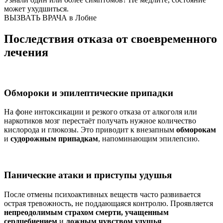
может ухудшиться.
ВЫЗВАТЬ ВРАЧА в Лобне
Последствия отказа от своевременного
лечения
Обмороки и эпилептические припадки
На фоне интоксикации и резкого отказа от алкоголя или
наркотиков мозг перестаёт получать нужное количество
кислорода и глюкозы. Это приводит к внезапным
обморокам
и
судорожным припадкам
, напоминающим эпилепсию.
Панические атаки и приступы удушья
После отмены психоактивных веществ часто развивается
острая тревожность, не поддающаяся контролю. Проявляется
непреодолимым страхом смерти, учащенным
сердцебиением
и
ложным чувством удушья
.