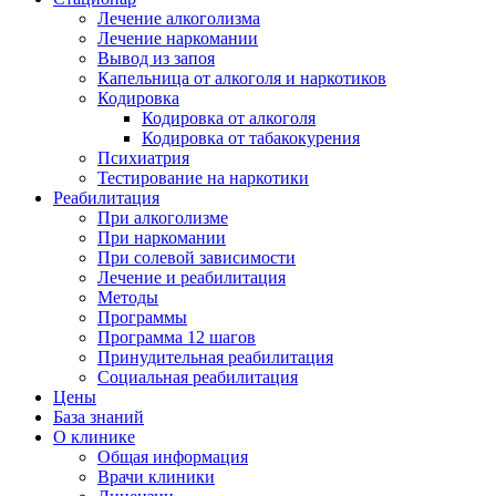
Лечение алкоголизма
Лечение наркомании
Вывод из запоя
Капельница от алкоголя и наркотиков
Кодировка
Кодировка от алкоголя
Кодировка от табакокурения
Психиатрия
Тестирование на наркотики
Реабилитация
При алкоголизме
При наркомании
При солевой зависимости
Лечение и реабилитация
Методы
Программы
Программа 12 шагов
Принудительная реабилитация
Социальная реабилитация
Цены
База знаний
О клинике
Общая информация
Врачи клиники