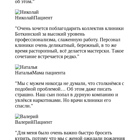
об этом."
Николай
Пациент
"Очень хочется поблагодарить коллектив клиники
Боткинский за высокий уровень
профессионализма, слаженную работу. Персонал
клиники очень деликатный, бережный, в то же
время расторопный, всё делается мастерски. Такое
сочетание встречается редко."
Наталья
Мама пациента
"Мы с мужем никогда не думали, что столкнёмся с
подобной проблемой… Об этом даже писать
страшно. Наш сын попал в дурную компанию и
увлёкся наркотиками. Но врачи клиники его
спасли."
Валерий
Пациент
"Для меня было очень важно быстро бросить
курить, потому что мы с женой ожидали рождения