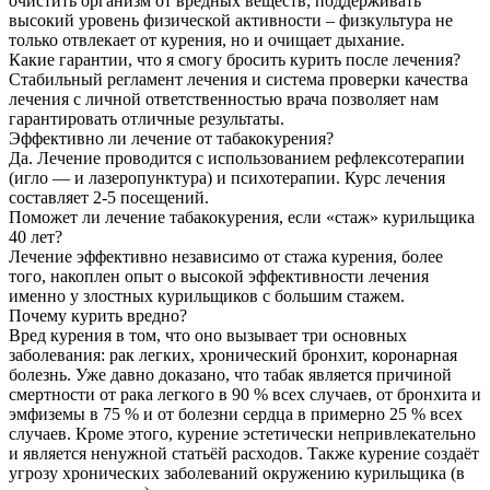
очистить организм от вредных веществ; поддерживать
высокий уровень физической активности – физкультура не
только отвлекает от курения, но и очищает дыхание.
Какие гарантии, что я смогу бросить курить после лечения?
Стабильный регламент лечения и система проверки качества
лечения с личной ответственностью врача позволяет нам
гарантировать отличные результаты.
Эффективно ли лечение от табакокурения?
Да. Лечение проводится с использованием рефлексотерапии
(игло — и лазеропунктура) и психотерапии. Курс лечения
составляет 2-5 посещений.
Поможет ли лечение табакокурения, если «стаж» курильщика
40 лет?
Лечение эффективно независимо от стажа курения, более
того, накоплен опыт о высокой эффективности лечения
именно у злостных курильщиков с большим стажем.
Почему курить вредно?
Вред курения в том, что оно вызывает три основных
заболевания: рак легких, хронический бронхит, коронарная
болезнь. Уже давно доказано, что табак является причиной
смертности от рака легкого в 90 % всех случаев, от бронхита и
эмфиземы в 75 % и от болезни сердца в примерно 25 % всех
случаев. Кроме этого, курение эстетически непривлекательно
и является ненужной статьёй расходов. Также курение создаёт
угрозу хронических заболеваний окружению курильщика (в