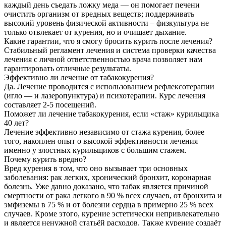
каждый день съедать ложку меда — он помогает печени
очистить организм от вредных веществ; поддерживать
высокий уровень физической активности – физкультура не
только отвлекает от курения, но и очищает дыхание.
Какие гарантии, что я смогу бросить курить после лечения?
Стабильный регламент лечения и система проверки качества
лечения с личной ответственностью врача позволяет нам
гарантировать отличные результаты.
Эффективно ли лечение от табакокурения?
Да. Лечение проводится с использованием рефлексотерапии
(игло — и лазеропунктура) и психотерапии. Курс лечения
составляет 2-5 посещений.
Поможет ли лечение табакокурения, если «стаж» курильщика
40 лет?
Лечение эффективно независимо от стажа курения, более
того, накоплен опыт о высокой эффективности лечения
именно у злостных курильщиков с большим стажем.
Почему курить вредно?
Вред курения в том, что оно вызывает три основных
заболевания: рак легких, хронический бронхит, коронарная
болезнь. Уже давно доказано, что табак является причиной
смертности от рака легкого в 90 % всех случаев, от бронхита и
эмфиземы в 75 % и от болезни сердца в примерно 25 % всех
случаев. Кроме этого, курение эстетически непривлекательно
и является ненужной статьёй расходов. Также курение создаёт