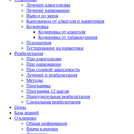
Лечение алкоголизма
Лечение наркомании
Вывод из запоя
Капельница от алкоголя и наркотиков
Кодировка
Кодировка от алкоголя
Кодировка от табакокурения
Психиатрия
Тестирование на наркотики
Реабилитация
При алкоголизме
При наркомании
При солевой зависимости
Лечение и реабилитация
Методы
Программы
Программа 12 шагов
Принудительная реабилитация
Социальная реабилитация
Цены
База знаний
О клинике
Общая информация
Врачи клиники