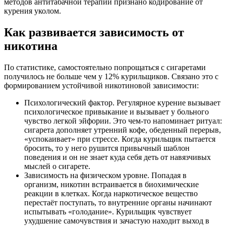
методов антитабачной терапии признано кодирование от
курения уколом.
Как развивается зависимость от
никотина
По статистике, самостоятельно попрощаться с сигаретами
получилось не больше чем у 12% курильщиков. Связано это с
формированием устойчивой никотиновой зависимости:
Психологический фактор. Регулярное курение вызывает
психологическое привыкание и вызывает у больного
чувство легкой эйфории. Это чем-то напоминает ритуал:
сигарета дополняет утренний кофе, обеденный перерыв,
«успокаивает» при стрессе. Когда курильщик пытается
бросить, то у него рушится привычный шаблон
поведения и он не знает куда себя деть от навязчивых
мыслей о сигарете.
Зависимость на физическом уровне. Попадая в
организм, никотин встраивается в биохимические
реакции в клетках. Когда наркотическое вещество
перестаёт поступать, то внутренние органы начинают
испытывать «голодание». Курильщик чувствует
ухудшение самочувствия и зачастую находит выход в