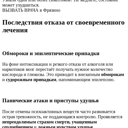
может ухудшиться.
ВЫЗВАТЬ ВРАЧА в Фрязино
Последствия отказа от своевременного
лечения
Обмороки и эпилептические припадки
На фоне интоксикации и резкого отказа от алкоголя или
наркотиков мозг перестаёт получать нужное количество
кислорода и глюкозы. Это приводит к внезапным
обморокам
и
судорожным припадкам
, напоминающим эпилепсию.
Панические атаки и приступы удушья
После отмены психоактивных веществ часто развивается
острая тревожность, не поддающаяся контролю. Проявляется
непреодолимым страхом смерти, учащенным
сердцебиением
и
ложным чувством удушья
.