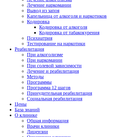
Лечение наркомании
Вывод из запоя
Капельница от алкоголя и наркотиков
Кодировка
Кодировка от алкоголя
Кодировка от табакокурения
Психиатрия
Тестирование на наркотики
Реабилитация
При алкоголизме
При наркомании
При солевой зависимости
Лечение и реабилитация
Методы
Программы
Программа 12 шагов
Принудительная реабилитация
Социальная реабилитация
Цены
База знаний
О клинике
Общая информация
Врачи клиники
Лицензии