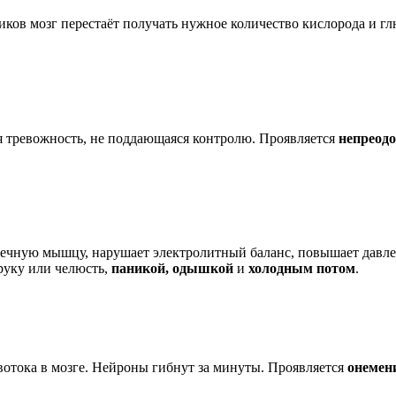
тиков мозг перестаёт получать нужное количество кислорода и 
я тревожность, не поддающаяся контролю. Проявляется
непреод
рдечную мышцу, нарушает электролитный баланс, повышает давле
руку или челюсть,
паникой, одышкой
и
холодным потом
.
овотока в мозге. Нейроны гибнут за минуты. Проявляется
онемен