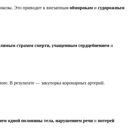
глюкозы. Это приводит к внезапным
обморокам
и
судорожным
олимым страхом смерти, учащенным сердцебиением
и
ние. В результате — закупорка коронарных артерий.
ием одной половины тела, нарушением речи
и
потерей