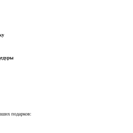
ку
цедуры
аших подарков: