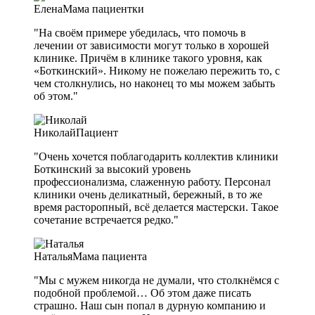
Елена
Мама пациентки
"На своём примере убедилась, что помочь в
лечении от зависимости могут только в хорошей
клинике. Причём в клинике такого уровня, как
«Боткинский». Никому не пожелаю пережить то, с
чем столкнулись, но наконец то мы можем забыть
об этом."
Николай
Пациент
"Очень хочется поблагодарить коллектив клиники
Боткинский за высокий уровень
профессионализма, слаженную работу. Персонал
клиники очень деликатный, бережный, в то же
время расторопный, всё делается мастерски. Такое
сочетание встречается редко."
Наталья
Мама пациента
"Мы с мужем никогда не думали, что столкнёмся с
подобной проблемой… Об этом даже писать
страшно. Наш сын попал в дурную компанию и