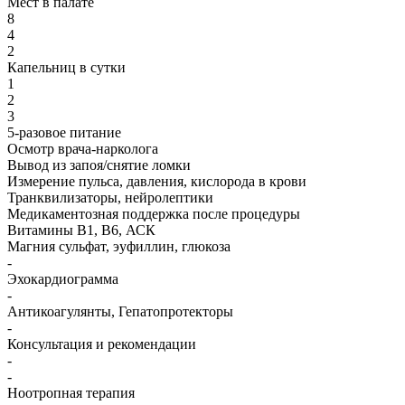
Мест в палате
8
4
2
Капельниц в сутки
1
2
3
5-разовое питание
Осмотр врача-нарколога
Вывод из запоя/снятие ломки
Измерение пульса, давления, кислорода в крови
Транквилизаторы, нейролептики
Медикаментозная поддержка после процедуры
Витамины B1, B6, АСК
Магния сульфат, эуфиллин, глюкоза
-
Эхокардиограмма
-
Антикоагулянты, Гепатопротекторы
-
Консультация и рекомендации
-
-
Ноотропная терапия