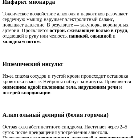
Инфаркт миокарда
Токсическое воздействие алкоголя и наркотиков разрушает
сердечную мышцу, нарушает электролитный баланс,
повышает давление. В результате — закупорка коронарных
артерий. Проявляется
острой, сжимающей болью в груди
,
отдающей в руку или челюсть,
паникой, одышкой
и
холодным потом
.
Ишемический инсульт
Из-за спазма сосудов и густой крови происходит остановка
кровотока в мозге. Нейроны гибнут за минуты. Проявляется
онемением одной половины тела, нарушением речи
и
потерей координации
.
Алкогольный делирий (белая горячка)
Острая фаза абстинентного синдрома. Наступает через 2–5
суток после прекращения употребления алкоголя.
Проявляется
галлюцинациями, агрессией
и
дезориентацией
.