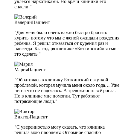
увлёкся наркотиками. Но врачи клиники его
спасли."
Валерий
Пациент
"Для меня было очень важно быстро бросить
курить, потому что мы с женой ожидали рождения
ребенка. Я решил отказаться от курения раз и
навсегда. Благодаря клинике «Боткинский» я смог
это сделать."
Мария
Пациент
"Обратилась в клинику Боткинский с жуткой
проблемой, которая мучила меня около года… Уже
ни на что не надеялась. А тревожность всё росла.
Но в клинике мне помогли. Тут работают
потрясающие люди."
Виктор
Пациент
"С уверенностью могу сказать, что клиника
решила мою проблему. Огромное спасибо