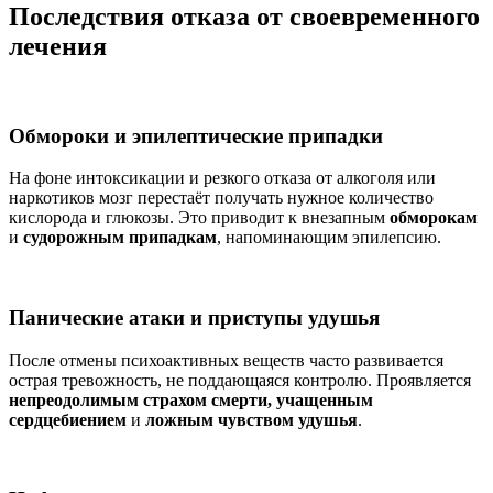
Последствия отказа от своевременного
лечения
Обмороки и эпилептические припадки
На фоне интоксикации и резкого отказа от алкоголя или
наркотиков мозг перестаёт получать нужное количество
кислорода и глюкозы. Это приводит к внезапным
обморокам
и
судорожным припадкам
, напоминающим эпилепсию.
Панические атаки и приступы удушья
После отмены психоактивных веществ часто развивается
острая тревожность, не поддающаяся контролю. Проявляется
непреодолимым страхом смерти, учащенным
сердцебиением
и
ложным чувством удушья
.