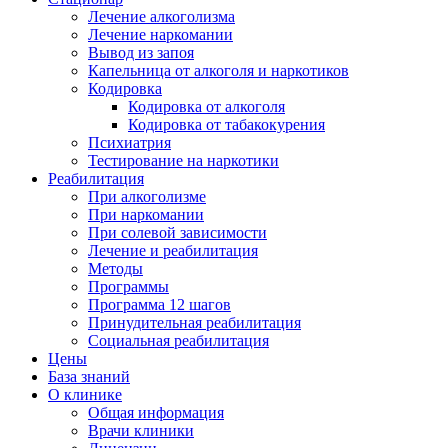
Лечение алкоголизма
Лечение наркомании
Вывод из запоя
Капельница от алкоголя и наркотиков
Кодировка
Кодировка от алкоголя
Кодировка от табакокурения
Психиатрия
Тестирование на наркотики
Реабилитация
При алкоголизме
При наркомании
При солевой зависимости
Лечение и реабилитация
Методы
Программы
Программа 12 шагов
Принудительная реабилитация
Социальная реабилитация
Цены
База знаний
О клинике
Общая информация
Врачи клиники