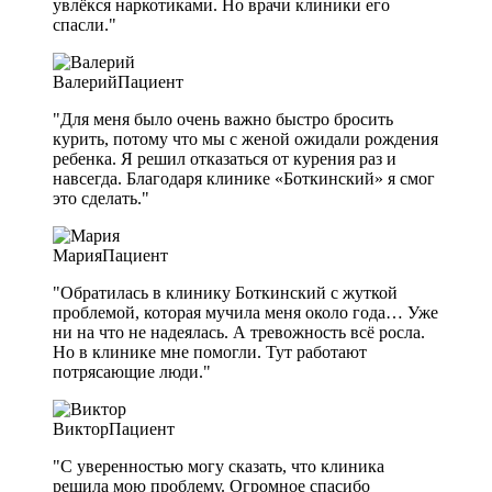
увлёкся наркотиками. Но врачи клиники его
спасли."
Валерий
Пациент
"Для меня было очень важно быстро бросить
курить, потому что мы с женой ожидали рождения
ребенка. Я решил отказаться от курения раз и
навсегда. Благодаря клинике «Боткинский» я смог
это сделать."
Мария
Пациент
"Обратилась в клинику Боткинский с жуткой
проблемой, которая мучила меня около года… Уже
ни на что не надеялась. А тревожность всё росла.
Но в клинике мне помогли. Тут работают
потрясающие люди."
Виктор
Пациент
"С уверенностью могу сказать, что клиника
решила мою проблему. Огромное спасибо