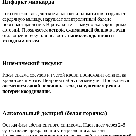
Инфаркт миокарда
Токсическое воздействие алкоголя и наркотиков разрушает
сердечную мышцу, нарушает электролитный баланс,
повышает давление. В результате — закупорка коронарных
артерий. Проявляется
острой, сжимающей болью в груди
,
отдающей в руку или челюсть,
паникой, одышкой
и
холодным потом
.
Ишемический инсульт
Из-за спазма сосудов и густой крови происходит остановка
кровотока в мозге. Нейроны гибнут за минуты. Проявляется
онемением одной половины тела, нарушением речи
и
потерей координации
.
Алкогольный делирий (белая горячка)
Острая фаза абстинентного синдрома. Наступает через 2–5
суток после прекращения употребления алкоголя.
Проявляется
галлюцинациями, агрессией
и
дезориентацией
.