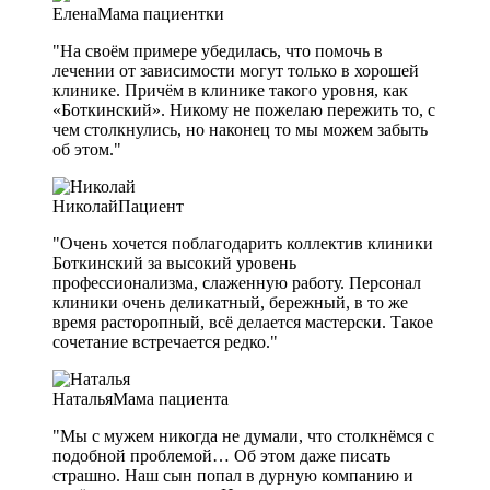
Елена
Мама пациентки
"На своём примере убедилась, что помочь в
лечении от зависимости могут только в хорошей
клинике. Причём в клинике такого уровня, как
«Боткинский». Никому не пожелаю пережить то, с
чем столкнулись, но наконец то мы можем забыть
об этом."
Николай
Пациент
"Очень хочется поблагодарить коллектив клиники
Боткинский за высокий уровень
профессионализма, слаженную работу. Персонал
клиники очень деликатный, бережный, в то же
время расторопный, всё делается мастерски. Такое
сочетание встречается редко."
Наталья
Мама пациента
"Мы с мужем никогда не думали, что столкнёмся с
подобной проблемой… Об этом даже писать
страшно. Наш сын попал в дурную компанию и