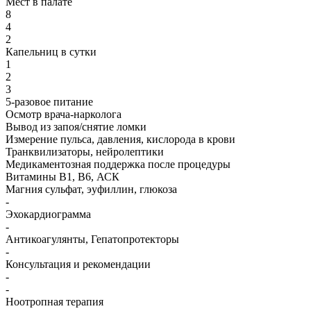
Мест в палате
8
4
2
Капельниц в сутки
1
2
3
5-разовое питание
Осмотр врача-нарколога
Вывод из запоя/снятие ломки
Измерение пульса, давления, кислорода в крови
Транквилизаторы, нейролептики
Медикаментозная поддержка после процедуры
Витамины B1, B6, АСК
Магния сульфат, эуфиллин, глюкоза
-
Эхокардиограмма
-
Антикоагулянты, Гепатопротекторы
-
Консультация и рекомендации
-
-
Ноотропная терапия