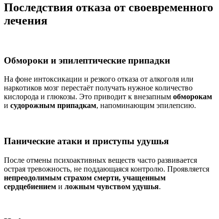
Последствия отказа от своевременного
лечения
Обмороки и эпилептические припадки
На фоне интоксикации и резкого отказа от алкоголя или
наркотиков мозг перестаёт получать нужное количество
кислорода и глюкозы. Это приводит к внезапным
обморокам
и
судорожным припадкам
, напоминающим эпилепсию.
Панические атаки и приступы удушья
После отмены психоактивных веществ часто развивается
острая тревожность, не поддающаяся контролю. Проявляется
непреодолимым страхом смерти, учащенным
сердцебиением
и
ложным чувством удушья
.