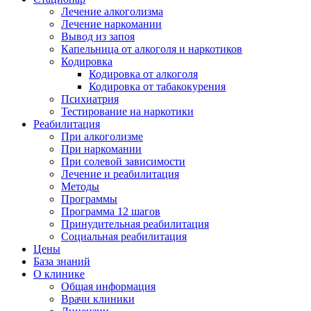
Лечение алкоголизма
Лечение наркомании
Вывод из запоя
Капельница от алкоголя и наркотиков
Кодировка
Кодировка от алкоголя
Кодировка от табакокурения
Психиатрия
Тестирование на наркотики
Реабилитация
При алкоголизме
При наркомании
При солевой зависимости
Лечение и реабилитация
Методы
Программы
Программа 12 шагов
Принудительная реабилитация
Социальная реабилитация
Цены
База знаний
О клинике
Общая информация
Врачи клиники