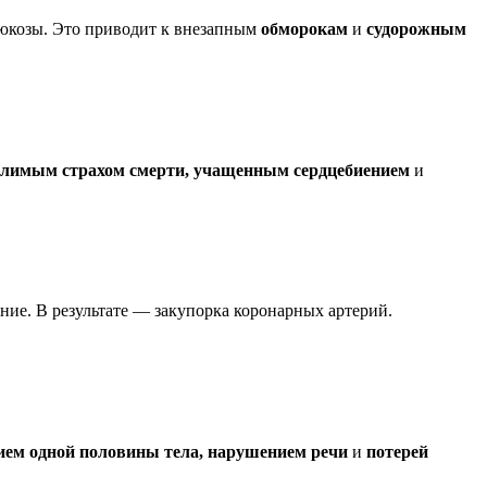
глюкозы. Это приводит к внезапным
обморокам
и
судорожным
олимым страхом смерти, учащенным сердцебиением
и
ние. В результате — закупорка коронарных артерий.
ием одной половины тела, нарушением речи
и
потерей