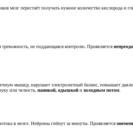
тиков мозг перестаёт получать нужное количество кислорода и 
я тревожность, не поддающаяся контролю. Проявляется
непреод
рдечную мышцу, нарушает электролитный баланс, повышает давле
руку или челюсть,
паникой, одышкой
и
холодным потом
.
овотока в мозге. Нейроны гибнут за минуты. Проявляется
онемен