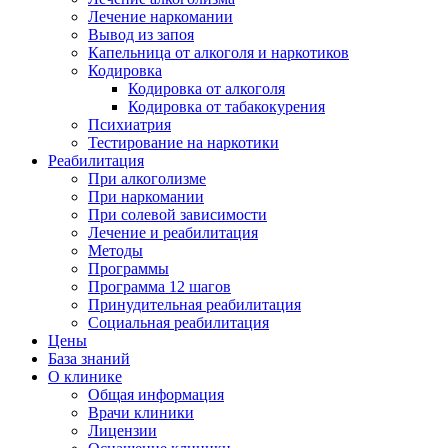
Лечение наркомании
Вывод из запоя
Капельница от алкоголя и наркотиков
Кодировка
Кодировка от алкоголя
Кодировка от табакокурения
Психиатрия
Тестирование на наркотики
Реабилитация
При алкоголизме
При наркомании
При солевой зависимости
Лечение и реабилитация
Методы
Программы
Программа 12 шагов
Принудительная реабилитация
Социальная реабилитация
Цены
База знаний
О клинике
Общая информация
Врачи клиники
Лицензии