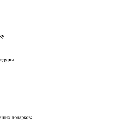
ку
цедуры
аших подарков: