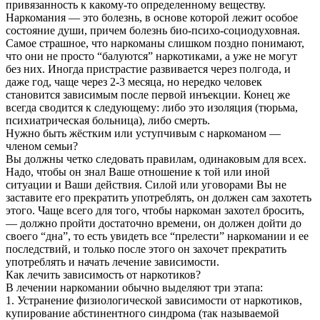
привязанность к какому-то определенному веществу.
Наркомания — это болезнь, в основе которой лежит особое
состояние души, причем болезнь био-психо-социодуховная.
Самое страшное, что наркоманы слишком поздно понимают,
что они не просто “балуются” наркотиками, а уже не могут
без них. Иногда пристрастие развивается через полгода, и
даже год, чаще через 2-3 месяца, но нередко человек
становится зависимым после первой инъекции. Конец же
всегда сводится к следующему: либо это изоляция (тюрьма,
психиатрическая больница), либо смерть.
Нужно быть жёстким или уступчивым с наркоманом —
членом семьи?
Вы должны четко следовать правилам, одинаковым для всех.
Надо, чтобы он знал Ваше отношение к той или иной
ситуации и Ваши действия. Силой или уговорами Вы не
заставите его прекратить употреблять, он должен сам захотеть
этого. Чаще всего для того, чтобы наркоман захотел бросить,
— должно пройти достаточно времени, он должен дойти до
своего “дна”, то есть увидеть все “прелести” наркомании и ее
последствий, и только после этого он захочет прекратить
употреблять и начать лечение зависимости.
Как лечить зависимость от наркотиков?
В лечении наркомании обычно выделяют три этапа:
1. Устранение физиологической зависимости от наркотиков,
купирование абстинентного синдрома (так называемой