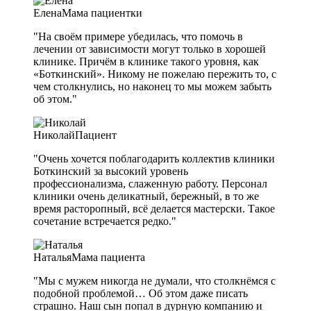
Елена
Мама пациентки
"На своём примере убедилась, что помочь в
лечении от зависимости могут только в хорошей
клинике. Причём в клинике такого уровня, как
«Боткинский». Никому не пожелаю пережить то, с
чем столкнулись, но наконец то мы можем забыть
об этом."
Николай
Пациент
"Очень хочется поблагодарить коллектив клиники
Боткинский за высокий уровень
профессионализма, слаженную работу. Персонал
клиники очень деликатный, бережный, в то же
время расторопный, всё делается мастерски. Такое
сочетание встречается редко."
Наталья
Мама пациента
"Мы с мужем никогда не думали, что столкнёмся с
подобной проблемой… Об этом даже писать
страшно. Наш сын попал в дурную компанию и