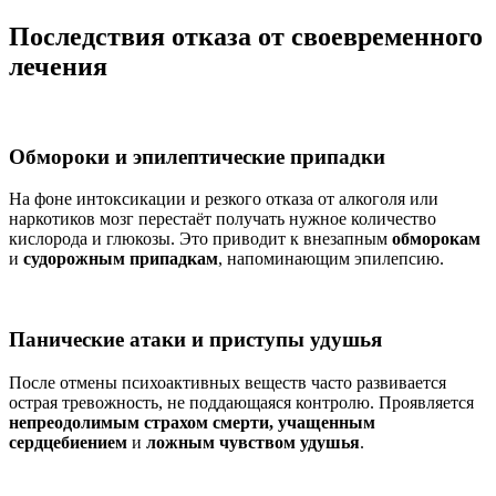
Последствия отказа от своевременного
лечения
Обмороки и эпилептические припадки
На фоне интоксикации и резкого отказа от алкоголя или
наркотиков мозг перестаёт получать нужное количество
кислорода и глюкозы. Это приводит к внезапным
обморокам
и
судорожным припадкам
, напоминающим эпилепсию.
Панические атаки и приступы удушья
После отмены психоактивных веществ часто развивается
острая тревожность, не поддающаяся контролю. Проявляется
непреодолимым страхом смерти, учащенным
сердцебиением
и
ложным чувством удушья
.