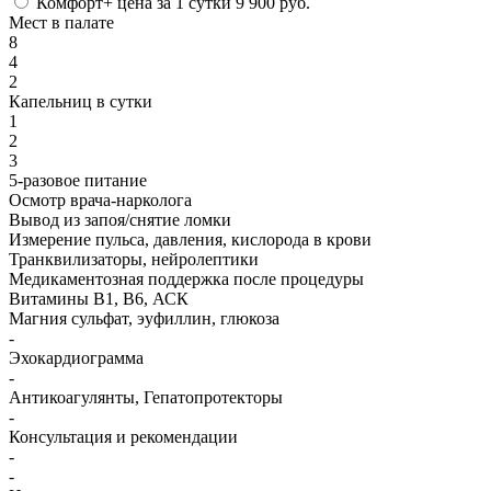
Комфорт+
цена за 1 сутки
9 900 руб.
Мест в палате
8
4
2
Капельниц в сутки
1
2
3
5-разовое питание
Осмотр врача-нарколога
Вывод из запоя/снятие ломки
Измерение пульса, давления, кислорода в крови
Транквилизаторы, нейролептики
Медикаментозная поддержка после процедуры
Витамины B1, B6, АСК
Магния сульфат, эуфиллин, глюкоза
-
Эхокардиограмма
-
Антикоагулянты, Гепатопротекторы
-
Консультация и рекомендации
-
-