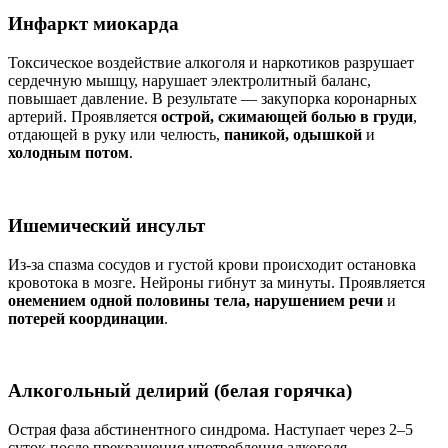
Инфаркт миокарда
Токсическое воздействие алкоголя и наркотиков разрушает
сердечную мышцу, нарушает электролитный баланс,
повышает давление. В результате — закупорка коронарных
артерий. Проявляется
острой, сжимающей болью в груди
,
отдающей в руку или челюсть,
паникой, одышкой
и
холодным потом
.
Ишемический инсульт
Из-за спазма сосудов и густой крови происходит остановка
кровотока в мозге. Нейроны гибнут за минуты. Проявляется
онемением одной половины тела, нарушением речи
и
потерей координации
.
Алкогольный делирий (белая горячка)
Острая фаза абстинентного синдрома. Наступает через 2–5
суток после прекращения употребления алкоголя.