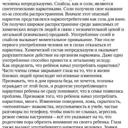
человека непредсказуемо. Спайсы, как и соли, являются
синтетическими наркотиками. Соли получили свое название
из-за способа распространения. Вначале этот опасный
наркотик представлялся наркопотребителям как соль для ванн.
Он получил широкое распространение среди зависимых от
химических веществ людей в связи с незначительной ценой и
легальной (изначально) продажей. Употребление солей и
спайсов вызывает моментальное привыкание. Уже после
первого употребления человек не в силах отказаться от
наркотика. Химический состав непредсказуем и оказывает
разрушительное действие на организм наркомана. Даже одно
употребление способно привести к летальному исходу.
Как определить, что ребёнок начал употреблять наркотики?
Часто члены семьи закрывают глаза на то, что в жизни
близких людей происходят негативные изменения.
Признавать, что в дом пришла беда, не хочется, психика
ограждает от этой боли, и родители употребляющего
наркотики ребенка не сразу понимают, что в семье появилась
проблема. Признаков того, что ребенок начал употреблять
наркотики, много. Изменение поведения, ложь, скрытность,
«непонятные» знакомства, неуспеваемость в учебе, частые
разговоры по телефону, чтобы никто не слышал, агрессия,
резкие смены настроения – всё это указывает на то, что
родителям пора обратить внимание на своего ребенка. Глаза
также выдают употребившего наркотики человека. Зрачки