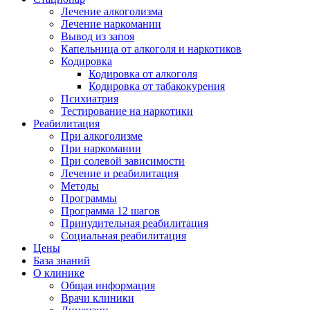
Лечение алкоголизма
Лечение наркомании
Вывод из запоя
Капельница от алкоголя и наркотиков
Кодировка
Кодировка от алкоголя
Кодировка от табакокурения
Психиатрия
Тестирование на наркотики
Реабилитация
При алкоголизме
При наркомании
При солевой зависимости
Лечение и реабилитация
Методы
Программы
Программа 12 шагов
Принудительная реабилитация
Социальная реабилитация
Цены
База знаний
О клинике
Общая информация
Врачи клиники