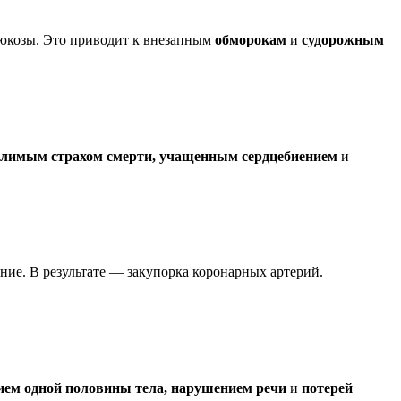
глюкозы. Это приводит к внезапным
обморокам
и
судорожным
олимым страхом смерти, учащенным сердцебиением
и
ние. В результате — закупорка коронарных артерий.
ием одной половины тела, нарушением речи
и
потерей