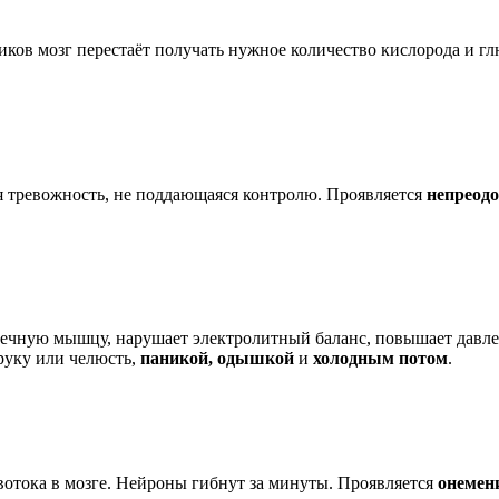
тиков мозг перестаёт получать нужное количество кислорода и 
я тревожность, не поддающаяся контролю. Проявляется
непреод
рдечную мышцу, нарушает электролитный баланс, повышает давле
руку или челюсть,
паникой, одышкой
и
холодным потом
.
овотока в мозге. Нейроны гибнут за минуты. Проявляется
онемен