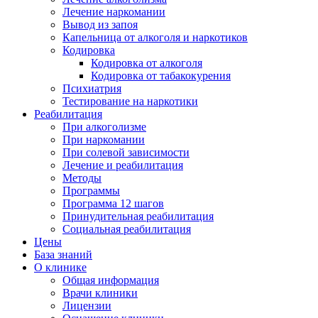
Лечение наркомании
Вывод из запоя
Капельница от алкоголя и наркотиков
Кодировка
Кодировка от алкоголя
Кодировка от табакокурения
Психиатрия
Тестирование на наркотики
Реабилитация
При алкоголизме
При наркомании
При солевой зависимости
Лечение и реабилитация
Методы
Программы
Программа 12 шагов
Принудительная реабилитация
Социальная реабилитация
Цены
База знаний
О клинике
Общая информация
Врачи клиники
Лицензии