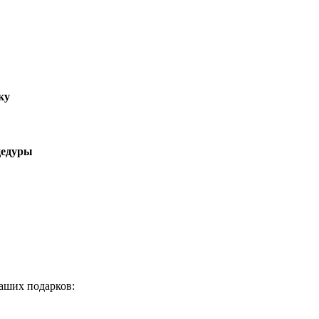
ку
цедуры
аших подарков: