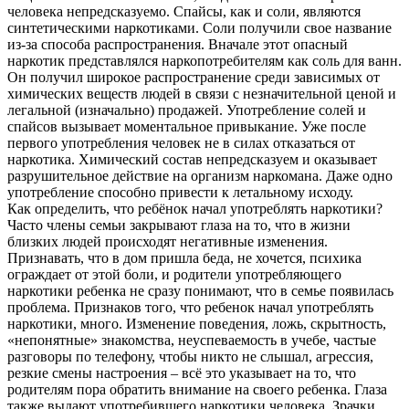
человека непредсказуемо. Спайсы, как и соли, являются
синтетическими наркотиками. Соли получили свое название
из-за способа распространения. Вначале этот опасный
наркотик представлялся наркопотребителям как соль для ванн.
Он получил широкое распространение среди зависимых от
химических веществ людей в связи с незначительной ценой и
легальной (изначально) продажей. Употребление солей и
спайсов вызывает моментальное привыкание. Уже после
первого употребления человек не в силах отказаться от
наркотика. Химический состав непредсказуем и оказывает
разрушительное действие на организм наркомана. Даже одно
употребление способно привести к летальному исходу.
Как определить, что ребёнок начал употреблять наркотики?
Часто члены семьи закрывают глаза на то, что в жизни
близких людей происходят негативные изменения.
Признавать, что в дом пришла беда, не хочется, психика
ограждает от этой боли, и родители употребляющего
наркотики ребенка не сразу понимают, что в семье появилась
проблема. Признаков того, что ребенок начал употреблять
наркотики, много. Изменение поведения, ложь, скрытность,
«непонятные» знакомства, неуспеваемость в учебе, частые
разговоры по телефону, чтобы никто не слышал, агрессия,
резкие смены настроения – всё это указывает на то, что
родителям пора обратить внимание на своего ребенка. Глаза
также выдают употребившего наркотики человека. Зрачки