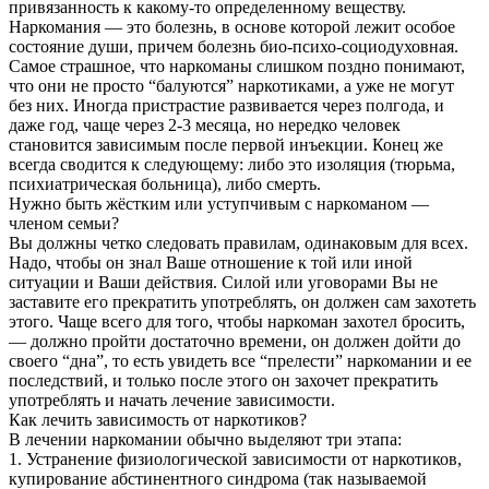
привязанность к какому-то определенному веществу.
Наркомания — это болезнь, в основе которой лежит особое
состояние души, причем болезнь био-психо-социодуховная.
Самое страшное, что наркоманы слишком поздно понимают,
что они не просто “балуются” наркотиками, а уже не могут
без них. Иногда пристрастие развивается через полгода, и
даже год, чаще через 2-3 месяца, но нередко человек
становится зависимым после первой инъекции. Конец же
всегда сводится к следующему: либо это изоляция (тюрьма,
психиатрическая больница), либо смерть.
Нужно быть жёстким или уступчивым с наркоманом —
членом семьи?
Вы должны четко следовать правилам, одинаковым для всех.
Надо, чтобы он знал Ваше отношение к той или иной
ситуации и Ваши действия. Силой или уговорами Вы не
заставите его прекратить употреблять, он должен сам захотеть
этого. Чаще всего для того, чтобы наркоман захотел бросить,
— должно пройти достаточно времени, он должен дойти до
своего “дна”, то есть увидеть все “прелести” наркомании и ее
последствий, и только после этого он захочет прекратить
употреблять и начать лечение зависимости.
Как лечить зависимость от наркотиков?
В лечении наркомании обычно выделяют три этапа:
1. Устранение физиологической зависимости от наркотиков,
купирование абстинентного синдрома (так называемой