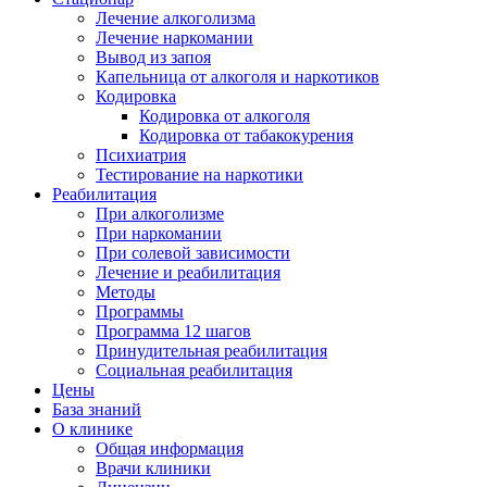
Лечение алкоголизма
Лечение наркомании
Вывод из запоя
Капельница от алкоголя и наркотиков
Кодировка
Кодировка от алкоголя
Кодировка от табакокурения
Психиатрия
Тестирование на наркотики
Реабилитация
При алкоголизме
При наркомании
При солевой зависимости
Лечение и реабилитация
Методы
Программы
Программа 12 шагов
Принудительная реабилитация
Социальная реабилитация
Цены
База знаний
О клинике
Общая информация
Врачи клиники