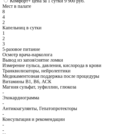
Комфорт+
цена за 1 сутки
9 900 руб.
Мест в палате
8
4
2
Капельниц в сутки
1
2
3
5-разовое питание
Осмотр врача-нарколога
Вывод из запоя/снятие ломки
Измерение пульса, давления, кислорода в крови
Транквилизаторы, нейролептики
Медикаментозная поддержка после процедуры
Витамины B1, B6, АСК
Магния сульфат, эуфиллин, глюкоза
-
Эхокардиограмма
-
Антикоагулянты, Гепатопротекторы
-
Консультация и рекомендации
-
-