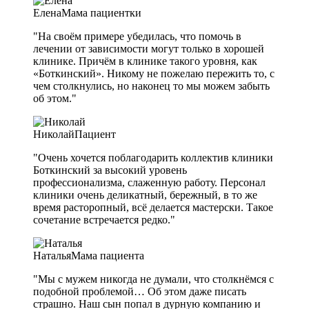
Елена
Мама пациентки
"На своём примере убедилась, что помочь в
лечении от зависимости могут только в хорошей
клинике. Причём в клинике такого уровня, как
«Боткинский». Никому не пожелаю пережить то, с
чем столкнулись, но наконец то мы можем забыть
об этом."
Николай
Пациент
"Очень хочется поблагодарить коллектив клиники
Боткинский за высокий уровень
профессионализма, слаженную работу. Персонал
клиники очень деликатный, бережный, в то же
время расторопный, всё делается мастерски. Такое
сочетание встречается редко."
Наталья
Мама пациента
"Мы с мужем никогда не думали, что столкнёмся с
подобной проблемой… Об этом даже писать
страшно. Наш сын попал в дурную компанию и