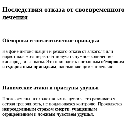
Последствия отказа от своевременного
лечения
Обмороки и эпилептические припадки
На фоне интоксикации и резкого отказа от алкоголя или
наркотиков мозг перестаёт получать нужное количество
кислорода и глюкозы. Это приводит к внезапным
обморокам
и
судорожным припадкам
, напоминающим эпилепсию.
Панические атаки и приступы удушья
После отмены психоактивных веществ часто развивается
острая тревожность, не поддающаяся контролю. Проявляется
непреодолимым страхом смерти, учащенным
сердцебиением
и
ложным чувством удушья
.