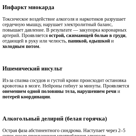
Инфаркт миокарда
Токсическое воздействие алкоголя и наркотиков разрушает
сердечную мышцу, нарушает электролитный баланс,
повышает давление. В результате — закупорка коронарных
артерий. Проявляется
острой, сжимающей болью в груди
,
отдающей в руку или челюсть,
паникой, одышкой
и
холодным потом
.
Ишемический инсульт
Из-за спазма сосудов и густой крови происходит остановка
кровотока в мозге. Нейроны гибнут за минуты. Проявляется
онемением одной половины тела, нарушением речи
и
потерей координации
.
Алкогольный делирий (белая горячка)
Острая фаза абстинентного синдрома. Наступает через 2–5
суток после прекращения употребления алкоголя.