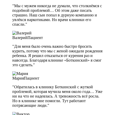
"Мы с мужем никогда не думали, что столкнёмся с
подобной проблемой… Об этом даже писать
страшно. Наш сын попал в дурную компанию и
увлёкся наркотиками. Но врачи клиники его
спасли."
Валерий
Пациент
"Для меня было очень важно быстро бросить
курить, потому что мы с женой ожидали рождения
ребенка. Я решил отказаться от курения раз и
навсегда. Благодаря клинике «Боткинский» я смог
это сделать."
Мария
Пациент
"Обратилась в клинику Боткинский с жуткой
проблемой, которая мучила меня около года… Уже
ни на что не надеялась. А тревожность всё росла.
Но в клинике мне помогли. Тут работают
потрясающие люди."