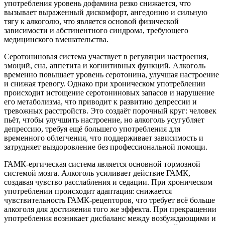
употребления уровень дофамина резко снижается, что
вызывает выраженный дискомфорт, ангедонию и сильную
тягу к алкоголю, что является основой физической
зависимости и абстинентного синдрома, требующего
медицинского вмешательства.
Серотониновая система участвует в регуляции настроения,
эмоций, сна, аппетита и когнитивных функций. Алкоголь
временно повышает уровень серотонина, улучшая настроение
и снижая тревогу. Однако при хроническом употреблении
происходит истощение серотониновых запасов и нарушение
его метаболизма, что приводит к развитию депрессии и
тревожных расстройств. Это создаёт порочный круг: человек
пьёт, чтобы улучшить настроение, но алкоголь усугубляет
депрессию, требуя ещё большего употребления для
временного облегчения, что поддерживает зависимость и
затрудняет выздоровление без профессиональной помощи.
ГАМК-ергическая система является основной тормозной
системой мозга. Алкоголь усиливает действие ГАМК,
создавая чувство расслабления и седации. При хроническом
употреблении происходит адаптация: снижается
чувствительность ГАМК-рецепторов, что требует всё больше
алкоголя для достижения того же эффекта. При прекращении
употребления возникает дисбаланс между возбуждающими и