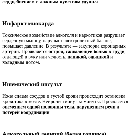
сердцебиением
и
ложным чувством удушья
.
Инфаркт миокарда
Токсическое воздействие алкоголя и наркотиков разрушает
сердечную мышцу, нарушает электролитный баланс,
повышает давление. В результате — закупорка коронарных
артерий. Проявляется
острой, сжимающей болью в груди
,
отдающей в руку или челюсть,
паникой, одышкой
и
холодным потом
.
Ишемический инсульт
Из-за спазма сосудов и густой крови происходит остановка
кровотока в мозге. Нейроны гибнут за минуты. Проявляется
онемением одной половины тела, нарушением речи
и
потерей координации
.
Алкогольный делирий (белая горячка)