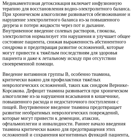
Медикаментозная детоксикация включает инфузионную
терапию для восстановления водно-электролитного баланса.
При хроническом алкоголизме развивается обезвоживание и
нарушение электролитного баланса из-за повышенного
диуреза и потери жидкости через пот и дыхание.
Внутривенное введение солевых растворов, глюкозы,
электролитов нормализует эти нарушения и улучшает общее
состояние пациента, снижая выраженность абстинентного
синдрома и предотвращая развитие осложнений, которые
могут привести к тяжёлым последствиям для здоровья
пациента и даже к летальному исходу при отсутствии
своевременной помощи.
Введение витаминов группы B, особенно тиамина,
критически важно для профилактики тяжёлых
неврологических осложнений, таких как синдром Вернике-
Корсакова. Дефицит тиамина развивается при хроническом
алкоголизме из-за нарушения всасывания в кишечнике,
повышенного расхода и недостаточного поступления с
пищей. Внутривенное введение тиамина предотвращает
развитие необратимых неврологических повреждений,
которые могут привести к деменции, атаксии,
офтальмоплегии и инвалидности. Раннее начало введения
тиамина критически важно для предотвращения этих
осложнений и сохранения когнитивных функций пациента,