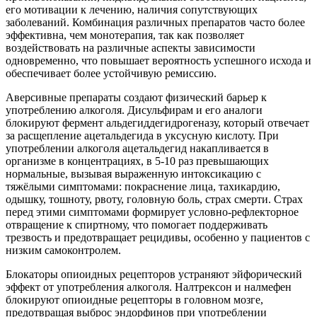
его мотивации к лечению, наличия сопутствующих
заболеваний. Комбинация различных препаратов часто более
эффективна, чем монотерапия, так как позволяет
воздействовать на различные аспекты зависимости
одновременно, что повышает вероятность успешного исхода и
обеспечивает более устойчивую ремиссию.
Аверсивные препараты создают физический барьер к
употреблению алкоголя. Дисульфирам и его аналоги
блокируют фермент альдегиддегидрогеназу, который отвечает
за расщепление ацетальдегида в уксусную кислоту. При
употреблении алкоголя ацетальдегид накапливается в
организме в концентрациях, в 5-10 раз превышающих
нормальные, вызывая выраженную интоксикацию с
тяжёлыми симптомами: покраснение лица, тахикардию,
одышку, тошноту, рвоту, головную боль, страх смерти. Страх
перед этими симптомами формирует условно-рефлекторное
отвращение к спиртному, что помогает поддерживать
трезвость и предотвращает рецидивы, особенно у пациентов с
низким самоконтролем.
Блокаторы опиоидных рецепторов устраняют эйфорический
эффект от употребления алкоголя. Налтрексон и налмефен
блокируют опиоидные рецепторы в головном мозге,
предотвращая выброс эндорфинов при употреблении