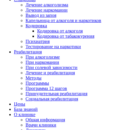
Лечение алкоголизма
Лечение наркомании
Вывод из запоя
Капельница от алкоголя и наркотиков
Кодировка
Кодировка от алкоголя
Кодировка от табакокурения
Психиатрия
Тестирование на наркотики
Реабилитация
При алкоголизме
При наркомании
При солевой зависимости
Лечение и реабилитация
Методы
Программы
Программа 12 шагов
Принудительная реабилитация
Социальная реабилитация
Цены
База знаний
О клинике
Общая информация
Врачи клиники