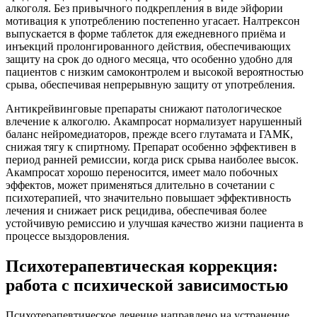
алкоголя. Без привычного подкрепления в виде эйфории
мотивация к употреблению постепенно угасает. Налтрексон
выпускается в форме таблеток для ежедневного приёма и
инъекций пролонгированного действия, обеспечивающих
защиту на срок до одного месяца, что особенно удобно для
пациентов с низким самоконтролем и высокой вероятностью
срыва, обеспечивая непрерывную защиту от употребления.
Антикрейвинговые препараты снижают патологическое
влечение к алкоголю. Акампросат нормализует нарушенный
баланс нейромедиаторов, прежде всего глутамата и ГАМК,
снижая тягу к спиртному. Препарат особенно эффективен в
период ранней ремиссии, когда риск срыва наиболее высок.
Акампросат хорошо переносится, имеет мало побочных
эффектов, может применяться длительно в сочетании с
психотерапией, что значительно повышает эффективность
лечения и снижает риск рецидива, обеспечивая более
устойчивую ремиссию и улучшая качество жизни пациента в
процессе выздоровления.
Психотерапевтическая коррекция:
работа с психической зависимостью
Психотерапевтическое лечение направлено на устранение