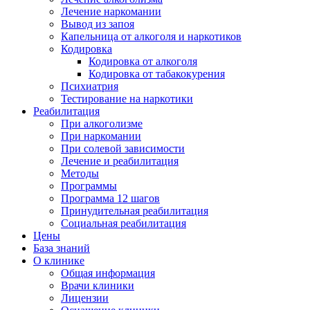
Лечение наркомании
Вывод из запоя
Капельница от алкоголя и наркотиков
Кодировка
Кодировка от алкоголя
Кодировка от табакокурения
Психиатрия
Тестирование на наркотики
Реабилитация
При алкоголизме
При наркомании
При солевой зависимости
Лечение и реабилитация
Методы
Программы
Программа 12 шагов
Принудительная реабилитация
Социальная реабилитация
Цены
База знаний
О клинике
Общая информация
Врачи клиники
Лицензии