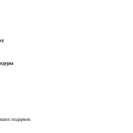
ку
цедуры
аших подарков: