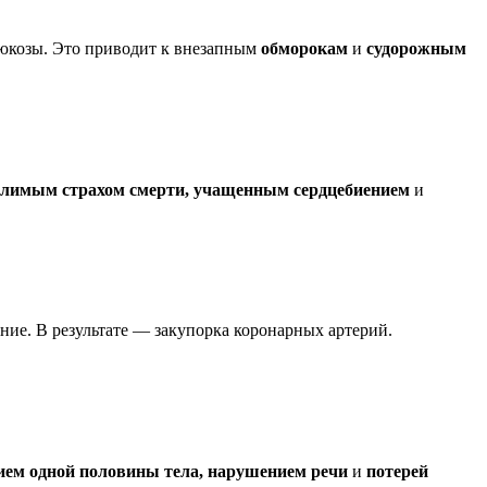
глюкозы. Это приводит к внезапным
обморокам
и
судорожным
олимым страхом смерти, учащенным сердцебиением
и
ние. В результате — закупорка коронарных артерий.
ием одной половины тела, нарушением речи
и
потерей