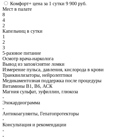
Комфорт+
цена за 1 сутки
9 900 руб.
Мест в палате
8
4
2
Капельниц в сутки
1
2
3
5-разовое питание
Осмотр врача-нарколога
Вывод из запоя/снятие ломки
Измерение пульса, давления, кислорода в крови
Транквилизаторы, нейролептики
Медикаментозная поддержка после процедуры
Витамины B1, B6, АСК
Магния сульфат, эуфиллин, глюкоза
-
Эхокардиограмма
-
Антикоагулянты, Гепатопротекторы
-
Консультация и рекомендации
-
-