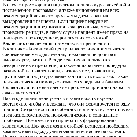
В случае прохождения пациентом полного курса лечебной и
постлечебной программы, а также выполнения им всех
рекомендаций лечащего врача – мы даем гарантию
выздоровления пациента. Если пациент нарушает
рекомендации и предписания лечащего врача, может
произойти рецидив, в таком случае пациент имеет право на
повторное прохождение курса лечения со скидкой.
Какие способы лечения применяются при терапии?
В клинике «Боткинский центр наркологии» применяются
современные методы лечения, позволяющие добиться
высоких результатов. В ходе лечения используются
лекарственные препараты, а также аппаратные процедуры
различной направленности, физические упражнения,
групповые и индивидуальные занятия с психологом. Также
психологическая помощь оказывается родным и близким.
Являются ли психологические проблемы причиной нарко- и
алкозависимости?
На сегодняшний день учеными зависимость изучена
достаточно, чтобы утверждать, что она формируется по ряду
причин. Сюда относятся особенности личности, генетическая
предрасположенность, психологические и социальные
проблемы. Всё вместе это приводит к формированию
зависимости. Для достижения стойкой ремиссии необходим
комплексный подход, учитывающий все аспекты болезни.
Почему для полноценного восстановления недостаточно