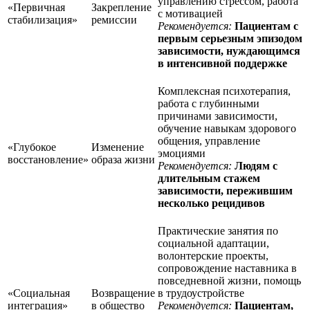
управлению стрессом, работа
«Первичная
Закрепление
с мотивацией
стабилизация»
ремиссии
Рекомендуется:
Пациентам с
первым серьезным эпизодом
зависимости, нуждающимся
в интенсивной поддержке
Комплексная психотерапия,
работа с глубинными
причинами зависимости,
обучение навыкам здорового
общения, управление
«Глубокое
Изменение
эмоциями
восстановление»
образа жизни
Рекомендуется:
Людям с
длительным стажем
зависимости, пережившим
несколько рецидивов
Практические занятия по
социальной адаптации,
волонтерские проекты,
сопровождение наставника в
повседневной жизни, помощь
«Социальная
Возвращение
в трудоустройстве
интеграция»
в общество
Рекомендуется:
Пациентам,