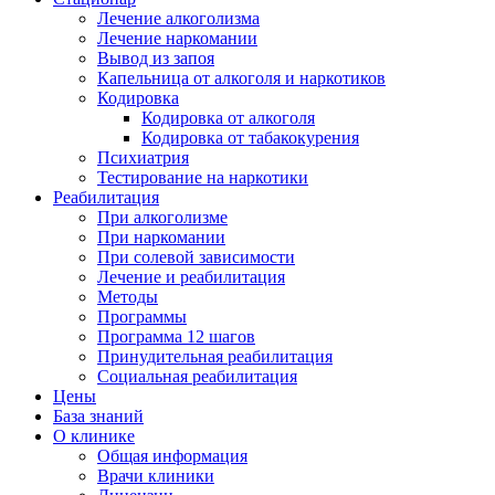
Лечение алкоголизма
Лечение наркомании
Вывод из запоя
Капельница от алкоголя и наркотиков
Кодировка
Кодировка от алкоголя
Кодировка от табакокурения
Психиатрия
Тестирование на наркотики
Реабилитация
При алкоголизме
При наркомании
При солевой зависимости
Лечение и реабилитация
Методы
Программы
Программа 12 шагов
Принудительная реабилитация
Социальная реабилитация
Цены
База знаний
О клинике
Общая информация
Врачи клиники