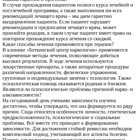
В случае прохождения пациентом полного курса лечебной и
постлечебной программы, а также выполнения им всех
рекомендаций лечащего врача – мы даем гарантию
выздоровления пациента. Если пациент нарушает
рекомендации и предписания лечащего врача, может
произойти рецидив, в таком случае пациент имеет право на
повторное прохождение курса лечения со скидкой.
Какие способы лечения применяются при терапии?
В клинике «Боткинский центр наркологии» применяются
современные методы лечения, позволяющие добиться
высоких результатов. В ходе лечения используются
лекарственные препараты, а также аппаратные процедуры
различной направленности, физические упражнения,
групповые и индивидуальные занятия с психологом. Также
психологическая помощь оказывается родным и близким.
Являются ли психологические проблемы причиной нарко- и
алкозависимости?
На сегодняшний день учеными зависимость изучена
достаточно, чтобы утверждать, что она формируется по ряду
причин. Сюда относятся особенности личности, генетическая
предрасположенность, психологические и социальные
проблемы. Всё вместе это приводит к формированию
зависимости. Для достижения стойкой ремиссии необходим
комплексный подход, учитывающий все аспекты болезни.
Почему для полноценного восстановления недостаточно