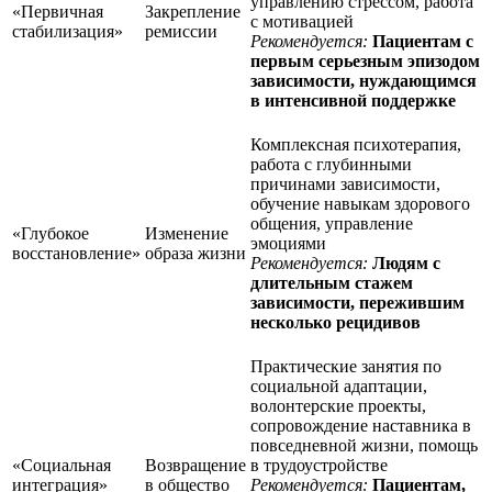
управлению стрессом, работа
«Первичная
Закрепление
с мотивацией
стабилизация»
ремиссии
Рекомендуется:
Пациентам с
первым серьезным эпизодом
зависимости, нуждающимся
в интенсивной поддержке
Комплексная психотерапия,
работа с глубинными
причинами зависимости,
обучение навыкам здорового
общения, управление
«Глубокое
Изменение
эмоциями
восстановление»
образа жизни
Рекомендуется:
Людям с
длительным стажем
зависимости, пережившим
несколько рецидивов
Практические занятия по
социальной адаптации,
волонтерские проекты,
сопровождение наставника в
повседневной жизни, помощь
«Социальная
Возвращение
в трудоустройстве
интеграция»
в общество
Рекомендуется:
Пациентам,