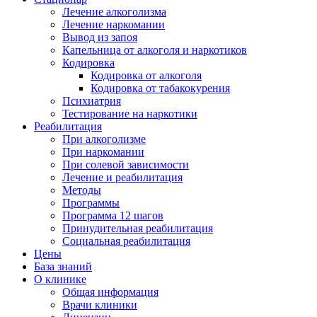
Лечение алкоголизма
Лечение наркомании
Вывод из запоя
Капельница от алкоголя и наркотиков
Кодировка
Кодировка от алкоголя
Кодировка от табакокурения
Психиатрия
Тестирование на наркотики
Реабилитация
При алкоголизме
При наркомании
При солевой зависимости
Лечение и реабилитация
Методы
Программы
Программа 12 шагов
Принудительная реабилитация
Социальная реабилитация
Цены
База знаний
О клинике
Общая информация
Врачи клиники