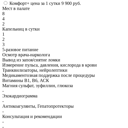
Комфорт+
цена за 1 сутки
9 900 руб.
Мест в палате
8
4
2
Капельниц в сутки
1
2
3
5-разовое питание
Осмотр врача-нарколога
Вывод из запоя/снятие ломки
Измерение пульса, давления, кислорода в крови
Транквилизаторы, нейролептики
Медикаментозная поддержка после процедуры
Витамины B1, B6, АСК
Магния сульфат, эуфиллин, глюкоза
-
Эхокардиограмма
-
Антикоагулянты, Гепатопротекторы
-
Консультация и рекомендации
-
-